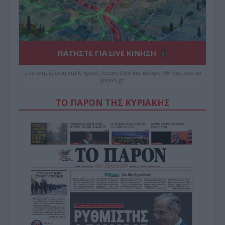
ΠΑΤΗΣΤΕ ΓΙΑ LIVE ΚΙΝΗΣΗ
Live ενημέρωση για Κηφισό, Αττική Οδό και κέντρο Αθήνας από το
paron.gr
ΤΟ ΠΑΡΟΝ ΤΗΣ ΚΥΡΙΑΚΗΣ