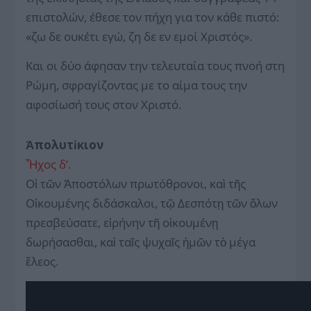
επιστολών, έθεσε τον πήχη για τον κάθε πιστό:
«ζω δε ουκέτι εγώ, ζη δε εν εμοί Χριστός».
Και οι δύο άφησαν την τελευταία τους πνοή στη
Ρώμη, σφραγίζοντας με το αίμα τους την
αφοσίωσή τους στον Χριστό.
Ἀπολυτίκιον
Ἦχος δ’.
Οἱ τῶν Ἀποστόλων πρωτόθρονοι, καὶ τῆς
Οἰκουμένης διδάσκαλοι, τῷ Δεσπότῃ τῶν ὅλων
πρεσβεύσατε, εἰρήνην τῆ οἰκουμένῃ
δωρήσασθαι, καὶ ταῖς ψυχαῖς ἡμῶν τὸ μέγα
ἔλεος.