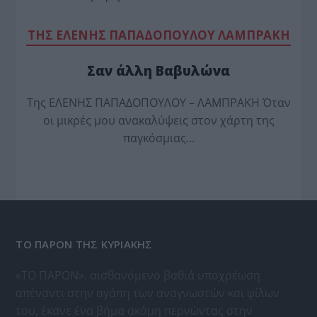
TΗΣ ΕΛΕΝΗΣ ΠΑΠΑΔΟΠΟΥΛΟΥ ΛΑΜΠΡΑΚΗ
Σαν άλλη Βαβυλώνα
Της ΕΛΕΝΗΣ ΠΑΠΑΔΟΠΟΥΛΟΥ – ΛΑΜΠΡΑΚΗ Όταν
οι μικρές μου ανακαλύψεις στον χάρτη της
παγκόσμιας…
ΤΟ ΠΑΡΟΝ ΤΗΣ ΚΥΡΙΑΚΗΣ
«ΤΟ ΠΑΡΟΝ», αισθανόμενο βαθιά υποχρέωση
απέναντι στην αγάπη των αναγνωστών και φίλων
του, έκανε ένα βήμα ακόμη περνώντας στην