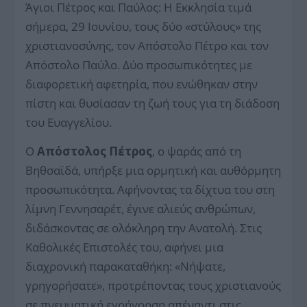
Άγιοι Πέτρος και Παύλος: Η Εκκλησία τιμά
σήμερα, 29 Ιουνίου, τους δύο «στύλους» της
χριστιανοσύνης, τον Απόστολο Πέτρο και τον
Απόστολο Παύλο. Δύο προσωπικότητες με
διαφορετική αφετηρία, που ενώθηκαν στην
πίστη και θυσίασαν τη ζωή τους για τη διάδοση
του Ευαγγελίου.
Ο
Απόστολος Πέτρος
, ο ψαράς από τη
Βηθσαϊδά, υπήρξε μια ορμητική και αυθόρμητη
προσωπικότητα. Αφήνοντας τα δίχτυα του στη
λίμνη Γεννησαρέτ, έγινε αλιεύς ανθρώπων,
διδάσκοντας σε ολόκληρη την Ανατολή. Στις
Καθολικές Επιστολές του, αφήνει μια
διαχρονική παρακαταθήκη: «Νήψατε,
γρηγορήσατε», προτρέποντας τους χριστιανούς
σε πνευματική εγρήγορση απέναντι στις