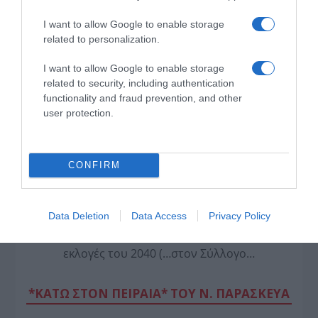
I want to allow Google to enable storage
related to personalization.
I want to allow Google to enable storage
related to security, including authentication
functionality and fraud prevention, and other
*ΤΑ ΆΝΘΗ ΤΟΥ ΚΑΚΟΎ*
user protection.
Ο Μητσοτάκης κάνει σχέδια για την
Ελλάδα του 2030, ο Ανδρουλάκης για
CONFIRM
εκείνη του 2035, ώρα είναι να βγει κι
ο Βελόπουλος…
Data Deletion
Data Access
Privacy Policy
…να πει ότι στόχος του είναι η πρωτιά στις
εκλογές του 2040 (…στον Σύλλογο…
*ΚΑΤΩ ΣΤΟΝ ΠΕΙΡΑΙΑ* ΤΟΥ Ν. ΠΑΡΑΣΚΕΥΑ