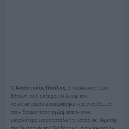
Ο
Απόστολος Παύλος
, ο «Απόστολος των
Εθνών», από σκληρός διώκτης του
Χριστιανισμού μετατράπηκε –μετά το θαύμα
στον δρόμο προς τη Δαμασκό– στον
μεγαλύτερο ιεραπόστολο της ιστορίας. Ιδρυτής
της Εκκλησίας της Ελλάδος και συγγραφέας 14