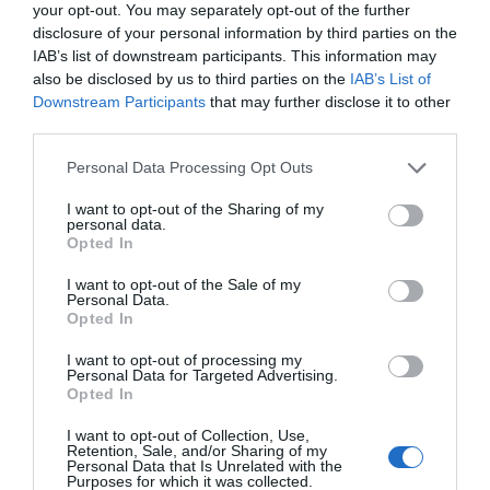
your opt-out. You may separately opt-out of the further
Τίτλοι τέλους
disclosure of your personal information by third parties on the
IAB’s list of downstream participants. This information may
Μεταμόρφωση του Σωτήρος: Τα έθιμα, ο
also be disclosed by us to third parties on the
IAB’s List of
συμβολισμός και η αλλαγή του καιρού
Downstream Participants
that may further disclose it to other
third parties.
Κάποιοι εντός ΕΛΑΣ εκθέτουν τον Τσίπρα
Please note that this website/app uses one or more Google
Personal Data Processing Opt Outs
Ουδεμία ενημέρωση για τις συνομιλίες με τη Λιβύη
services and may gather and store information including but
Ο καιρός των επομένων ημερών: Κανονικός
not limited to your visit or usage behaviour. You may click to
I want to opt-out of the Sharing of my
personal data.
grant or deny consent to Google and its third-party tags to
Αύγουστος με δυνατούς βοριάδες και σταδιακή
Opted In
use your data for below specified purposes in below Google
άνοδο της θερμοκρασίας
consent section.
I want to opt-out of the Sale of my
Personal Data.
Coolcation: Τι είναι η νέα τάση και πώς θα βρείτε
Opted In
προορισμούς δροσιάς στην Ελλάδα
I want to opt-out of processing my
ΤΟ ΒΙΒΛΙΟ ΣΤΟ “Π”
Personal Data for Targeted Advertising.
Opted In
I want to opt-out of Collection, Use,
Retention, Sale, and/or Sharing of my
Personal Data that Is Unrelated with the
Purposes for which it was collected.