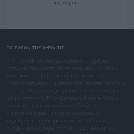
παγκόσμιας…
ΤΟ ΠΑΡΟΝ ΤΗΣ ΚΥΡΙΑΚΗΣ
«ΤΟ ΠΑΡΟΝ», αισθανόμενο βαθιά υποχρέωση
απέναντι στην αγάπη των αναγνωστών και φίλων
του, έκανε ένα βήμα ακόμη περνώντας στην
ηλεκτρονική μορφή, ώστε να γίνει προσιτό σε όλους
όσους επιθυμούν να γνωρίζουν τι γράφει, Έλληνες
και μη, όπου γης. Στην ηλεκτρονική μας έκδοση οι
αναγνώστες μας μπορούν παράλληλα να
επικοινωνούν μαζί μας με το ηλεκτρονικό
ταχυδρομείο, προκειμένου να εκφράζουν τις
απόψεις και τις παρατηρήσεις τους, που μας είναι