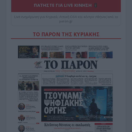
ΠΑΤΗΣΤΕ ΓΙΑ LIVE ΚΙΝΗΣΗ
Live ενημέρωση για Κηφισό, Αττική Οδό και κέντρο Αθήνας από το
paron.gr
ΤΟ ΠΑΡΟΝ ΤΗΣ ΚΥΡΙΑΚΗΣ