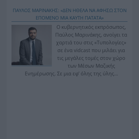
ΠΑΥΛΟΣ ΜΑΡΙΝΑΚΗΣ: «ΔΕΝ ΗΘΕΛΑ ΝΑ ΑΦΗΣΩ ΣΤΟΝ
ΕΠΟΜΕΝΟ ΜΙΑ ΚΑΥΤΗ ΠΑΤΑΤΑ»
Ο κυβερνητικός εκπρόσωπος,
Παύλος Μαρινάκης, ανοίγει τα
χαρτιά του στις «Τυπολογίες»
σε ένα vidcast που μιλάει για
τις μεγάλες τομές στον χώρο
των Μέσων Μαζικής
Ενημέρωσης. Σε μια εφ’ όλης της ύλης
συνέντευξη στον Βασίλη Κουφόπουλο, αναλύει
το χρονοδιάγραμμα για τις περιφερειακές και
ραδιοφωνικές άδειες, το πακέτο στήριξης των 80
εκατομμυρίων ευρώ για τον Τύπο, αλλά και την
πρωτοβουλία για την άρση της ανωνυμίας στο
διαδίκτυο.