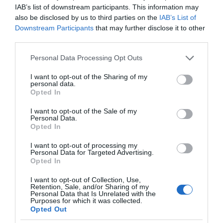
«November rain» (βίντεο)
IAB’s list of downstream participants. This information may
also be disclosed by us to third parties on the
IAB’s List of
Downstream Participants
that may further disclose it to other
third parties.
Please note that this website/app uses one or more Google
Personal Data Processing Opt Outs
services and may gather and store information including but
not limited to your visit or usage behaviour. You may click to
I want to opt-out of the Sharing of my
personal data.
grant or deny consent to Google and its third-party tags to
Opted In
Χωνάκι ή κυπελλάκι; Σε
Αυτός είναι ο λόγος
use your data for below specified purposes in below Google
αυτά τα 5
που οι beauty lovers
consent section.
I want to opt-out of the Sale of my
παγωτατζίδικα της
αντικαθιστούν το
Personal Data.
Αθήνας η απάντηση
μαύρο μολύβι με καφέ
Opted In
είναι…και τα δύο!
το καλοκαίρι
I want to opt-out of processing my
Personal Data for Targeted Advertising.
Opted In
I want to opt-out of Collection, Use,
Retention, Sale, and/or Sharing of my
Αυτά είναι τα 4 prints στα μαγιό που θα βλέπεις
Personal Data that Is Unrelated with the
σε κάθε παραλία φέτος!
Purposes for which it was collected.
Opted Out