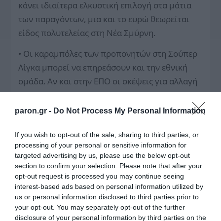
κάνει ιδιαίτερα ελκυστική επιλογή στα μάτια
των παραγόντων, μια και το ευρώ θεωρείται
είδος πολυτελείας στη Νέα Σμύρνη.
• Οι καραμπόλες των προπονητών στη Σούπερ
Λίγκα μπορεί να επηρεάσουν και την εθνική
ομάδα. Αν και στην ΕΠΟ οι σκέψεις για αλλαγή
του Φερνάντο Σάντος έχουν ορίζοντα το
καλοκαίρι του 2014, εκτός και αν τους
paron.gr -
Do Not Process My Personal Information
προλάβει ο πορτογάλος τεχνικός.
If you wish to opt-out of the sale, sharing to third parties, or
processing of your personal or sensitive information for
—————–2013-04-07
«ΚΟΥΡΕΥΟΥΝ» ΤΙΣ
targeted advertising by us, please use the below opt-out
ΚΑΤΑΘΕΣΕΙΣ
section to confirm your selection. Please note that after your
opt-out request is processed you may continue seeing
interest-based ads based on personal information utilized by
us or personal information disclosed to third parties prior to
your opt-out. You may separately opt-out of the further
Μουσικός νανουρίζει λιοντάρια παίζοντας το
disclosure of your personal information by third parties on the