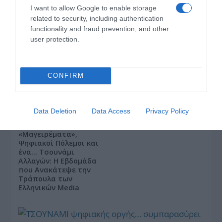
I want to allow Google to enable storage
related to security, including authentication
functionality and fraud prevention, and other
user protection.
«Τυπολογίες» στο
YouTube: Ο Δήμος
Βερύκιος ανοίγει τα
CONFIRM
χαρτιά του – Vidcast
Data Deletion
Data Access
Privacy Policy
Τηλεοπτικά
«Μαγειρέματα»,
Ψηφιακοί Πόλεμοι και
ένα… Τσουνάμι
Αλλαγών: Η Εβδομάδα
που Ανακάτεψε την
Τράπουλα των
Ελληνικών Media