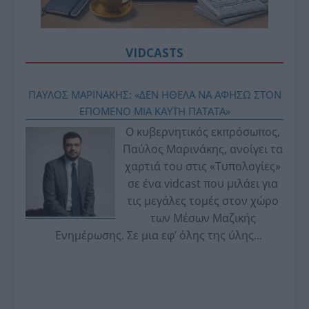
VIDCASTS
ΠΑΥΛΟΣ ΜΑΡΙΝΑΚΗΣ: «ΔΕΝ ΗΘΕΛΑ ΝΑ ΑΦΗΣΩ ΣΤΟΝ
ΕΠΟΜΕΝΟ ΜΙΑ ΚΑΥΤΗ ΠΑΤΑΤΑ»
Ο κυβερνητικός εκπρόσωπος,
Παύλος Μαρινάκης, ανοίγει τα
χαρτιά του στις «Τυπολογίες»
σε ένα vidcast που μιλάει για
τις μεγάλες τομές στον χώρο
των Μέσων Μαζικής
Ενημέρωσης. Σε μια εφ’ όλης της ύλης
συνέντευξη στον Βασίλη Κουφόπουλο, αναλύει
το χρονοδιάγραμμα για τις περιφερειακές και
ραδιοφωνικές άδειες, το πακέτο στήριξης των 80
εκατομμυρίων ευρώ για τον Τύπο, αλλά και την