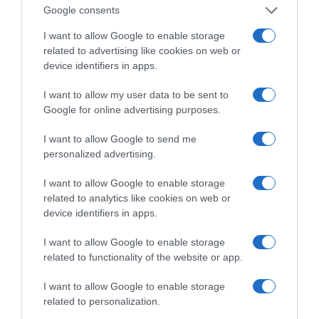
Google consents
I want to allow Google to enable storage
related to advertising like cookies on web or
device identifiers in apps.
I want to allow my user data to be sent to
Πεινάς και εσύ μετά το
Google for online advertising purposes.
ξενύχτι; 5 καντίνες
Πώς να ξεφλουδίζεις
στην Αθήνα που
εύκολα το σκόρδο – Το
σώζουν τις βραδινές
I want to allow Google to send me
kitchen trick που κάθε
σου λιγούρες
personalized advertising.
foodie πρέπει να ξέρει
I want to allow Google to enable storage
related to analytics like cookies on web or
device identifiers in apps.
I want to allow Google to enable storage
Οι «Τυπολογίες» περνούν στην εικόνα, έχοντας
related to functionality of the website or app.
ως πρώτο καλεσμένο στο νέο vidcast τον Παύλο
Μαρινάκη
I want to allow Google to enable storage
related to personalization.