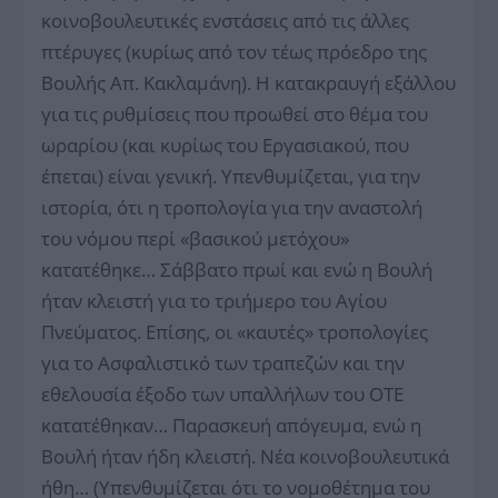
κοινοβουλευτικές ενστάσεις από τις άλλες
πτέρυγες (κυρίως από τον τέως πρόεδρο της
Βουλής Απ. Κακλαμάνη). Η κατακραυγή εξάλλου
για τις ρυθμίσεις που προωθεί στο θέμα του
ωραρίου (και κυρίως του Εργασιακού, που
έπεται) είναι γενική. Υπενθυμίζεται, για την
ιστορία, ότι η τροπολογία για την αναστολή
του νόμου περί «βασικού μετόχου»
κατατέθηκε… Σάββατο πρωί και ενώ η Βουλή
ήταν κλειστή για το τριήμερο του Αγίου
Πνεύματος. Επίσης, οι «καυτές» τροπολογίες
για το Ασφαλιστικό των τραπεζών και την
εθελουσία έξοδο των υπαλλήλων του ΟΤΕ
κατατέθηκαν… Παρασκευή απόγευμα, ενώ η
Βουλή ήταν ήδη κλειστή. Νέα κοινοβουλευτικά
ήθη… (Υπενθυμίζεται ότι το νομοθέτημα του