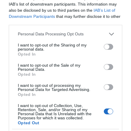
IAB’s list of downstream participants. This information may
Δεν υπάρχει μυαλό;
also be disclosed by us to third parties on the
IAB’s List of
Downstream Participants
that may further disclose it to other
Ακόμα δεν ανέλαβε καλά καλά τα καθήκοντά
third parties.
του το νέο διοικητικό συμβούλιο της Ένωσης
Please note that this website/app uses one or more Google
Τέως Βουλευτών και το πρώτο θέμα με το
Personal Data Processing Opt Outs
services and may gather and store information including but
οποίο βρήκε να ασχοληθεί είναι η πειθαρχική
not limited to your visit or usage behaviour. You may click to
I want to opt-out of the Sharing of my
personal data.
δίωξη μελών του με το αιτιολογικό -άκουσον
grant or deny consent to Google and its third-party tags to
Opted In
use your data for below specified purposes in below Google
άκουσον- ότι αμφισβήτησαν την εγκυρότητα
consent section.
I want to opt-out of the Sale of my
της τελευταίας γενικής συνέλευσης, η οποία το
Personal Data.
Opted In
ανέδειξε. Το γεγονός είναι θλιβερό, αν σκεφτεί
κανείς ότι αυτοί οι άνθρωποι υπήρξαν
I want to opt-out of processing my
Personal Data for Targeted Advertising.
εκφραστές της λαϊκής κυριαρχίας, και ιδιαίτερα
Opted In
επικίνδυνο για την ενότητα της ένωσης, την
I want to opt-out of Collection, Use,
οποία όλες οι διοικήσεις μέχρι σήμερα
Retention, Sale, and/or Sharing of my
Personal Data that Is Unrelated with the
εφύλαξαν ως κόρη οφθαλμού.
Purposes for which it was collected.
Opted Out