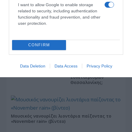
I want to allow Google to enable storage
related to security, including authentication
functionality and fraud prevention, and other
user protection.
CONFIRM
Data Deletion
Data Access
Privacy Policy
ΔΗΜΟΤΙΚΕΣ ΠΑΡΩΔΙΕΣ
Κλείνει η Ομοσπονδία
Γεωργικών
Συνεταιρισμών
Θεσσαλονίκης;
Μουσικός νανουρίζει λιοντάρια παίζοντας το
«November rain» (βίντεο)