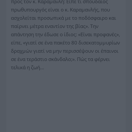
προς τον κ. Καραμανλή: Είπε τι σπουδαίος
πρωθυπουργός είναι ο κ. Καραμανλής, που
ασχολείται προσωπικά με το ποδόσφαιρο και
παίρνει μέτρα εναντίον της βίας». Την
απάντηση την έδωσε ο ίδιος: «Είναι προφανές»,
είπε, «γιατί σε ένα πακέτο 80 δισεκατομμυρίων
δραχμών γιατί να μην περισσέψουν οι έπαινοι
σε ένα τεράστιο σκάνδαλο;». Πώς τα φέρνει
τελικά η ζωή…