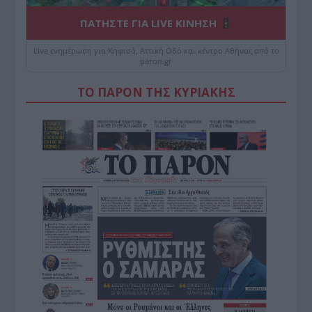
ΠΑΤΗΣΤΕ ΓΙΑ LIVE ΚΙΝΗΣΗ
Live ενημέρωση για Κηφισό, Αττική Οδό και κέντρο Αθήνας από το
paron.gr
ΤΟ ΠΑΡΟΝ ΤΗΣ ΚΥΡΙΑΚΗΣ