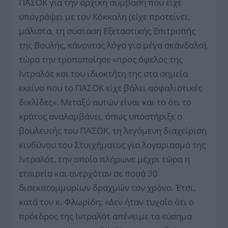
ΠΑΣΟΚ για την αρχική σύμβαση που είχε
υπογράψει με τον Κόκκαλη (είχε προτείνει,
μάλιστα, τη σύσταση Εξεταστικής Επιτροπής
της Βουλής, κάνοντας λόγο για μέγα σκάνδαλο),
τώρα την τροποποίησε «προς όφελος της
Ιντραλότ και του ιδιοκτήτη της στα σημεία
εκείνα που το ΠΑΣΟΚ είχε βάλει ασφαλιστικές
δικλίδες». Μεταξύ αυτών είναι και το ότι το
κράτος αναλαμβάνει, όπως υποστήριξε ο
βουλευτής του ΠΑΣΟΚ, τη λεγόμενη διαχείριση
κινδύνου του Στοιχήματος για λογαριασμό της
Ιντραλότ, την οποία πλήρωνε μέχρι τώρα η
εταιρεία και ανερχόταν σε ποσά 30
δισεκατομμυρίων δραχμών τον χρόνο. Έτσι,
κατά τον κ. Φλωρίδη: «Δεν ήταν τυχαίο ότι ο
πρόεδρος της Ιντραλότ απένειμε τα εύσημα