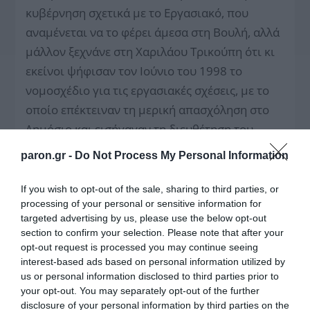
κυβέρνηση σχετικά με το Εργασιακό, που
αναμένεται να το φέρει άμεσα στη Βουλή, αλλά
μάλλον ξεχνάνε στη Χαριλάου Τρικούπη ότι κι
εκείνοι ψήφισαν τον Ιούνιο του 1998 το
νομοσχέδιο για τις εργασιακές σχέσεις, με το
οποίο επέκτειναν τη μερική απασχόληση στο
Δημόσιο και εισήγαγαν τη διευθέτηση του
συνολικού εργάσιμου χρόνου με συλλογικές
paron.gr -
Do Not Process My Personal Information
συμβάσεις εργασίας, υπό την απειλή ότι
διαφορετικά οι εργαζόμενοι θα οδηγούνταν σε
If you wish to opt-out of the sale, sharing to third parties, or
processing of your personal or sensitive information for
υποχρεωτική και μονομερή διευθέτηση των
targeted advertising by us, please use the below opt-out
εργασιακών σχέσεών τους από τους εργοδότες.
section to confirm your selection. Please note that after your
Αυτό, δηλαδή, που πάει να κάνει τώρα η
opt-out request is processed you may continue seeing
interest-based ads based on personal information utilized by
κυβέρνηση, έχοντας το ΠΑΣΟΚ απέναντί της να
us or personal information disclosed to third parties prior to
την κατηγορεί για «ταξική» πολιτική…
your opt-out. You may separately opt-out of the further
disclosure of your personal information by third parties on the