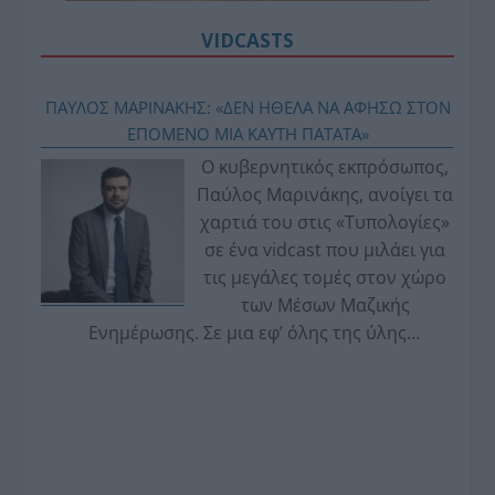
VIDCASTS
ΠΑΥΛΟΣ ΜΑΡΙΝΑΚΗΣ: «ΔΕΝ ΗΘΕΛΑ ΝΑ ΑΦΗΣΩ ΣΤΟΝ
ΕΠΟΜΕΝΟ ΜΙΑ ΚΑΥΤΗ ΠΑΤΑΤΑ»
Ο κυβερνητικός εκπρόσωπος,
Παύλος Μαρινάκης, ανοίγει τα
χαρτιά του στις «Τυπολογίες»
σε ένα vidcast που μιλάει για
τις μεγάλες τομές στον χώρο
των Μέσων Μαζικής
Ενημέρωσης. Σε μια εφ’ όλης της ύλης
συνέντευξη στον Βασίλη Κουφόπουλο, αναλύει
το χρονοδιάγραμμα για τις περιφερειακές και
ραδιοφωνικές άδειες, το πακέτο στήριξης των 80
εκατομμυρίων ευρώ για τον Τύπο, αλλά και την
πρωτοβουλία για την άρση της ανωνυμίας στο