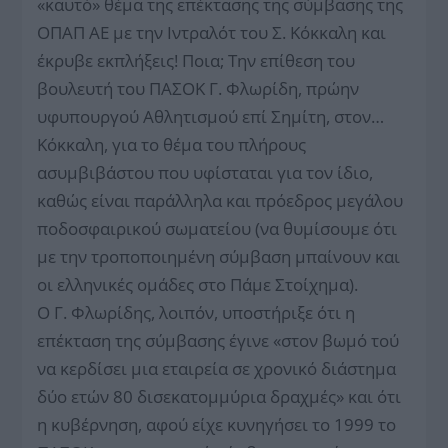
«καυτό» θέμα της επέκτασης της σύμβασης της
ΟΠΑΠ ΑΕ με την Ιντραλότ του Σ. Κόκκαλη και
έκρυβε εκπλήξεις! Ποια; Την επίθεση του
βουλευτή του ΠΑΣΟΚ Γ. Φλωρίδη, πρώην
υφυπουργού Αθλητισμού επί Σημίτη, στον…
Κόκκαλη, για το θέμα του πλήρους
ασυμβιβάστου που υφίσταται για τον ίδιο,
καθώς είναι παράλληλα και πρόεδρος μεγάλου
ποδοσφαιρικού σωματείου (να θυμίσουμε ότι
με την τροποποιημένη σύμβαση μπαίνουν και
οι ελληνικές ομάδες στο Πάμε Στοίχημα).
Ο Γ. Φλωρίδης, λοιπόν, υποστήριξε ότι η
επέκταση της σύμβασης έγινε «στον βωμό τού
να κερδίσει μια εταιρεία σε χρονικό διάστημα
δύο ετών 80 δισεκατομμύρια δραχμές» και ότι
η κυβέρνηση, αφού είχε κυνηγήσει το 1999 το