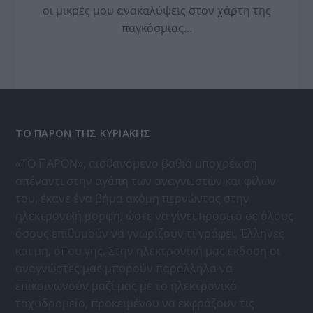
οι μικρές μου ανακαλύψεις στον χάρτη της
παγκόσμιας…
ΤΟ ΠΑΡΟΝ ΤΗΣ ΚΥΡΙΑΚΗΣ
«ΤΟ ΠΑΡΟΝ», αισθανόμενο βαθιά υποχρέωση
απέναντι στην αγάπη των αναγνωστών και φίλων
του, έκανε ένα βήμα ακόμη περνώντας στην
ηλεκτρονική μορφή, ώστε να γίνει προσιτό σε όλους
όσους επιθυμούν να γνωρίζουν τι γράφει, Έλληνες
και μη, όπου γης. Στην ηλεκτρονική μας έκδοση οι
αναγνώστες μας μπορούν παράλληλα να
επικοινωνούν μαζί μας με το ηλεκτρονικό
ταχυδρομείο, προκειμένου να εκφράζουν τις