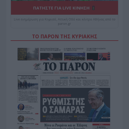
ΠΑΤΗΣΤΕ ΓΙΑ LIVE ΚΙΝΗΣΗ
Live ενημέρωση για Κηφισό, Αττική Οδό και κέντρο Αθήνας από το
paron.gr
ΤΟ ΠΑΡΟΝ ΤΗΣ ΚΥΡΙΑΚΗΣ