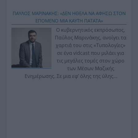
ΠΑΥΛΟΣ ΜΑΡΙΝΑΚΗΣ: «ΔΕΝ ΗΘΕΛΑ ΝΑ ΑΦΗΣΩ ΣΤΟΝ
ΕΠΟΜΕΝΟ ΜΙΑ ΚΑΥΤΗ ΠΑΤΑΤΑ»
Ο κυβερνητικός εκπρόσωπος,
Παύλος Μαρινάκης, ανοίγει τα
χαρτιά του στις «Τυπολογίες»
σε ένα vidcast που μιλάει για
τις μεγάλες τομές στον χώρο
των Μέσων Μαζικής
Ενημέρωσης. Σε μια εφ’ όλης της ύλης
συνέντευξη στον Βασίλη Κουφόπουλο, αναλύει
το χρονοδιάγραμμα για τις περιφερειακές και
ραδιοφωνικές άδειες, το πακέτο στήριξης των 80
εκατομμυρίων ευρώ για τον Τύπο, αλλά και την
πρωτοβουλία για την άρση της ανωνυμίας στο
διαδίκτυο.