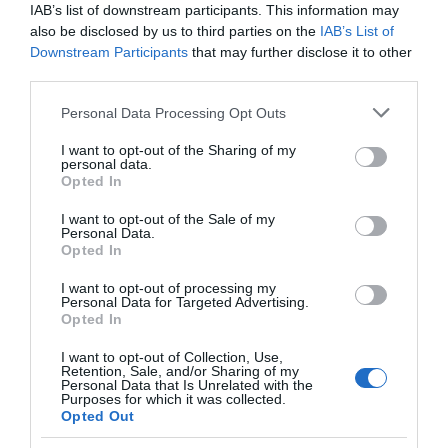
IAB’s list of downstream participants. This information may
Κλασικός Δεκαπενταύγουστος με ηλιοφάνεια, υψηλές
also be disclosed by us to third parties on the
IAB’s List of
Downstream Participants
that may further disclose it to other
θερμοκρασίες και ισχυρά μελτέμια την εβδομάδα
third parties.
που έρχεται
Please note that this website/app uses one or more Google
Personal Data Processing Opt Outs
Το σχέδιο του Ισραήλ για τους Κούρδους
services and may gather and store information including but
not limited to your visit or usage behaviour. You may click to
I want to opt-out of the Sharing of my
ΤΟ ΠΑΡΟΝ: Ρυθμιστής ο Αντώνης Σαμαράς – Απειλή
personal data.
grant or deny consent to Google and its third-party tags to
για ΝΔ
Opted In
use your data for below specified purposes in below Google
Όρθρος και Θεία Λειτουργία live: Δείτε την Κυριακή Ι΄
consent section.
I want to opt-out of the Sale of my
Personal Data.
Ματθαίου
Opted In
Προβληματίζει το κύμα φυγής των συνταξιούχων
I want to opt-out of processing my
Personal Data for Targeted Advertising.
Αντίστροφη μέτρηση για το Μπέρμιγχαμ 2026:
Opted In
Ιστορική ελληνική παρουσία στο Ευρωπαϊκό Στίβου
I want to opt-out of Collection, Use,
Retention, Sale, and/or Sharing of my
ΤΟ ΒΙΒΛΙΟ ΣΤΟ “Π”
Personal Data that Is Unrelated with the
Purposes for which it was collected.
Opted Out