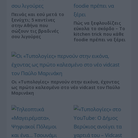
Πεινάς και εσύ μετά το
ξενύχτι; 5 καντίνες
Πώς να ξεφλουδίζεις
στην Αθήνα που
εύκολα το σκόρδο – Το
σώζουν τις βραδινές
kitchen trick που κάθε
σου λιγούρες
foodie πρέπει να ξέρει
Οι «Τυπολογίες» περνούν στην εικόνα, έχοντας
ως πρώτο καλεσμένο στο νέο vidcast τον Παύλο
Μαρινάκη