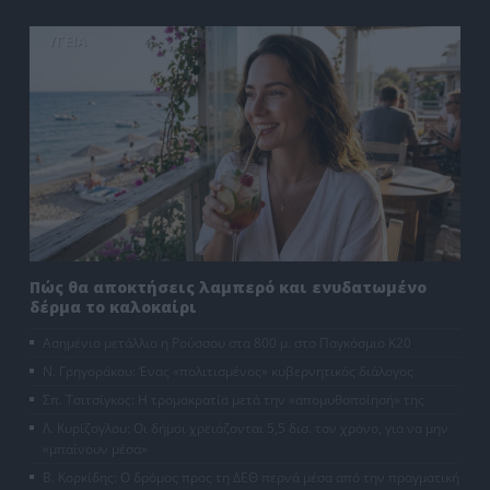
ΥΓΕΙΑ
Πώς θα αποκτήσεις λαμπερό και ενυδατωμένο
δέρμα το καλοκαίρι
Ασημένιο μετάλλιο η Ρούσσου στα 800 μ. στο Παγκόσμιο Κ20
Ν. Γρηγοράκου: Ένας «πολιτισμένος» κυβερνητικός διάλογος
Σπ. Τσιτσίγκος: Η τρομοκρατία μετά την «απομυθοποίησή» της
Λ. Κυρίζογλου: Οι δήμοι χρειάζονται 5,5 δισ. τον χρόνο, για να μην
«μπαίνουν μέσα»
Β. Κορκίδης: Ο δρόμος προς τη ΔΕΘ περνά μέσα από την πραγματική