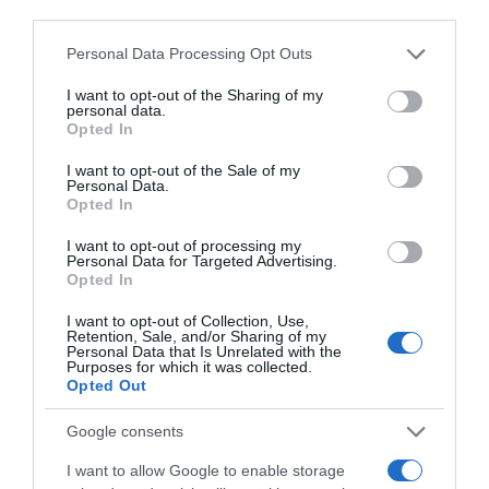
third parties.
Please note that this website/app uses one or more Google
Personal Data Processing Opt Outs
ΔΙΑΒΑΣΤΕ ΚΑΙ ΤΑ ΠΑΡΑΚΑΤΩ
services and may gather and store information including but
not limited to your visit or usage behaviour. You may click to
I want to opt-out of the Sharing of my
personal data.
LIVE: Η Θεία Λειτουργία της Μεταμορφώσεως του
grant or deny consent to Google and its third-party tags to
Opted In
use your data for below specified purposes in below Google
Σωτήρος
consent section.
I want to opt-out of the Sale of my
Ο καιρός των επομένων ημερών: Κανονικός
Personal Data.
Opted In
Αύγουστος με δυνατούς βοριάδες και σταδιακή
άνοδο της θερμοκρασίας
I want to opt-out of processing my
Personal Data for Targeted Advertising.
Ξύπνησαν, αλλά για τους λάθος λόγους…
Opted In
Μεταμόρφωση του Σωτήρος: Τα έθιμα, ο
I want to opt-out of Collection, Use,
Retention, Sale, and/or Sharing of my
συμβολισμός και η αλλαγή του καιρού
Personal Data that Is Unrelated with the
Purposes for which it was collected.
Ο καιρός των επομένων ημερών: Κανονικός
Opted Out
Αύγουστος με δυνατούς βοριάδες και σταδιακή
Google consents
άνοδο της θερμοκρασίας
I want to allow Google to enable storage
Ψυχρολουσία στην Τούμπα: Ο ΠΑΟΚ πλήρωσε το