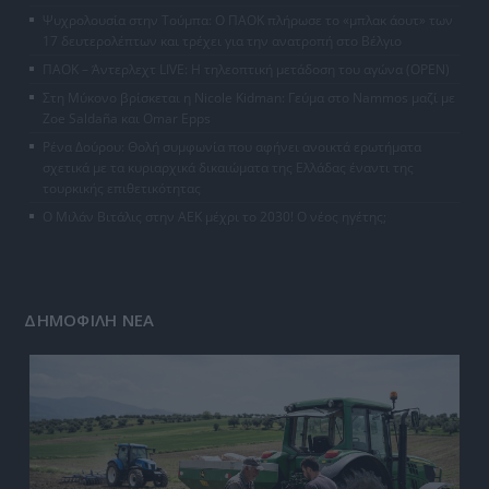
Ψυχρολουσία στην Τούμπα: Ο ΠΑΟΚ πλήρωσε το «μπλακ άουτ» των
17 δευτερολέπτων και τρέχει για την ανατροπή στο Βέλγιο
ΠΑΟΚ – Άντερλεχτ LIVE: Η τηλεοπτική μετάδοση του αγώνα (OPEN)
Στη Μύκονο βρίσκεται η Nicole Kidman: Γεύμα στο Nammos μαζί με
Zoe Saldaña και Omar Epps
Ρένα Δούρου: Θολή συμφωνία που αφήνει ανοικτά ερωτήματα
σχετικά με τα κυριαρχικά δικαιώματα της Ελλάδας έναντι της
τουρκικής επιθετικότητας
Ο Μιλάν Βιτάλις στην ΑΕΚ μέχρι το 2030! Ο νέος ηγέτης;
ΔΗΜΟΦΙΛΗ ΝΕΑ