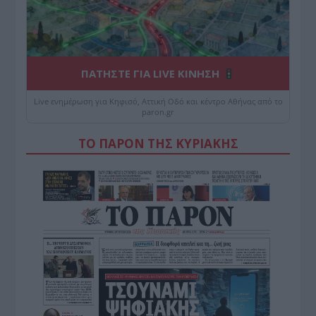
ΠΑΤΗΣΤΕ ΓΙΑ LIVE ΚΙΝΗΣΗ
Live ενημέρωση για Κηφισό, Αττική Οδό και κέντρο Αθήνας από το
paron.gr
ΤΟ ΠΑΡΟΝ ΤΗΣ ΚΥΡΙΑΚΗΣ