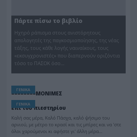
Πάρτε πίσω το βιβλίο
Ηχηρό ράπισμα στους ανιστόρητους
απολογητές της παγκοσμιοποίησης, της νέας
τάξης, τους κάθε λογής ναιναίκους, τους
«εκσυγχρονιστές» που διαπερνούν οριζόντια
τόσο το ΠΑΣΟΚ όσο…
ΓΕΝΙΚΑ
========ΜΟΝΙΜΕΣ
ΓΕΝΙΚΑ
επί του πιεστηρίου
Καλή σας μέρα, Καλό Πάσχα, καλό ψήσιμο του
αρνιού, με μέτρο το κρασί και τις μπίρες και να 'στε
όλοι χαρούμενοι κι αφήστε γι' άλλη μέρα…