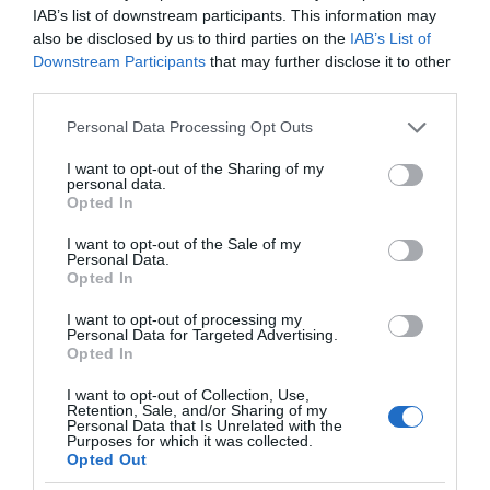
Ψηφιακοί Πόλεμοι και
IAB’s list of downstream participants. This information may
ένα… Τσουνάμι
also be disclosed by us to third parties on the
IAB’s List of
Αλλαγών: Η Εβδομάδα
που Ανακάτεψε την
Downstream Participants
that may further disclose it to other
Τράπουλα των
third parties.
Ελληνικών Media
Please note that this website/app uses one or more Google
Personal Data Processing Opt Outs
services and may gather and store information including but
not limited to your visit or usage behaviour. You may click to
I want to opt-out of the Sharing of my
personal data.
grant or deny consent to Google and its third-party tags to
Opted In
use your data for below specified purposes in below Google
ΤΣΟΥΝΑΜΙ ψηφιακής οργής… συμπαρασύρει την
consent section.
κυβέρνηση
I want to opt-out of the Sale of my
Personal Data.
Opted In
I want to opt-out of processing my
Personal Data for Targeted Advertising.
Opted In
Ξορκίζουν τις διπλές
I want to opt-out of Collection, Use,
εκλογές στο Μαξίμου
Retention, Sale, and/or Sharing of my
Personal Data that Is Unrelated with the
Purposes for which it was collected.
Opted Out