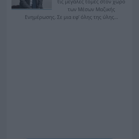
τις μεγάλες τομές στον χώρο
των Μέσων Μαζικής
Ενημέρωσης. Σε μια εφ’ όλης της ύλης
συνέντευξη στον Βασίλη Κουφόπουλο, αναλύει
το χρονοδιάγραμμα για τις περιφερειακές και
ραδιοφωνικές άδειες, το πακέτο στήριξης των 80
εκατομμυρίων ευρώ για τον Τύπο, αλλά και την
πρωτοβουλία για την άρση της ανωνυμίας στο
διαδίκτυο.