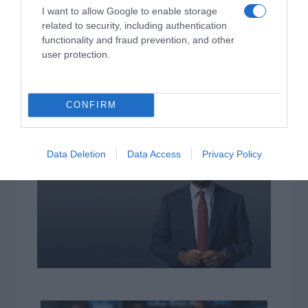
I want to allow Google to enable storage
related to security, including authentication
functionality and fraud prevention, and other
Η διαφθορά απειλεί και τη… ζωή μας
user protection.
Έκπληκτη, η κοινή γνώμη παρακολουθεί τις
τελευταίες μέρες την αποκάλυψη της κο­μπίνας
CONFIRM
με τα…
Data Deletion
Data Access
Privacy Policy