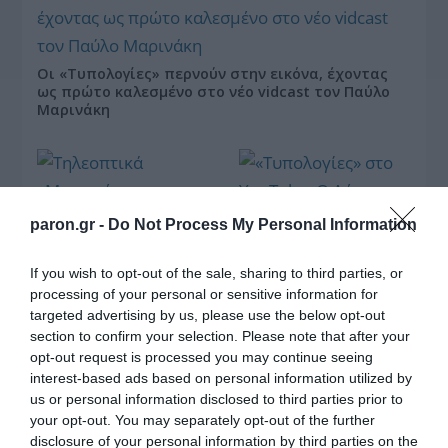
Οι «Τυπολογίες» περνούν στην εικόνα, έχοντας
ως πρώτο καλεσμένο στο νέο vidcast τον Παύλο
Μαρινάκη
paron.gr -
Do Not Process My Personal Information
If you wish to opt-out of the sale, sharing to third parties, or
«Τυπολογίες» στο
YouTube: Ο Δήμος
processing of your personal or sensitive information for
Βερύκιος ανοίγει τα
targeted advertising by us, please use the below opt-out
χαρτιά του – Vidcast
section to confirm your selection. Please note that after your
opt-out request is processed you may continue seeing
interest-based ads based on personal information utilized by
us or personal information disclosed to third parties prior to
Τηλεοπτικά
your opt-out. You may separately opt-out of the further
«Μαγειρέματα»,
disclosure of your personal information by third parties on the