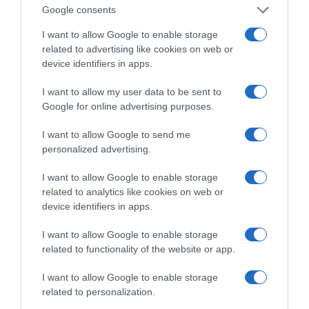
ο Πρόεδρος της Δημοκρατίας, θέτοντας όλους
Google consents
τους διεθνείς παράγοντες ενώπιον των
I want to allow Google to enable storage
ευθυνών τους.
related to advertising like cookies on web or
device identifiers in apps.
Λόγια σταράτα, μετρημένα. Θέσεις που
μπορούν, όντως, να αποτελέσουν σταθερή
I want to allow my user data to be sent to
βάση μιας ειλικρινούς ελληνοτουρκικής
Google for online advertising purposes.
προσέγγισης και όχι να αφήσουμε να γίνει η
I want to allow Google to send me
τουρκική ένταξη στην ΕΕ εφαλτήριο για την
personalized advertising.
κατοχύρωση των τουρκικών μονομερών
I want to allow Google to enable storage
διεκδικήσεων και βλέψεων στο Αιγαίο και στην
related to analytics like cookies on web or
Κύπρο. Καμία σχέση με ανούσιες
device identifiers in apps.
φιλοφρονήσεις αποφυγής των προβλημάτων.
I want to allow Google to enable storage
related to functionality of the website or app.
Ολέθρια λάθη του Μητσοτάκη
I want to allow Google to enable storage
Η Ελλάδα είχε την ατυχία πρωθυπουργός της
related to personalization.