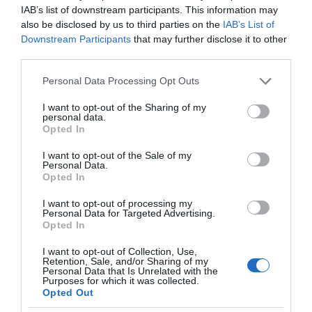
να επιδιώκει την ένταξή της στην ΕΕ, έχοντας
IAB’s list of downstream participants. This information may
also be disclosed by us to third parties on the
IAB’s List of
έναν στρατό κατοχής 35.000 ανδρών σε μια
Downstream Participants
that may further disclose it to other
χώρα μέλος της ΕΕ», τόνισε χωρίς περιστροφές
third parties.
στη διάρκεια της κοινής συνέντευξης Τύπου με
Please note that this website/app uses one or more Google
Personal Data Processing Opt Outs
τον Αρμένιο ομόλογό του, το μεσημέρι της
services and may gather and store information including but
Τρίτης.
not limited to your visit or usage behaviour. You may click to
I want to opt-out of the Sharing of my
personal data.
grant or deny consent to Google and its third-party tags to
Opted In
Το ίδιο βράδυ ο Κάρολος Παπούλιας επανήλθε
use your data for below specified purposes in below Google
consent section.
στο θέμα: «Το Κυπριακό συνιστά μείζον ζήτημα
I want to opt-out of the Sale of my
Personal Data.
εισβολής και κατοχής ανεξάρτητης χώρας,
Opted In
κράτους μέλους του ΟΗΕ και της ΕΕ. Είναι
I want to opt-out of processing my
Personal Data for Targeted Advertising.
συνεπώς πρόβλημα τόσο διεθνούς δικαίου όσο
Opted In
και της Ευρωπαϊκής Ένωσης. Ελπίζω ότι
I want to opt-out of Collection, Use,
σύντομα η απαράδεκτη κατάσταση στο νησί θα
Retention, Sale, and/or Sharing of my
Personal Data that Is Unrelated with the
τερματισθεί και ότι θα επανενωθεί η τελευταία
Purposes for which it was collected.
διαιρεμένη πρωτεύουσα της Ευρώπης», δήλωσε
Opted Out