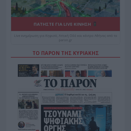
ΠΑΤΗΣΤΕ ΓΙΑ LIVE ΚΙΝΗΣΗ
Live ενημέρωση για Κηφισό, Αττική Οδό και κέντρο Αθήνας από το
paron.gr
ΤΟ ΠΑΡΟΝ ΤΗΣ ΚΥΡΙΑΚΗΣ