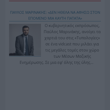
ΠΑΥΛΟΣ ΜΑΡΙΝΑΚΗΣ: «ΔΕΝ ΗΘΕΛΑ ΝΑ ΑΦΗΣΩ ΣΤΟΝ
ΕΠΟΜΕΝΟ ΜΙΑ ΚΑΥΤΗ ΠΑΤΑΤΑ»
Ο κυβερνητικός εκπρόσωπος,
Παύλος Μαρινάκης, ανοίγει τα
χαρτιά του στις «Τυπολογίες»
σε ένα vidcast που μιλάει για
τις μεγάλες τομές στον χώρο
των Μέσων Μαζικής
Ενημέρωσης. Σε μια εφ’ όλης της ύλης
συνέντευξη στον Βασίλη Κουφόπουλο, αναλύει
το χρονοδιάγραμμα για τις περιφερειακές και
ραδιοφωνικές άδειες, το πακέτο στήριξης των 80
εκατομμυρίων ευρώ για τον Τύπο, αλλά και την
πρωτοβουλία για την άρση της ανωνυμίας στο
διαδίκτυο.