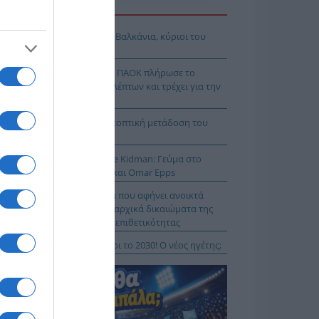
Η ΕΙΔΗΣΕΩΝ
όδοξοι υπάρχουν και στα Βαλκάνια, κύριοι του
Ξ!
χρολουσία στην Τούμπα: Ο ΠΑΟΚ πλήρωσε το
λακ άουτ» των 17 δευτερολέπτων και τρέχει για την
τροπή στο Βέλγιο
Κ – Άντερλεχτ LIVE: Η τηλεοπτική μετάδοση του
ώνα (OPEN)
 Μύκονο βρίσκεται η Nicole Kidman: Γεύμα στο
mos μαζί με Zoe Saldaña και Omar Epps
α Δούρου: Θολή συμφωνία που αφήνει ανοικτά
τήματα σχετικά με τα κυριαρχικά δικαιώματα της
άδας έναντι της τουρκικής επιθετικότητας
ιλάν Βιτάλις στην ΑΕΚ μέχρι το 2030! Ο νέος ηγέτης;