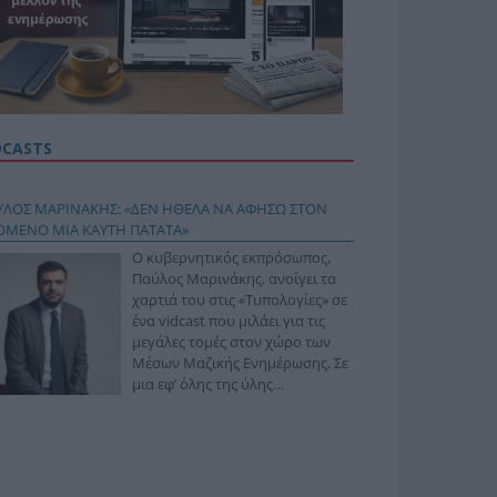
DCASTS
ΥΛΟΣ ΜΑΡΙΝΑΚΗΣ: «ΔΕΝ ΗΘΕΛΑ ΝΑ ΑΦΗΣΩ ΣΤΟΝ
ΟΜΕΝΟ ΜΙΑ ΚΑΥΤΗ ΠΑΤΑΤΑ»
Ο κυβερνητικός εκπρόσωπος,
Παύλος Μαρινάκης, ανοίγει τα
χαρτιά του στις «Τυπολογίες» σε
ένα vidcast που μιλάει για τις
μεγάλες τομές στον χώρο των
Μέσων Μαζικής Ενημέρωσης. Σε
μια εφ’ όλης της ύλης
συνέντευξη στον Βασίλη
φόπουλο, αναλύει το χρονοδιάγραμμα για τις
ιφερειακές και ραδιοφωνικές άδειες, το πακέτο
ριξης των 80 εκατομμυρίων ευρώ για τον Τύπο, αλλά
 την πρωτοβουλία για την άρση της ανωνυμίας στο