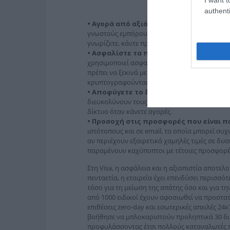
authenti
• Αγορά από αξιόπιστους εμπόρους:
Πρ
γνωστούς εμπόρους. Εάν σκέφτεστε να προβεί
γνωρίζετε, κάντε πρώτα μία έρευνα για να ελέ
•
Ασφαλίστε τα προσωπικά σας στοιχεί
χρησιμοποιεί ασφαλή τεχνολογία. Όταν βρίσκ
πρέπει να ξεκινά με https://, που σημαίνει ότι
κρυπτογραφούνται και αποστέλλονται μέσω 
•
Αποφύγετε το δημόσιο Wi-Fi για αγορέ
διευκολύνουν τους χάκερ να κλέψουν τα στοιχ
δίκτυο όταν κάνετε αγορές.
•
Προσοχή στις προσφορές που είναι πολ
ιστότοπους και σε email, τα οποία μπορεί συχ
αν περιέχουν εξαιρετικά χαμηλές τιμές σε δυ
παραμένουν καχύποπτοι με τέτοιες προσφορέ
Στη Visa, η ασφάλεια και η αξιοπιστία αποτε
πενταετία, η εταιρεία έχει επενδύσει περισσ
τόσο για τη μείωση της απάτης όσο και για τ
από 1000 ειδικοί έχουν αφοσιωθεί να προστατ
επιθέσεις zero-day και εσωτερικές απειλές 24x
βοήθησε να μπλοκαριστούν προληπτικά 30 δι
προφυλάσσοντας έτσι πολλούς καταναλωτές π