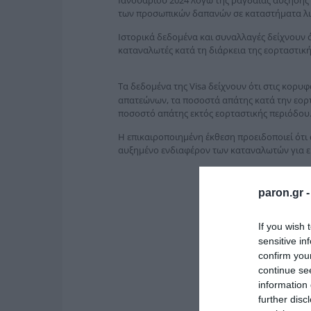
Ιανουαρίου 2024 λόγω της ραγδαίας αύξησης
των προσωπικών δαπανών σε καταστήματα λια
Ιστορικά δεδομένα και συναλλαγές δείχνουν 
καταναλωτές κατά τη διάρκεια της εορταστική
Τα δεδομένα της Visa δείχνουν ότι στις κορυφ
απατεώνων, τα ποσοστά απάτης κατά την εορτ
ποσοστό απάτης εκτός εορταστικής περιόδου
Η επικαιροποιημένη έκθεση προειδοποιεί ότι
αυξημένο ενδιαφέρον των καταναλωτών για ε
paron.gr 
If you wish 
sensitive in
confirm you
continue se
information 
further disc