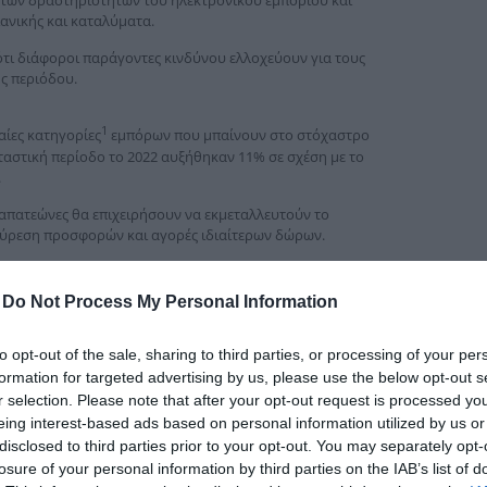
 των δραστηριοτήτων του ηλεκτρονικού εμπορίου και
δια
νικής και καταλύματα.
ότι διάφοροι παράγοντες κινδύνου ελλοχεύουν για τους
ς περιόδου.
1
αίες κατηγορίες
εμπόρων που μπαίνουν στο στόχαστρο
αστική περίοδο το 2022 αυξήθηκαν 11% σε σχέση με το
.
 απατεώνες θα επιχειρήσουν να εκμεταλλευτούν το
ύρεση προσφορών και αγορές ιδιαίτερων δώρων.
-
Do Not Process My Personal Information
to opt-out of the sale, sharing to third parties, or processing of your per
formation for targeted advertising by us, please use the below opt-out s
r selection. Please note that after your opt-out request is processed y
eing interest-based ads based on personal information utilized by us or
disclosed to third parties prior to your opt-out. You may separately opt-
losure of your personal information by third parties on the IAB’s list of