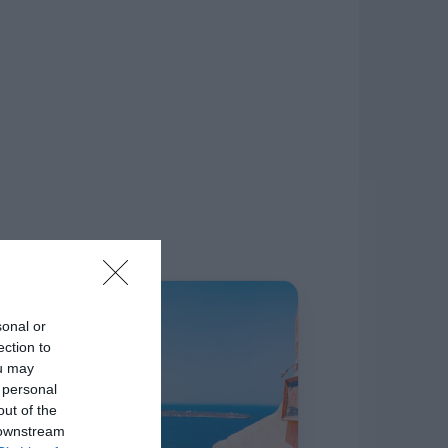
δίκτυο.
Η ΣΤΗΛΗ ΜΑΣ
sonal or
ection to
ou may
 personal
out of the
 downstream