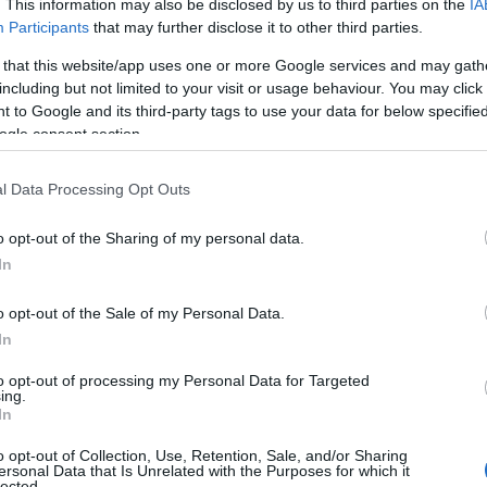
. This information may also be disclosed by us to third parties on the
IA
Participants
that may further disclose it to other third parties.
 that this website/app uses one or more Google services and may gath
including but not limited to your visit or usage behaviour. You may click 
 to Google and its third-party tags to use your data for below specifi
ogle consent section.
ικτυακών αγορών, υπάρχει μεγαλύτερη πιθανότητα οι
ένα λογαριασμού από επιχειρήσεις ηλεκτρονικού
l Data Processing Opt Outs
ος της τεχνητής νοημοσύνης (AI) τα τελευταία χρόνια
α δημιουργούν καμπάνιες/ διαφημίσεις που
o opt-out of the Sharing of my personal data.
ιο δύσκολο για τους καταναλωτές να εντοπίζουν τις
In
οκλοπές κωδικών πρόσβασης μίας χρήσης (OTP) μέσω
οκτήσουν πρόσβαση στους λογαριασμούς των κατόχων
o opt-out of the Sale of my Personal Data.
ονται στα θύματα σελίδες για να καταχωρήσουν το OTP
In
 επιθυμητή αγορά.
ειρήσουν να κλέψουν τις κάρτες ή/ και τα τηλέφωνα από
to opt-out of processing my Personal Data for Targeted
 καταστήματα λιανικής, εμπορικά κέντρα ή πάρκινγκ.
ing.
In
οι απατεώνες εκμεταλλεύονται την αυξημένη
οχεύουν στην αναζήτηση του τέλειου δώρου», δήλωσε
o opt-out of Collection, Use, Retention, Sale, and/or Sharing
στην Ελλάδα. «Στη Visa, δεσμευόμαστε για την ασφάλεια
ersonal Data that Is Unrelated with the Purposes for which it
lected.