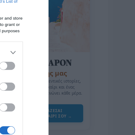
B’s List of
er and store
to grant or
ed purposes
της Ζωής μας
Οι άνθρωποι, οι αυθεντικές ιστορίες,
το ελληνικό καλοκαίρι και ένας
πολιτισμός που μας ενώνει κάθε μέρα.
ΌΣΑ ΧΡΕΙΆΖΕΣΑΙ
ΓΙΑ ΤΟ ΚΑΛΟΚΑΊΡΙ ΣΟΥ →