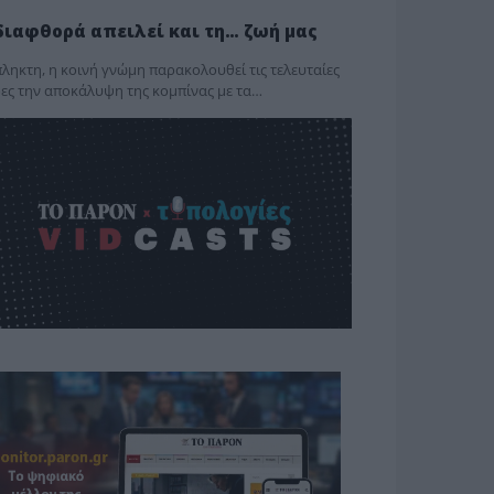
διαφθορά απειλεί και τη… ζωή μας
ληκτη, η κοινή γνώμη παρακολουθεί τις τελευταίες
ες την αποκάλυψη της κο­μπίνας με τα…