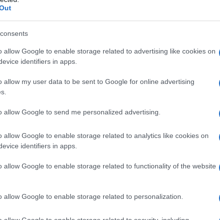
ούθησης των απειλών 24 ώρες την ημέρα, 7 ημέρες την
ΡΟ
Out
αγοραστική κίνηση περίοδο του χρόνου. Οι καταναλωτές
ές, όπως και όλο τον υπόλοιπο χρόνο, η ομάδα ειδικών
Ορθ
να αποκλείσει τις απάτες».
consents
ΥΠΕ
αναλωτές να αγοράζουν με ασφάλεια
Ψυ
o allow Google to enable storage related to advertising like cookies on
«μπ
evice identifiers in apps.
έμελη εορταστική περίοδο» μπορούν να βοηθήσουν τους
ανα
ήσουν αγορές κατά τη διάρκεια των εορτών να
ές της Visa περιλαμβάνονται οι ακόλουθες:
o allow my user data to be sent to Google for online advertising
ΠΑΟ
s.
αγ
Στη
to allow Google to send me personalized advertising.
Nam
Ρέν
o allow Google to enable storage related to analytics like cookies on
ερω
evice identifiers in apps.
Ελλ
o allow Google to enable storage related to functionality of the website
Ο Μ
o allow Google to enable storage related to personalization.
o allow Google to enable storage related to security, including