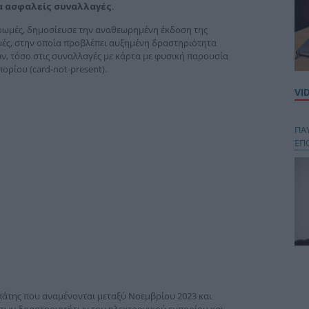
α ασφαλείς συναλλαγές.
ηρωμές, δημοσίευσε την αναθεωρημένη έκδοση της
ωμές, στην οποία προβλέπει αυξημένη δραστηριότητα
ών, τόσο στις συναλλαγές με κάρτα με φυσική παρουσία
ορίου (card-not-present).
VI
ΠΑ
ΕΠ
Κου
περ
στή
απάτης που αναμένονται μεταξύ Νοεμβρίου 2023 και
και