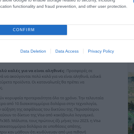
cation functionality and fraud prevention, and other user protection.
αγματοποιήστε τις αγορές σας από αξιόπιστους και
τε σε αγορά από ένα ηλεκτρονικό κατάστημα που δεν
γξετε τη φήμη και την αυθεντικότητά του.
CONFIRM
α:
Βεβαιωθείτε ότι η ιστοσελίδα που επισκέπτεστε
εστε στη σελίδα πληρωμής, η διεύθυνση του ιστότοπου
 είναι ασφαλής και ότι τα δεδομένα σας
ασφαλούς σύνδεσης.
ΔΕ
Data Deletion
Data Access
Privacy Policy
ς:
Τα δημόσια δίκτυα Wi-Fi είναι συχνά μη ασφαλή και
εία σας. Να χρησιμοποιείτε πάντα ένα ασφαλές, ιδιωτικό
ύ καλές για να είναι αληθινές:
Προσφορές σε
νά να ακούγονται πολύ καλά για να είναι αληθινά, ειδικά
σεύρετα προϊόντα. Οι καταναλωτές θα πρέπει να
ς.
λούν κορυφαία προτεραιότητα όλο το χρόνο. Την τελευταία
ότερα από 10 δισεκατομμύρια δολάρια στην τεχνολογία,
ην αύξηση της ασφάλειας του δικτύου της. Περισσότεροι
εύουν το δίκτυο της Visa από κακόβουλο λογισμικό,
7x365. Μάλιστα, τους πρώτους έξι μήνες του 2023, η Visa
σεκατομμύρια δολάρια σε υποθέσεις απάτης,
ριν καν μάθουν ότι κινδύνευαν από μια πιθανή