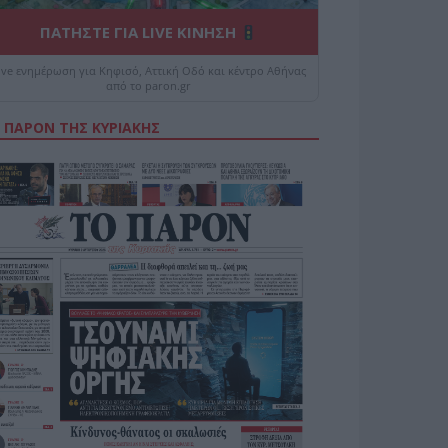
ΠΑΤΗΣΤΕ ΓΙΑ LIVE ΚΙΝΗΣΗ
ive ενημέρωση για Κηφισό, Αττική Οδό και κέντρο Αθήνας
από το paron.gr
 ΠΑΡΟΝ ΤΗΣ ΚΥΡΙΑΚΗΣ