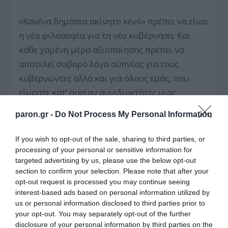
«Κανένα δημόσιο ακίνητο κενό» πρέπει να είναι
η νέα φιλοσοφία για τη νέα κυβέρνηση. Και
κάθε χαμένη μέρα αξιοποίησης πρέπει να
αποτελεί σοβαρό λόγο αϋπνίας για τους
κυβερνώντες αλλά και για όλους εμάς, που
είμαστε κατ’ ουσίαν συνιδιοκτήτες μιας
μεγάλης δημόσιας ακίνητης περιουσίας που
paron.gr -
Do Not Process My Personal Information
«κάθεται» απαξιωμένη. Είναι ένα μεγάλο,
κρίσιμο στοίχημα για την Ελλάδα.
If you wish to opt-out of the sale, sharing to third parties, or
processing of your personal or sensitive information for
targeted advertising by us, please use the below opt-out
section to confirm your selection. Please note that after your
ΤΟ ΠΑΡΟΝ
opt-out request is processed you may continue seeing
interest-based ads based on personal information utilized by
us or personal information disclosed to third parties prior to
your opt-out. You may separately opt-out of the further
disclosure of your personal information by third parties on the