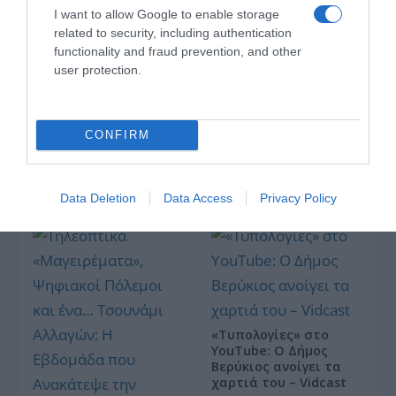
εύκολα το σκόρδο – Το
σώζουν τις βραδινές
I want to allow Google to enable storage
kitchen trick που κάθε
σου λιγούρες
related to security, including authentication
foodie πρέπει να ξέρει
functionality and fraud prevention, and other
user protection.
CONFIRM
Οι «Τυπολογίες» περνούν στην εικόνα, έχοντας
ως πρώτο καλεσμένο στο νέο vidcast τον Παύλο
Μαρινάκη
Data Deletion
Data Access
Privacy Policy
«Τυπολογίες» στο
YouTube: Ο Δήμος
Βερύκιος ανοίγει τα
χαρτιά του – Vidcast