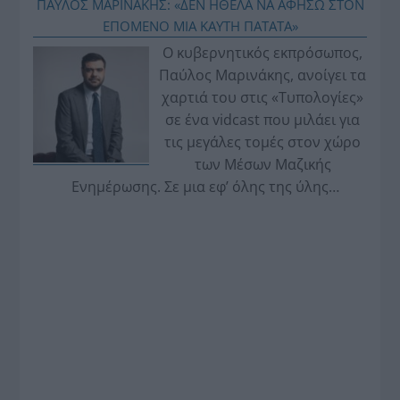
ΠΑΥΛΟΣ ΜΑΡΙΝΑΚΗΣ: «ΔΕΝ ΗΘΕΛΑ ΝΑ ΑΦΗΣΩ ΣΤΟΝ
ΕΠΟΜΕΝΟ ΜΙΑ ΚΑΥΤΗ ΠΑΤΑΤΑ»
Ο κυβερνητικός εκπρόσωπος,
Παύλος Μαρινάκης, ανοίγει τα
χαρτιά του στις «Τυπολογίες»
σε ένα vidcast που μιλάει για
τις μεγάλες τομές στον χώρο
των Μέσων Μαζικής
Ενημέρωσης. Σε μια εφ’ όλης της ύλης
συνέντευξη στον Βασίλη Κουφόπουλο, αναλύει
το χρονοδιάγραμμα για τις περιφερειακές και
ραδιοφωνικές άδειες, το πακέτο στήριξης των 80
εκατομμυρίων ευρώ για τον Τύπο, αλλά και την
πρωτοβουλία για την άρση της ανωνυμίας στο
διαδίκτυο.