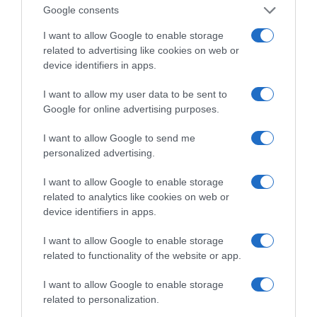
Χωνάκι ή κυπελλάκι; Σε
Αυτός είναι ο λόγος
Google consents
αυτά τα 5
που οι beauty lovers
παγωτατζίδικα της
αντικαθιστούν το
I want to allow Google to enable storage
Αθήνας η απάντηση
μαύρο μολύβι με καφέ
related to advertising like cookies on web or
είναι…και τα δύο!
το καλοκαίρι
device identifiers in apps.
I want to allow my user data to be sent to
Google for online advertising purposes.
Αυτά είναι τα 4 prints στα μαγιό που θα βλέπεις
I want to allow Google to send me
σε κάθε παραλία φέτος!
personalized advertising.
I want to allow Google to enable storage
related to analytics like cookies on web or
device identifiers in apps.
I want to allow Google to enable storage
related to functionality of the website or app.
I want to allow Google to enable storage
Πεινάς και εσύ μετά το
related to personalization.
ξενύχτι; 5 καντίνες
Πώς να ξεφλουδίζεις
στην Αθήνα που