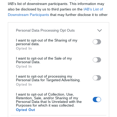
IAB’s list of downstream participants. This information may
also be disclosed by us to third parties on the
IAB’s List of
Κακή εβδομάδα για τις
Κλασικός
Downstream Participants
that may further disclose it to other
ελληνικές ομάδες –
Δεκαπενταύγουστος
Υποχώρηση στη μάχη
third parties.
με ηλιοφάνεια, υψηλές
διεκδίκησης της 10ης
θερμοκρασίες και
Please note that this website/app uses one or more Google
θέσης
Personal Data Processing Opt Outs
ισχυρά μελτέμια την
services and may gather and store information including but
εβδομάδα που έρχεται
not limited to your visit or usage behaviour. You may click to
I want to opt-out of the Sharing of my
personal data.
grant or deny consent to Google and its third-party tags to
Opted In
use your data for below specified purposes in below Google
consent section.
I want to opt-out of the Sale of my
Personal Data.
Μουσικός νανουρίζει λιοντάρια παίζοντας το
Opted In
«November rain» (βίντεο)
I want to opt-out of processing my
Personal Data for Targeted Advertising.
Opted In
I want to opt-out of Collection, Use,
Retention, Sale, and/or Sharing of my
Personal Data that Is Unrelated with the
Purposes for which it was collected.
Opted Out