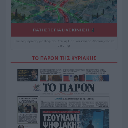
ΠΑΤΗΣΤΕ ΓΙΑ LIVE ΚΙΝΗΣΗ
Live ενημέρωση για Κηφισό, Αττική Οδό και κέντρο Αθήνας από το
paron.gr
ΤΟ ΠΑΡΟΝ ΤΗΣ ΚΥΡΙΑΚΗΣ