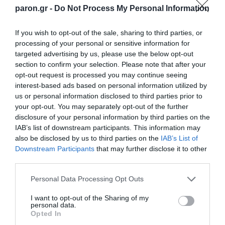
paron.gr -
Do Not Process My Personal Information
If you wish to opt-out of the sale, sharing to third parties, or
processing of your personal or sensitive information for
Πεινάς και εσύ μετά το
targeted advertising by us, please use the below opt-out
ξενύχτι; 5 καντίνες
Πώς να ξεφλουδίζεις
section to confirm your selection. Please note that after your
στην Αθήνα που
εύκολα το σκόρδο – Το
opt-out request is processed you may continue seeing
σώζουν τις βραδινές
kitchen trick που κάθε
σου λιγούρες
interest-based ads based on personal information utilized by
foodie πρέπει να ξέρει
us or personal information disclosed to third parties prior to
your opt-out. You may separately opt-out of the further
disclosure of your personal information by third parties on the
IAB’s list of downstream participants. This information may
also be disclosed by us to third parties on the
IAB’s List of
Downstream Participants
that may further disclose it to other
Οι «Τυπολογίες» περνούν στην εικόνα, έχοντας
third parties.
ως πρώτο καλεσμένο στο νέο vidcast τον Παύλο
Μαρινάκη
Please note that this website/app uses one or more Google
Personal Data Processing Opt Outs
services and may gather and store information including but
not limited to your visit or usage behaviour. You may click to
I want to opt-out of the Sharing of my
personal data.
grant or deny consent to Google and its third-party tags to
Opted In
use your data for below specified purposes in below Google