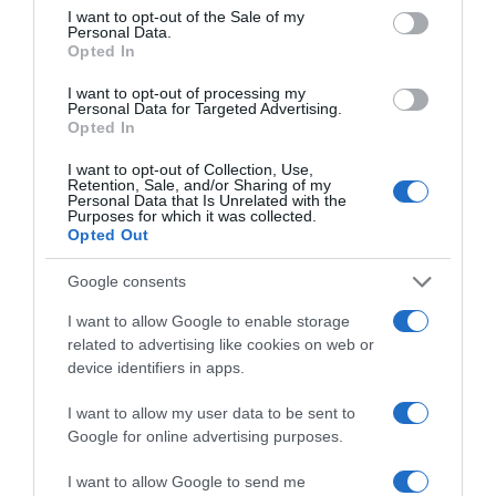
consent section.
I want to opt-out of the Sale of my
Personal Data.
Opted In
«Τυπολογίες» στο
I want to opt-out of processing my
YouTube: Ο Δήμος
Personal Data for Targeted Advertising.
Βερύκιος ανοίγει τα
Opted In
χαρτιά του – Vidcast
I want to opt-out of Collection, Use,
Retention, Sale, and/or Sharing of my
Personal Data that Is Unrelated with the
Purposes for which it was collected.
Τηλεοπτικά
Opted Out
«Μαγειρέματα»,
Ψηφιακοί Πόλεμοι και
Google consents
ένα… Τσουνάμι
Αλλαγών: Η Εβδομάδα
I want to allow Google to enable storage
που Ανακάτεψε την
related to advertising like cookies on web or
Τράπουλα των
device identifiers in apps.
Ελληνικών Media
I want to allow my user data to be sent to
Google for online advertising purposes.
I want to allow Google to send me
ΤΣΟΥΝΑΜΙ ψηφιακής οργής… συμπαρασύρει την