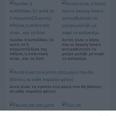
Χωνάκι ή κυπελλάκι; Σε
Αυτός είναι ο λόγος
αυτά τα 5
που οι beauty lovers
παγωτατζίδικα της
αντικαθιστούν το
Αθήνας η απάντηση
μαύρο μολύβι με καφέ
είναι…και τα δύο!
το καλοκαίρι
Αυτά είναι τα 4 prints στα μαγιό που θα βλέπεις
σε κάθε παραλία φέτος!