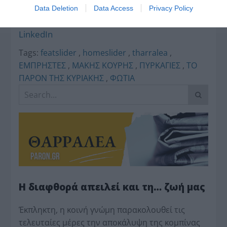
Facebook
Data Deletion
Data Access
Privacy Policy
X
LinkedIn
Tags:
featslider
,
homeslider
,
tharralea
,
ΕΜΠΡΗΣΤΕΣ
,
ΜΑΚΗΣ ΚΟΥΡΗΣ
,
ΠΥΡΚΑΓΙΕΣ
,
ΤΟ
ΠΑΡΟΝ ΤΗΣ ΚΥΡΙΑΚΗΣ
,
ΦΩΤΙΑ
Η διαφθορά απειλεί και τη… ζωή μας
Έκπληκτη, η κοινή γνώμη παρακολουθεί τις
τελευταίες μέρες την αποκάλυψη της κο­μπίνας