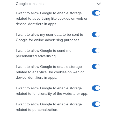
προτάσεις, χωρίς να εμπαίζει τους πολίτες,
Google consents
εργάζεται καθημερινά για να συγκροτήσει ένα
I want to allow Google to enable storage
μεγάλο πολιτικό και κοινωνικό κίνημα, που θα
related to advertising like cookies on web or
device identifiers in apps.
ρίξει την κυβέρνηση Μητσοτάκη.
I want to allow my user data to be sent to
Google for online advertising purposes.
ΤΟ ΠΑΡΟΝ
I want to allow Google to send me
personalized advertising.
ΙΟΣ ΔΥΤΙΚΟΥ ΝΕΙΛΟΥ: ΣΥΝΑΓΕΡΜΟΣ ΑΠΟ
I want to allow Google to enable storage
ΤΟΝ ΙΣΑ ΓΙΑ ΤΗΝ ΑΤΤΙΚΗ
related to analytics like cookies on web or
device identifiers in apps.
ΙΟΣ ΔΥΤΙΚΟΥ ΝΕΙΛΟΥ: ΣΥΝΑΓΕΡΜΟΣ ΑΠΟ
ΤΟΝ ΙΣΑ ΓΙΑ ΤΗΝ ΑΤΤΙΚΗ
I want to allow Google to enable storage
ΙΟΣ ΔΥΤΙΚΟΥ ΝΕΙΛΟΥ: ΣΥΝΑΓΕΡΜΟΣ ΑΠΟ
related to functionality of the website or app.
ΤΟΝ ΙΣΑ ΓΙΑ ΤΗΝ ΑΤΤΙΚΗ
I want to allow Google to enable storage
ΕΛΣΤΑΤ: Δείκτης τιμών καταναλωτή
related to personalization.
(Ιούλιος 2026)