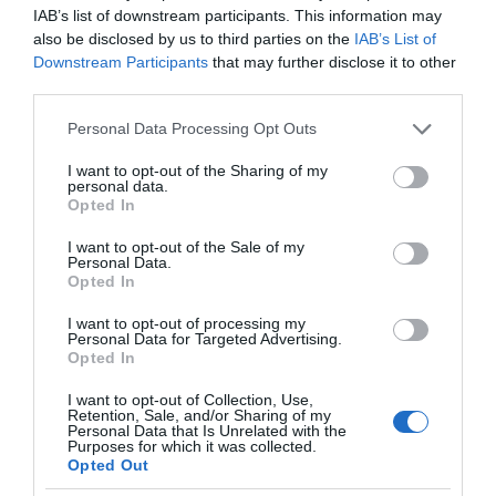
υπολειτουργούν και απαξιώνονται. Πρέπει να
IAB’s list of downstream participants. This information may
also be disclosed by us to third parties on the
IAB’s List of
αναθεωρηθούν τα κριτήρια εισδοχής των
Downstream Participants
that may further disclose it to other
φοιτητών στις εστίες για άμεσα ορατά
third parties.
αποτελέσματα.
Please note that this website/app uses one or more Google
Personal Data Processing Opt Outs
services and may gather and store information including but
not limited to your visit or usage behaviour. You may click to
I want to opt-out of the Sharing of my
personal data.
grant or deny consent to Google and its third-party tags to
Opted In
use your data for below specified purposes in below Google
consent section.
I want to opt-out of the Sale of my
Personal Data.
Opted In
I want to opt-out of processing my
Personal Data for Targeted Advertising.
Opted In
I want to opt-out of Collection, Use,
Retention, Sale, and/or Sharing of my
Personal Data that Is Unrelated with the
Purposes for which it was collected.
Opted Out
Η Νέα Αριστερά, με συγκεκριμένες και σαφείς