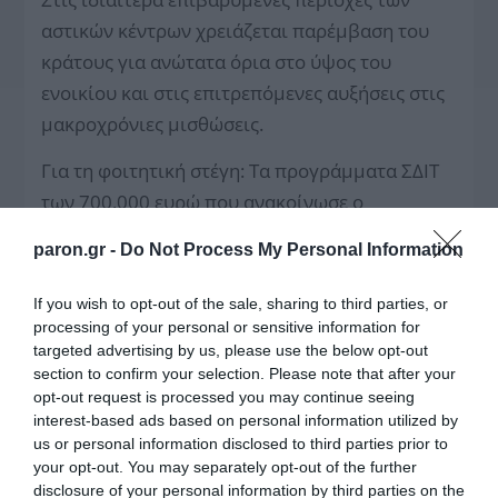
αστικών κέντρων χρειάζεται παρέμβαση του
κράτους για ανώτατα όρια στο ύψος του
ενοικίου και στις επιτρεπόμενες αυξήσεις στις
μακροχρόνιες μισθώσεις.
Για τη φοιτητική στέγη: Τα προγράμματα ΣΔΙΤ
των 700.000 ευρώ που ανακοίνωσε ο
πρωθυπουργός στη ΔΕΘ του 2022 ακόμη
paron.gr -
Do Not Process My Personal Information
μένουν στα χαρτιά. Για την πρώτη, εγκεκριμένη
το 2019, Εστία της Κρήτης δεν έχει ακόμη
If you wish to opt-out of the sale, sharing to third parties, or
υπογραφεί η σύμβαση. Παράλληλα, τα αυστηρά
processing of your personal or sensitive information for
targeted advertising by us, please use the below opt-out
και παρωχημένα κριτήρια εισδοχής
section to confirm your selection. Please note that after your
αποκλείουν μεγάλο αριθμό ενδιαφερόμενων
opt-out request is processed you may continue seeing
φοιτητών από τις υφιστάμενες φοιτητικές
interest-based ads based on personal information utilized by
us or personal information disclosed to third parties prior to
εστίες. Έτσι, και οι φοιτητές δεν μπορούν να
your opt-out. You may separately opt-out of the further
στεγασθούν οικονομικά και οι εστίες
disclosure of your personal information by third parties on the