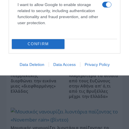
I want to allow Google to enable storage
ΕΛΣΤΑΤ: Δείκτης τιμών καταναλωτή
related to security, including authentication
(Ιούλιος 2026)
functionality and fraud prevention, and other
user protection.
CONFIRM
Data Deletion
Data Access
Privacy Policy
Το… Δικαίωμα στη
Σάκης Αρναούτογλου
Σιωπή…: Ο
προς Κομισιόν:
Πιερρακάκης
«Ακριβότερα τα διόδια
διορθώνει την εικόνα
από τους Ευζώνους
μιας «διεφθαρμένης»
στην Αθήνα απ’ ό,τι
Ελλάδας
από τις Βρυξέλλες
μέχρι την Ελλάδα»
Μουσικός νανουρίζει λιοντάρια παίζοντας το