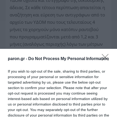
ΥΔΟΜ σχέδια και το έγγραφο της οικοδομικής
άδειας. Σε κάθε τέτοια περίπτωση απαιτείται η
αναζήτηση και εύρεση των αντιγράφων από το
αρχείο των ΥΔΟΜ που τους τελευταίους 4
μήνες τα χορηγούν μόνο κατόπιν ραντεβού
που προγραμματίζονται μετά από 1,2 και 3
μήνες (αναλόγως περιοχής) λόγω των μέτρων
που εφαρμόζονται έναντι της πανδημίας, ενώ
νωρίτερα, επί 2μηνο, οι ΥΔΟΜ δεν δέχονταν
paron.gr -
Do Not Process My Personal Information
κανέναν επισκέπτη. Ήδη το ΤΕΕ διαθέτει
If you wish to opt-out of the sale, sharing to third parties, or
παραδείγματα που ενώ ζητήθηκαν από τις
processing of your personal or sensitive information for
αρμόδιες ΥΔΟΜ σχέδια κλπ για εμπρόθεσμη
targeted advertising by us, please use the below opt-out
δήλωση αυθαιρέτου, οι ΥΔΟΜ
section to confirm your selection. Please note that after your
opt-out request is processed you may continue seeing
προγραμματίζουν ραντεβού για τον Οκτώβρη,
interest-based ads based on personal information utilized by
μετά το πέρας της προθεσμίας. Δηλαδή ακόμη
us or personal information disclosed to third parties prior to
και σε περιπτώσεις που οι ιδιοκτήτες και οι
your opt-out. You may separately opt-out of the further
disclosure of your personal information by third parties on the