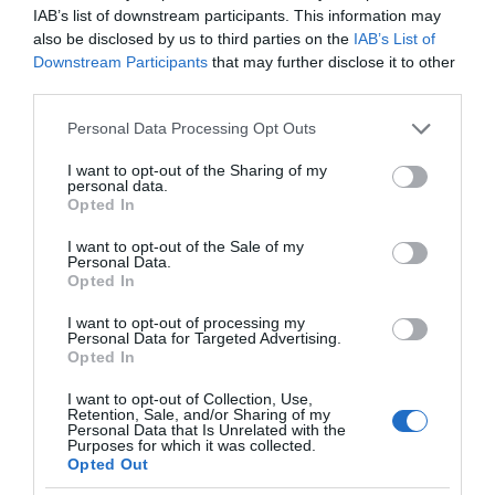
μηχανικοί έκαναν εγκαίρως κάθε κίνηση για να
IAB’s list of downstream participants. This information may
συμμορφωθούν με το νόμο, οι ΥΔΟΜ δεν
also be disclosed by us to third parties on the
IAB’s List of
μπορούσαν να ανταποκριθούν, με ευθύνη της
Downstream Participants
that may further disclose it to other
third parties.
Πολιτείας, λόγω των ειδικών μέτρων
αντιμετώπισης της πανδημίας.
Please note that this website/app uses one or more Google
Personal Data Processing Opt Outs
services and may gather and store information including but
· Η διαδικασία αναμόρφωσης των δασικών
not limited to your visit or usage behaviour. You may click to
I want to opt-out of the Sharing of my
personal data.
grant or deny consent to Google and its third-party tags to
χαρτών, μέσω της συλλογής διοικητικών
Opted In
use your data for below specified purposes in below Google
πράξεων της περίπτωσης ζ’ της παραγράφου 6
consent section.
I want to opt-out of the Sale of my
και της παραγράφου 7 του άρθρου 3 του Ν.
Personal Data.
Opted In
998/1979 (Α’ 289), σε εφαρμογή του άρθρου 6
της Υ.Α. 64663/2956/03.07.2020 Β’ 2773 και
I want to opt-out of processing my
Personal Data for Targeted Advertising.
της παραγράφου 10 του άρθρου 48 του ν.
Opted In
4685/2020 (Α’ 92), η οποία συνεχίζεται, δεν έχει
I want to opt-out of Collection, Use,
Retention, Sale, and/or Sharing of my
οριστικοποιήσει τον δασικό χαρακτήρα
Personal Data that Is Unrelated with the
Purposes for which it was collected.
δεκάδων χιλιάδων ακινήτων, άρα στερεί και
Opted Out
την δυνατότητα ένταξης τους στον Ν.