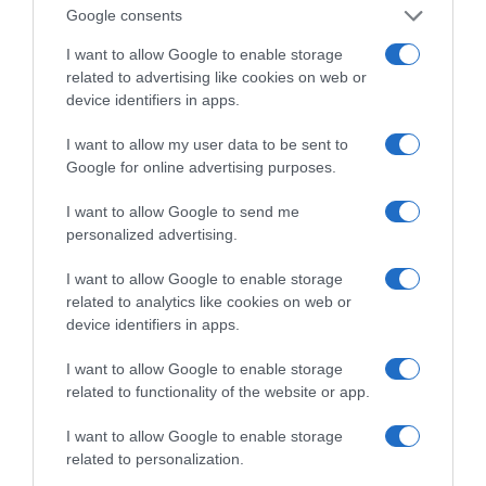
4495/2017. Τα ακίνητα που τυχόν αλλάξει ο
Google consents
χαρακτηρισμός τους ή δικαιωθούν οι πολίτες
I want to allow Google to enable storage
στις αντιρρήσεις που καταθέτουν, δεν θα
related to advertising like cookies on web or
device identifiers in apps.
μπορούν να δηλώσουν αυθαίρετο μετά το
πέρας της προθεσμίας του νόμου 4495, καθώς
I want to allow my user data to be sent to
δήλωση αυθαιρέτου σε δασική έκταση, όπως
Google for online advertising purposes.
είναι χαρακτηρισμένη κάθε τέτοια περίπτωση,
I want to allow Google to send me
απαγορεύεται.
personalized advertising.
Κλείνοντας, το ΤΕΕ πρέπει να σημειώσει ότι οι
I want to allow Google to enable storage
δηλώσεις του Υφυπουργού κ. Δ. Οικονόμου,
related to analytics like cookies on web or
device identifiers in apps.
παρά την επαγγελματική του ιδιότητα, περί της
«ευκολίας» της διαδικασίας, όπου
I want to allow Google to enable storage
related to functionality of the website or app.
υπογράμμισε ότι η υπαγωγή στο ηλεκτρονικό
σύστημα «είναι μια απλή διαδικασία που δεν
I want to allow Google to enable storage
κρατάει περισσότερα από 2 λεπτά», απαξιώνει
related to personalization.