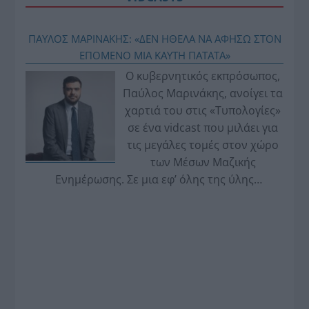
ΠΑΥΛΟΣ ΜΑΡΙΝΑΚΗΣ: «ΔΕΝ ΗΘΕΛΑ ΝΑ ΑΦΗΣΩ ΣΤΟΝ
ΕΠΟΜΕΝΟ ΜΙΑ ΚΑΥΤΗ ΠΑΤΑΤΑ»
Ο κυβερνητικός εκπρόσωπος,
Παύλος Μαρινάκης, ανοίγει τα
χαρτιά του στις «Τυπολογίες»
σε ένα vidcast που μιλάει για
τις μεγάλες τομές στον χώρο
των Μέσων Μαζικής
Ενημέρωσης. Σε μια εφ’ όλης της ύλης
συνέντευξη στον Βασίλη Κουφόπουλο, αναλύει
το χρονοδιάγραμμα για τις περιφερειακές και
ραδιοφωνικές άδειες, το πακέτο στήριξης των 80
εκατομμυρίων ευρώ για τον Τύπο, αλλά και την
πρωτοβουλία για την άρση της ανωνυμίας στο
διαδίκτυο.