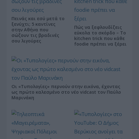
Πεινάς και εσύ μετά το
ξενύχτι; 5 καντίνες
Πώς να ξεφλουδίζεις
στην Αθήνα που
εύκολα το σκόρδο – Το
σώζουν τις βραδινές
kitchen trick που κάθε
σου λιγούρες
foodie πρέπει να ξέρει
Οι «Τυπολογίες» περνούν στην εικόνα, έχοντας
ως πρώτο καλεσμένο στο νέο vidcast τον Παύλο
Μαρινάκη