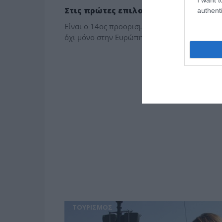
Στις πρώτες επιλογές του τουρίστα η
authenti
Είναι ο 14ος προορισμός παγκοσμίως «Η Ελλ
όχι μόνο στην Ευρώπη αλλά και παγκοσμίως»,
ΤΟΥΡΙΣΜΟΣ