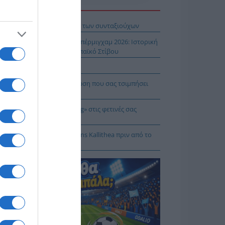
Η ΕΙΔΗΣΕΩΝ
βληματίζει το κύμα φυγής των συνταξιούχων
ίστροφη μέτρηση για το Μπέρμιγχαμ 2026: Ιστορική
ηνική παρουσία στο Ευρωπαϊκό Στίβου
αυτιλία εκπέμπει «SOS»
πρέπει να κάνετε σε περίπτωση που σας τσιμπήσει
β μέδουσα
 να κάνετε «smart spending» στις φετινές σας
ακοπές
: Πρόβα τζενεράλε με Athens Kallithea πριν από το
per Cup