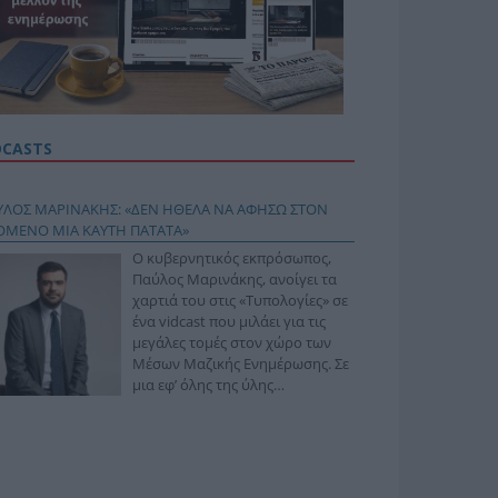
DCASTS
ΥΛΟΣ ΜΑΡΙΝΑΚΗΣ: «ΔΕΝ ΗΘΕΛΑ ΝΑ ΑΦΗΣΩ ΣΤΟΝ
ΟΜΕΝΟ ΜΙΑ ΚΑΥΤΗ ΠΑΤΑΤΑ»
Ο κυβερνητικός εκπρόσωπος,
Παύλος Μαρινάκης, ανοίγει τα
χαρτιά του στις «Τυπολογίες» σε
ένα vidcast που μιλάει για τις
μεγάλες τομές στον χώρο των
Μέσων Μαζικής Ενημέρωσης. Σε
μια εφ’ όλης της ύλης
συνέντευξη στον Βασίλη
φόπουλο, αναλύει το χρονοδιάγραμμα για τις
ιφερειακές και ραδιοφωνικές άδειες, το πακέτο
ριξης των 80 εκατομμυρίων ευρώ για τον Τύπο, αλλά
 την πρωτοβουλία για την άρση της ανωνυμίας στο