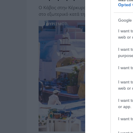
Opted 
Ο Κάβος στην Κέρκυρα είναι ο φθηνότερος π
στο εξωτερικό κατά την περίοδο των σχολικ
Google 
ΤΟΥΡΙΣΜΟΣ
I want t
web or d
I want t
purpose
I want 
I want t
web or d
I want t
or app.
I want t
I want t