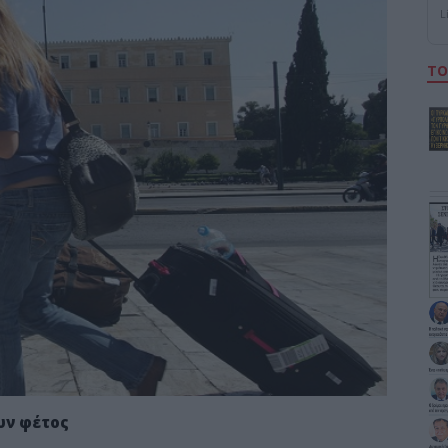
L
ΤΟ
υν φέτος