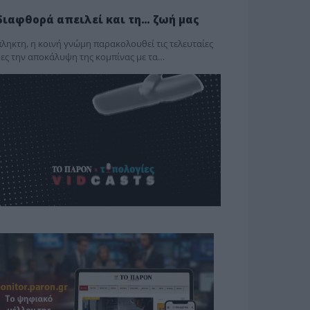
διαφθορά απειλεί και τη… ζωή μας
ληκτη, η κοινή γνώμη παρακολουθεί τις τελευταίες
ες την αποκάλυψη της κο­μπίνας με τα…