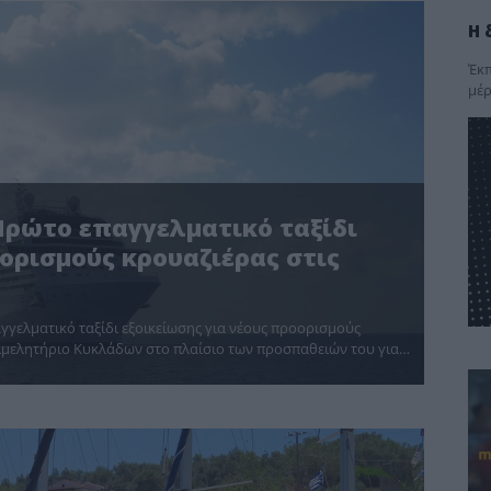
Η 
Έκπ
μέρ
Πρώτο επαγγελματικό ταξίδι
ορισμούς κρουαζιέρας στις
γγελματικό ταξίδι εξοικείωσης για νέους προορισμούς
πιμελητήριο Κυκλάδων στο πλαίσιο των προσπαθειών του για…