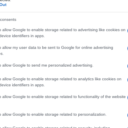
ΡΟ
Out
ροορισμός σε πακέτα διακοπών για τους Βρετανούς
ών διακοπών, σύμφωνα με την […]
Προ
consents
Αντ
ελλ
o allow Google to enable storage related to advertising like cookies on
evice identifiers in apps.
Η Ν
Τι 
o allow my user data to be sent to Google for online advertising
μω
s.
Πώς
to allow Google to send me personalized advertising.
δι
ΑΕΚ
o allow Google to enable storage related to analytics like cookies on
Su
evice identifiers in apps.
o allow Google to enable storage related to functionality of the website
o allow Google to enable storage related to personalization.
o allow Google to enable storage related to security, including