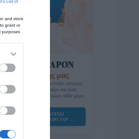
B’s List of
er and store
to grant or
ed purposes
της Ζωής μας
Οι άνθρωποι, οι αυθεντικές ιστορίες,
το ελληνικό καλοκαίρι και ένας
πολιτισμός που μας ενώνει κάθε μέρα.
ΌΣΑ ΧΡΕΙΆΖΕΣΑΙ
ΓΙΑ ΤΟ ΚΑΛΟΚΑΊΡΙ ΣΟΥ →