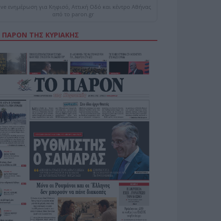
ive ενημέρωση για Κηφισό, Αττική Οδό και κέντρο Αθήνας
από το paron.gr
 ΠΑΡΟΝ ΤΗΣ ΚΥΡΙΑΚΗΣ