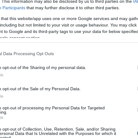
. This information may also be disclosed by us to third parties on the
IA
Participants
that may further disclose it to other third parties.
 that this website/app uses one or more Google services and may gath
ρώτη η Ελλάδα στην ικανοποίηση των πελατών Μπορεί
including but not limited to your visit or usage behaviour. You may click 
ως τα αντίβαρα αποδίδουν και… διορθώνουν την […]
 to Google and its third-party tags to use your data for below specifi
ogle consent section.
l Data Processing Opt Outs
o opt-out of the Sharing of my personal data.
In
o opt-out of the Sale of my Personal Data.
In
to opt-out of processing my Personal Data for Targeted
ing.
In
o opt-out of Collection, Use, Retention, Sale, and/or Sharing
ersonal Data that Is Unrelated with the Purposes for which it
γανωμένων διακοπών για τους Βρετανούς
lected.