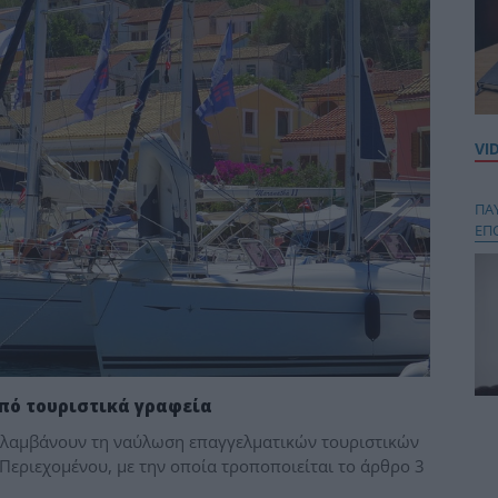
VI
ΠΑ
ΕΠ
ό τουριστικά γραφεία
Κου
ναλαμβάνουν τη ναύλωση επαγγελματικών τουριστικών
περ
Περιεχομένου, με την οποία τροποποιείται το άρθρο 3
στή
και