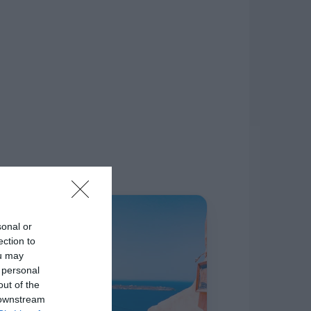
δίκτυο.
Η ΣΤΗΛΗ ΜΑΣ
sonal or
ection to
ou may
 personal
out of the
 downstream