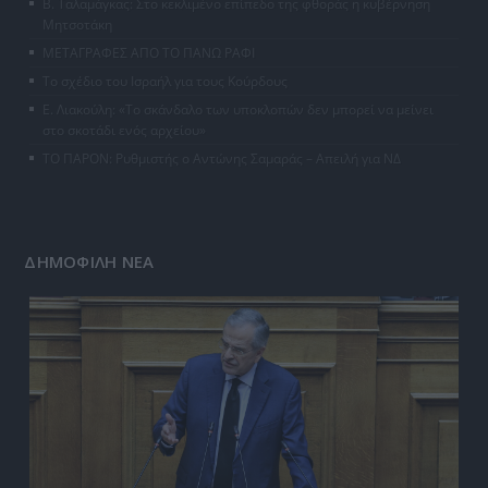
Β. Ταλαμάγκας: Στο κεκλιμένο επίπεδο της φθοράς η κυβέρνηση
Μητσοτάκη
ΜΕΤΑΓΡΑΦΕΣ ΑΠΟ ΤΟ ΠΑΝΩ ΡΑΦΙ
Το σχέδιο του Ισραήλ για τους Κούρδους
Ε. Λιακούλη: «Το σκάνδαλο των υποκλοπών δεν μπορεί να μείνει
στο σκοτάδι ενός αρχείου»
ΤΟ ΠΑΡΟΝ: Ρυθμιστής ο Αντώνης Σαμαράς – Απειλή για ΝΔ
ΔΗΜΟΦΙΛΗ ΝΕΑ