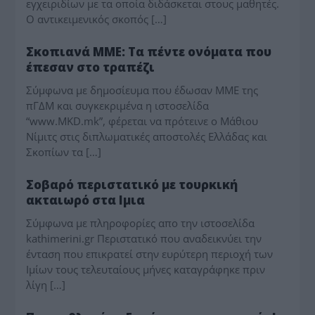
εγχειριδίων με τα οποία διδάσκεται στους μαθητές.
Ο αντικειμενικός σκοπός […]
ΤΟ ΘΕΜΑ
Σκοπιανά ΜΜΕ: Τα πέντε ονόματα που
έπεσαν στο τραπέζι
Σύμφωνα με δημοσίευμα που έδωσαν ΜΜΕ της
πΓΔΜ και συγκεκριμένα η ιστοσελίδα
“www.MKD.mk”, φέρεται να πρότεινε ο Μάθιου
Νίμιτς στις διπλωματικές αποστολές Ελλάδας και
Σκοπίων τα […]
ΤΟ ΘΕΜΑ
Σοβαρό περιστατικό με τουρκική
ακταιωρό στα Ιμια
Σύμφωνα με πληροφορίες απο την ιστοσελίδα
kathimerini.gr Περιστατικό που αναδεικνύει την
ένταση που επικρατεί στην ευρύτερη περιοχή των
Ιμίων τους τελευταίους μήνες καταγράφηκε πριν
λίγη […]
ΤΟ ΘΕΜΑ