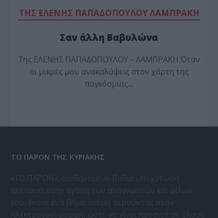
TΗΣ ΕΛΕΝΗΣ ΠΑΠΑΔΟΠΟΥΛΟΥ ΛΑΜΠΡΑΚΗ
Σαν άλλη Βαβυλώνα
Της ΕΛΕΝΗΣ ΠΑΠΑΔΟΠΟΥΛΟΥ – ΛΑΜΠΡΑΚΗ Όταν
οι μικρές μου ανακαλύψεις στον χάρτη της
παγκόσμιας…
ΤΟ ΠΑΡΟΝ ΤΗΣ ΚΥΡΙΑΚΗΣ
«ΤΟ ΠΑΡΟΝ», αισθανόμενο βαθιά υποχρέωση
απέναντι στην αγάπη των αναγνωστών και φίλων
του, έκανε ένα βήμα ακόμη περνώντας στην
ηλεκτρονική μορφή, ώστε να γίνει προσιτό σε όλους