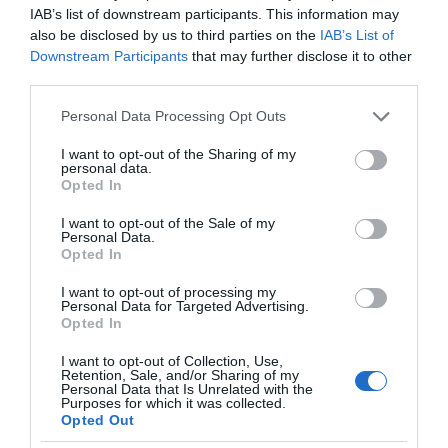
IAB’s list of downstream participants. This information may
also be disclosed by us to third parties on the
IAB’s List of
Downstream Participants
that may further disclose it to other
third parties.
ΠΑΤΗΣΤΕ ΓΙΑ LIVE ΚΙΝΗΣΗ
Please note that this website/app uses one or more Google
Personal Data Processing Opt Outs
Live ενημέρωση για Κηφισό, Αττική Οδό και κέντρο Αθήνας από το
services and may gather and store information including but
paron.gr
not limited to your visit or usage behaviour. You may click to
I want to opt-out of the Sharing of my
personal data.
grant or deny consent to Google and its third-party tags to
ΤΟ ΠΑΡΟΝ ΤΗΣ ΚΥΡΙΑΚΗΣ
Opted In
use your data for below specified purposes in below Google
consent section.
I want to opt-out of the Sale of my
Personal Data.
Opted In
I want to opt-out of processing my
Personal Data for Targeted Advertising.
Opted In
I want to opt-out of Collection, Use,
Retention, Sale, and/or Sharing of my
Personal Data that Is Unrelated with the
Purposes for which it was collected.
Opted Out