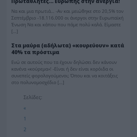
Πρωταθλητές… Ευρώπης στην ανεργία!
Να και μια πρωτιά… -Αν και μειώθηκε στο 20,5% τον
Σεπτέμβριο -18.116.000 οι άνεργοι στην Ευρωπαϊκή
Ένωση Να και κάπου που πάμε πολύ καλά. Είμαστε
[…]
ΤΟ ΘΕΜΑ
Στα μαύρα (αδήλωτα) «κουρεύουν» κατά
40% τα πρόστιμα
Eνώ σε αυτούς που τα έχουν δηλώσει δεν κάνουν
κανένα «κούρεμα»! -Είναι ή δεν είναι κορόιδα οι
συνεπείς φορολογούμενοι; Όπου και να κοιτάξεις
στο πολυνομοσχέδιο […]
Σελίδες:
«
1
2