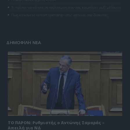
Τι πρέπει να κάνετε σε περίπτωση που σας τσιμπήσει μωβ μέδουσα
Πώς να κάνετε «smart spending» στις φετινές σας διακοπές
ΔΗΜΟΦΙΛΗ ΝΕΑ
ΤΟ ΠΑΡΟΝ: Ρυθμιστής ο Αντώνης Σαμαράς –
Απειλή για ΝΔ