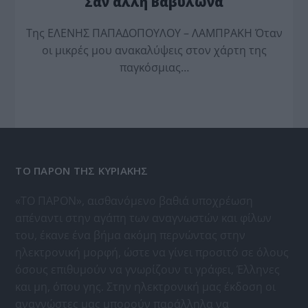
Σαν άλλη Βαβυλώνα
Της ΕΛΕΝΗΣ ΠΑΠΑΔΟΠΟΥΛΟΥ – ΛΑΜΠΡΑΚΗ Όταν
οι μικρές μου ανακαλύψεις στον χάρτη της
παγκόσμιας…
ΤΟ ΠΑΡΟΝ ΤΗΣ ΚΥΡΙΑΚΗΣ
«ΤΟ ΠΑΡΟΝ», αισθανόμενο βαθιά υποχρέωση
απέναντι στην αγάπη των αναγνωστών και φίλων
του, έκανε ένα βήμα ακόμη περνώντας στην
ηλεκτρονική μορφή, ώστε να γίνει προσιτό σε όλους
όσους επιθυμούν να γνωρίζουν τι γράφει, Έλληνες
και μη, όπου γης. Στην ηλεκτρονική μας έκδοση οι
αναγνώστες μας μπορούν παράλληλα να