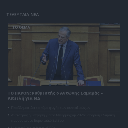
ΤΕΛΕΥΤΑΙΑ ΝΕΑ
ΤΟ ΘΕΜΑ
ΤΟ ΠΑΡΟΝ: Ρυθμιστής ο Αντώνης Σαμαράς –
Απειλή για ΝΔ
Προβληματίζει το κύμα φυγής των συνταξιούχων
Αντίστροφη μέτρηση για το Μπέρμιγχαμ 2026: Ιστορική ελληνική
παρουσία στο Ευρωπαϊκό Στίβου
Η Ναυτιλία εκπέμπει «SOS»