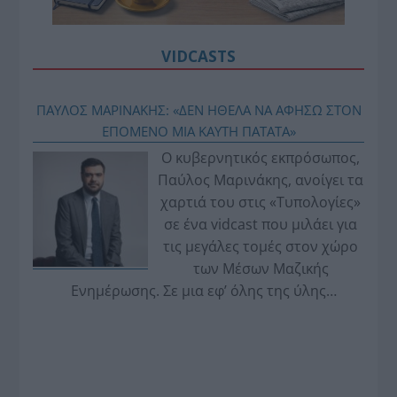
VIDCASTS
ΠΑΥΛΟΣ ΜΑΡΙΝΑΚΗΣ: «ΔΕΝ ΗΘΕΛΑ ΝΑ ΑΦΗΣΩ ΣΤΟΝ
ΕΠΟΜΕΝΟ ΜΙΑ ΚΑΥΤΗ ΠΑΤΑΤΑ»
Ο κυβερνητικός εκπρόσωπος,
Παύλος Μαρινάκης, ανοίγει τα
χαρτιά του στις «Τυπολογίες»
σε ένα vidcast που μιλάει για
τις μεγάλες τομές στον χώρο
των Μέσων Μαζικής
Ενημέρωσης. Σε μια εφ’ όλης της ύλης
συνέντευξη στον Βασίλη Κουφόπουλο, αναλύει
το χρονοδιάγραμμα για τις περιφερειακές και
ραδιοφωνικές άδειες, το πακέτο στήριξης των 80
εκατομμυρίων ευρώ για τον Τύπο, αλλά και την