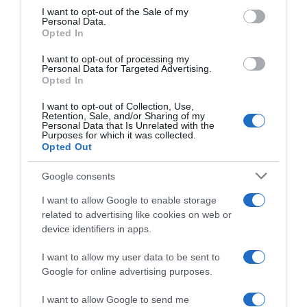
consent section.
ΔΙΑΒΑΣΤΕ ΚΑΙ ΤΑ ΠΑΡΑΚΑΤΩ
I want to opt-out of the Sale of my
Personal Data.
Opted In
Ο καιρός των επομένων ημερών: Κανονικός
I want to opt-out of processing my
Αύγουστος με δυνατούς βοριάδες και σταδιακή
Personal Data for Targeted Advertising.
άνοδο της θερμοκρασίας
Opted In
Ορθόδοξοι υπάρχουν και στα Βαλκάνια, κύριοι του
I want to opt-out of Collection, Use,
Retention, Sale, and/or Sharing of my
ΥΠΕΞ!
Personal Data that Is Unrelated with the
Purposes for which it was collected.
Το σχέδιο του Ισραήλ για τους Κούρδους
Opted Out
Το φαρμακείο των διακοπών: Ο πλήρης οδηγός για
Google consents
ασφαλείς εξορμήσεις και τα απαραίτητα Πρώτων
I want to allow Google to enable storage
Βοηθειών
related to advertising like cookies on web or
Προβληματισμός για την εξωτερική πολιτική
device identifiers in apps.
ΤΟ ΠΑΡΟΝ: Ρυθμιστής ο Αντώνης Σαμαράς – Απειλή
I want to allow my user data to be sent to
για ΝΔ
Google for online advertising purposes.
ΤΟ ΒΙΒΛΙΟ ΣΤΟ “Π”
I want to allow Google to send me