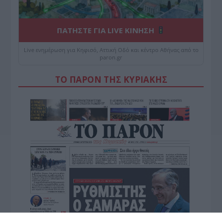
ΠΑΤΗΣΤΕ ΓΙΑ LIVE ΚΙΝΗΣΗ
Live ενημέρωση για Κηφισό, Αττική Οδό και κέντρο Αθήνας από το
paron.gr
ΤΟ ΠΑΡΟΝ ΤΗΣ ΚΥΡΙΑΚΗΣ