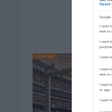
Opted 
Google 
I want t
web or d
I want t
purpose
ΑΘΛΗΤΙΚΑ
I want 
I want t
web or d
I want t
or app.
I want t
I want t