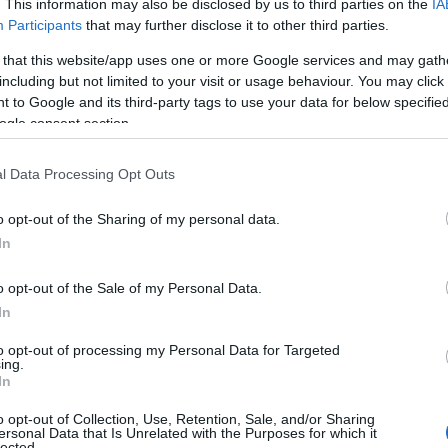
. This information may also be disclosed by us to third parties on the
IA
Participants
that may further disclose it to other third parties.
 that this website/app uses one or more Google services and may gath
including but not limited to your visit or usage behaviour. You may click 
 to Google and its third-party tags to use your data for below specifi
ogle consent section.
l Data Processing Opt Outs
o opt-out of the Sharing of my personal data.
In
το Αγγλία – Γαλλία και η κίνηση-ματ των
o opt-out of the Sale of my Personal Data.
υ Μαϊάμι, καθώς η Αγγλία και η Γαλλία διασταυρώνουν
In
λ 2026. Πρόκειται…
to opt-out of processing my Personal Data for Targeted
ing.
In
o opt-out of Collection, Use, Retention, Sale, and/or Sharing
ersonal Data that Is Unrelated with the Purposes for which it
lected.