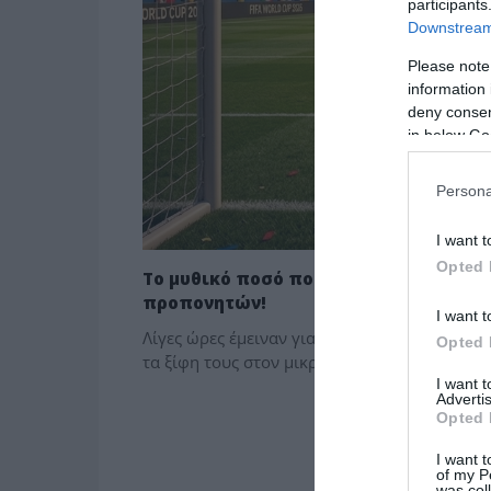
participants
Downstream 
Please note
information 
deny consent
in below Go
Persona
I want t
Opted 
Το μυθικό ποσό που παίζεται απόψε σ
προπονητών!
I want t
Λίγες ώρες έμειναν για τη μεγάλη «μάχη» το
Opted 
τα ξίφη τους στον μικρό τελικό του Μουντιά
I want 
Advertis
Opted 
I want t
of my P
was col