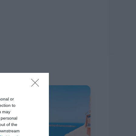
δίκτυο.
Η ΣΤΗΛΗ ΜΑΣ
sonal or
ection to
ou may
 personal
out of the
 downstream