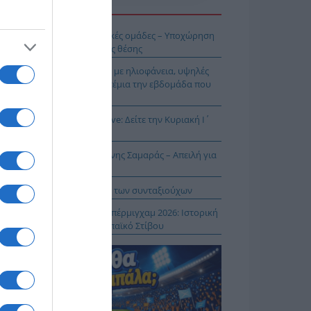
Η ΕΙΔΗΣΕΩΝ
ή εβδομάδα για τις ελληνικές ομάδες – Υποχώρηση
 μάχη διεκδίκησης της 10ης θέσης
σικός Δεκαπενταύγουστος με ηλιοφάνεια, υψηλές
μοκρασίες και ισχυρά μελτέμια την εβδομάδα που
εται
ρος και Θεία Λειτουργία live: Δείτε την Κυριακή Ι΄
τθαίου
ΠΑΡΟΝ: Ρυθμιστής ο Αντώνης Σαμαράς – Απειλή για
βληματίζει το κύμα φυγής των συνταξιούχων
ίστροφη μέτρηση για το Μπέρμιγχαμ 2026: Ιστορική
ηνική παρουσία στο Ευρωπαϊκό Στίβου