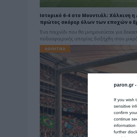
Ιστορικό 6-4 στο Μουντιάλ: Χάλκινη η
πρώτος σκόρερ όλων των εποχών ο Ε
Ένα παιχνίδι που θα μνημονεύεται για δεκαετ
ποδοσφαιρικής ιστορίας διεξήχθη στον μικρό
ΑΘΛΗΤΙΚΑ
paron.gr 
If you wish 
sensitive in
confirm you
continue se
information 
further disc