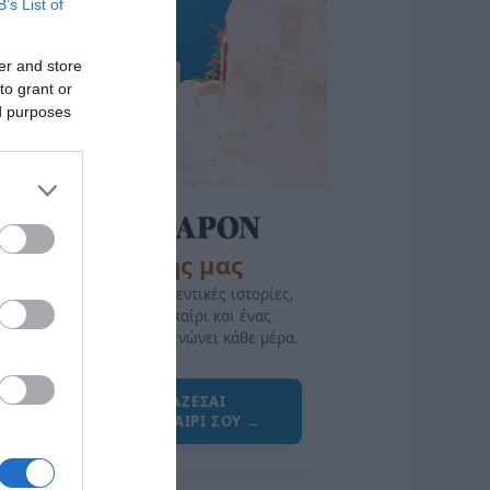
B’s List of
er and store
to grant or
ed purposes
της Ζωής μας
Οι άνθρωποι, οι αυθεντικές ιστορίες,
το ελληνικό καλοκαίρι και ένας
πολιτισμός που μας ενώνει κάθε μέρα.
ΌΣΑ ΧΡΕΙΆΖΕΣΑΙ
ΓΙΑ ΤΟ ΚΑΛΟΚΑΊΡΙ ΣΟΥ →