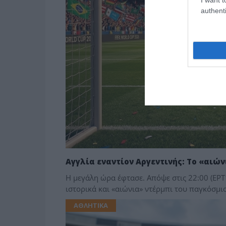
authenti
Αγγλία εναντίον Αργεντινής: Το «αιών
Η μεγάλη ώρα έφτασε. Απόψε στις 22:00 (ΕΡΤ
ιστορικά και «αιώνια» ντέρμπι του παγκόσμ
ΑΘΛΗΤΙΚΑ