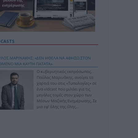
DCASTS
ΥΛΟΣ ΜΑΡΙΝΑΚΗΣ: «ΔΕΝ ΗΘΕΛΑ ΝΑ ΑΦΗΣΩ ΣΤΟΝ
ΟΜΕΝΟ ΜΙΑ ΚΑΥΤΗ ΠΑΤΑΤΑ»
Ο κυβερνητικός εκπρόσωπος,
Παύλος Μαρινάκης, ανοίγει τα
χαρτιά του στις «Τυπολογίες» σε
ένα vidcast που μιλάει για τις
μεγάλες τομές στον χώρο των
Μέσων Μαζικής Ενημέρωσης. Σε
μια εφ’ όλης της ύλης
συνέντευξη στον Βασίλη
φόπουλο, αναλύει το χρονοδιάγραμμα για τις
ιφερειακές και ραδιοφωνικές άδειες, το πακέτο
ριξης των 80 εκατομμυρίων ευρώ για τον Τύπο, αλλά
 την πρωτοβουλία για την άρση της ανωνυμίας στο