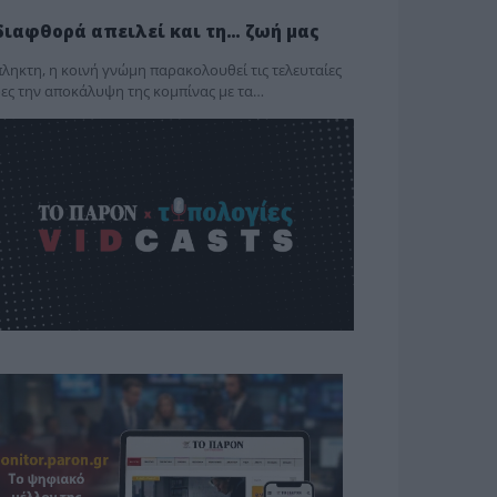
διαφθορά απειλεί και τη… ζωή μας
ληκτη, η κοινή γνώμη παρακολουθεί τις τελευταίες
ες την αποκάλυψη της κο­μπίνας με τα…