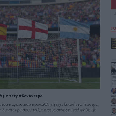
L
ΤΟ
ά με τετράδα-όνειρο
νέου παγκόσμιου πρωταθλητή έχει ξεκινήσει. Τέσσερις
α διασταυρώσουν τα ξίφη τους στους ημιτελικούς, με