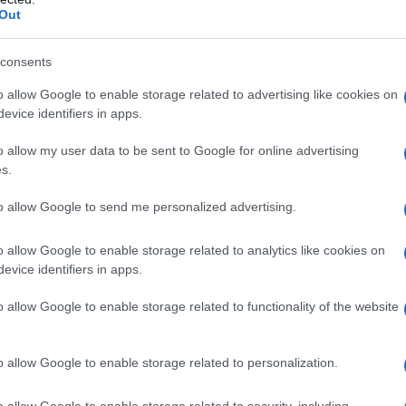
ΡΟ
Out
Κακ
consents
στη
Κλα
o allow Google to enable storage related to advertising like cookies on
θερ
evice identifiers in apps.
έρχ
o allow my user data to be sent to Google for online advertising
Όρθ
s.
Μα
ΤΟ 
to allow Google to send me personalized advertising.
ΝΔ
Προ
o allow Google to enable storage related to analytics like cookies on
evice identifiers in apps.
Αντ
ελλ
o allow Google to enable storage related to functionality of the website
o allow Google to enable storage related to personalization.
o allow Google to enable storage related to security, including