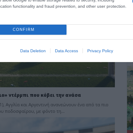
cation functionality and fraud prevention, and other user protection.
CONFIRM
ΔΕ
Data Deletion
Data Access
Privacy Policy
ιο» ντέρμπι που κόβει την ανάσα
1), Αγγλία και Αργεντινή ανανεώνουν ένα από τα πιο
ιου ποδοσφαίρου, με φόντο τη…