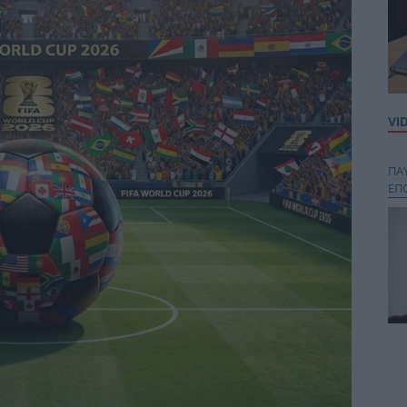
VI
ΠΑ
ΕΠ
Κου
περ
στή
και