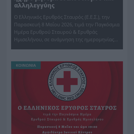
αλληλεγγύης
Ο Ελληνικός Ερυθρός Σταυρός (Ε.Ε.Σ.), την
Παρασκευή 8 Μαΐου 2026, τιμά την Παγκόσμια
Ημέρα Ερυθρού Σταυρού & Ερυθράς
Ημισελήνου, σε ανάμνηση της ημερομηνίας…
ΚΟΙΝΩΝΙΑ