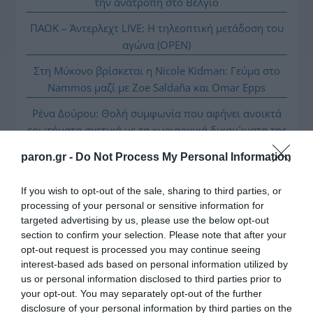
την ανατροπή στο Βέλγιο
ΠΑΟΚ – Άντερλεχτ LIVE: Η τηλεοπτική μετάδοση του
αγώνα (OPEN)
Στη Μύκονο βρίσκεται η Nicole Kidman: Γεύμα στο
Nammos μαζί με Zoe Saldaña και Omar Epps
Ρένα Δούρου: Θολή συμφωνία που αφήνει ανοικτά
ερωτήματα σχετικά με τα κυριαρχικά δικαιώματα της
Ελλάδας έναντι της τουρκικής επιθετικότητας
paron.gr -
Do Not Process My Personal Information
Ο Μιλάν Βιτάλις στην ΑΕΚ μέχρι το 2030! Ο νέος
ηγέτης;
If you wish to opt-out of the sale, sharing to third parties, or
processing of your personal or sensitive information for
targeted advertising by us, please use the below opt-out
section to confirm your selection. Please note that after your
opt-out request is processed you may continue seeing
interest-based ads based on personal information utilized by
us or personal information disclosed to third parties prior to
your opt-out. You may separately opt-out of the further
disclosure of your personal information by third parties on the