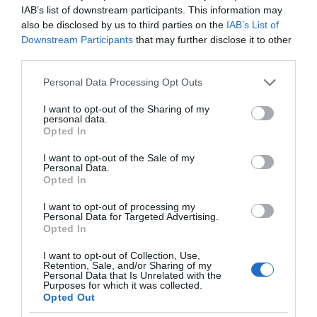
IAB’s list of downstream participants. This information may
also be disclosed by us to third parties on the
IAB’s List of
Downstream Participants
that may further disclose it to other
third parties.
ΔΕΙΤΕ ΤΗΝ ΚΙΝΗΣΗ ΣΤΟΥΣ ΔΡΌΜΟΥΣ
Please note that this website/app uses one or more Google
Personal Data Processing Opt Outs
services and may gather and store information including but
not limited to your visit or usage behaviour. You may click to
I want to opt-out of the Sharing of my
Κίνηση Τώρα: Live Χάρτης Αθήνας
personal data.
grant or deny consent to Google and its third-party tags to
Opted In
use your data for below specified purposes in below Google
consent section.
I want to opt-out of the Sale of my
Personal Data.
Opted In
I want to opt-out of processing my
Personal Data for Targeted Advertising.
Opted In
I want to opt-out of Collection, Use,
Retention, Sale, and/or Sharing of my
Personal Data that Is Unrelated with the
Purposes for which it was collected.
Opted Out
ΠΑΤΗΣΤΕ ΓΙΑ LIVE ΚΙΝΗΣΗ