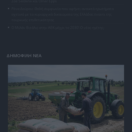
Zoe Saldaña και Omar Epps
Ρένα Δούρου: Θολή συμφωνία που αφήνει ανοικτά ερωτήματα
σχετικά με τα κυριαρχικά δικαιώματα της Ελλάδας έναντι της
τουρκικής επιθετικότητας
Ο Μιλάν Βιτάλις στην ΑΕΚ μέχρι το 2030! Ο νέος ηγέτης;
ΔΗΜΟΦΙΛΗ ΝΕΑ