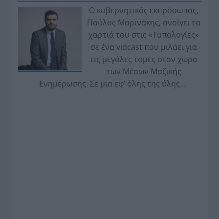
Ο κυβερνητικός εκπρόσωπος,
Παύλος Μαρινάκης, ανοίγει τα
χαρτιά του στις «Τυπολογίες»
σε ένα vidcast που μιλάει για
τις μεγάλες τομές στον χώρο
των Μέσων Μαζικής
Ενημέρωσης. Σε μια εφ’ όλης της ύλης
συνέντευξη στον Βασίλη Κουφόπουλο, αναλύει
το χρονοδιάγραμμα για τις περιφερειακές και
ραδιοφωνικές άδειες, το πακέτο στήριξης των 80
εκατομμυρίων ευρώ για τον Τύπο, αλλά και την
πρωτοβουλία για την άρση της ανωνυμίας στο
διαδίκτυο.