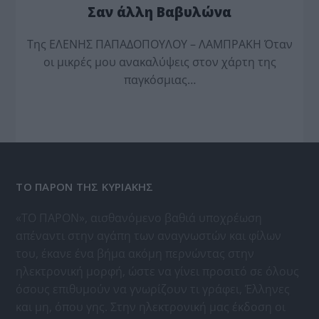
Σαν άλλη Βαβυλώνα
Της ΕΛΕΝΗΣ ΠΑΠΑΔΟΠΟΥΛΟΥ – ΛΑΜΠΡΑΚΗ Όταν
οι μικρές μου ανακαλύψεις στον χάρτη της
παγκόσμιας…
ΤΟ ΠΑΡΟΝ ΤΗΣ ΚΥΡΙΑΚΗΣ
«ΤΟ ΠΑΡΟΝ», αισθανόμενο βαθιά υποχρέωση
απέναντι στην αγάπη των αναγνωστών και φίλων
του, έκανε ένα βήμα ακόμη περνώντας στην
ηλεκτρονική μορφή, ώστε να γίνει προσιτό σε όλους
όσους επιθυμούν να γνωρίζουν τι γράφει, Έλληνες
και μη, όπου γης. Στην ηλεκτρονική μας έκδοση οι