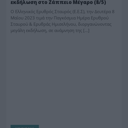
εκδήλωση στο Ζάππειο Μέγαρο (8/5)
Ο Ελληνικός Ερυθρός Σταυρός (Ε.Ε.Σ), την Δευτέρα 8
Μαΐου 2023 τιμά την Παγκόσμια Ημέρα Ερυθρού
Σταυρού & Ερυθράς Ημισελήνου, διοργανώνοντας
μεγάλη εκδήλωση, σε ανάμνηση της […]