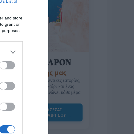
B’s List of
er and store
to grant or
ed purposes
της Ζωής μας
Οι άνθρωποι, οι αυθεντικές ιστορίες,
το ελληνικό καλοκαίρι και ένας
πολιτισμός που μας ενώνει κάθε μέρα.
ΌΣΑ ΧΡΕΙΆΖΕΣΑΙ
ΓΙΑ ΤΟ ΚΑΛΟΚΑΊΡΙ ΣΟΥ →