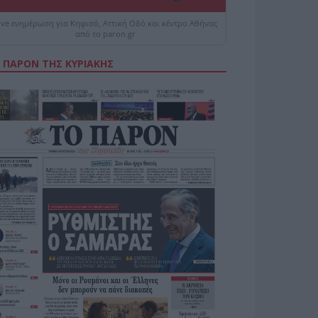
ive ενημέρωση για Κηφισό, Αττική Οδό και κέντρο Αθήνας
από το paron.gr
 ΠΑΡΟΝ ΤΗΣ ΚΥΡΙΑΚΗΣ