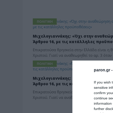
ΠΟΛΙΤΙΚΗ
Μιχελογιαννάκης: «Όχι στην αναθεώρ
Άρθρου 16, με τις κατάλληλες προϋπο
Επικρατούσα θρησκεία στην Ελλάδα είναι η 
Χριστού. Γιατί να αναθεωρηθεί το αρ. 3 όταν
ΠΟΛΙΤΙΚΗ
paron.gr 
Μιχελογιαννάκης: «Όχι στην αναθεώρ
If you wish 
Άρθρου 16, με τις κατάλληλες προϋπο
sensitive in
Επικρατούσα θρησκεία στην Ελλάδα είναι η 
confirm you
Χριστού. Γιατί να αναθεωρηθεί το αρ. 3 όταν
continue se
information 
further disc