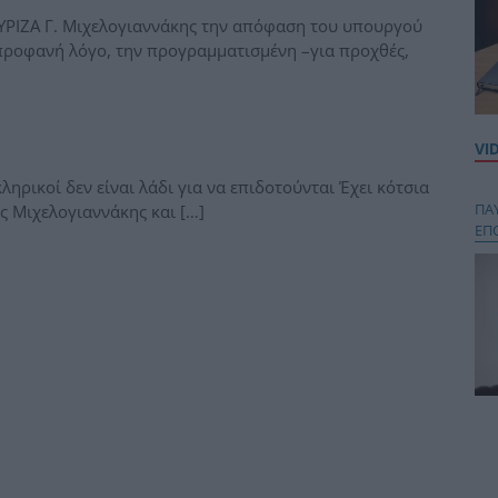
ΥΡΙΖΑ Γ. Μιχελογιαννάκης την απόφαση του υπουργού
 προφανή λόγο, την προγραμματισμένη –για προχθές,
VI
ληρικοί δεν είναι λάδι για να επιδοτούνται Έχει κότσια
ΠΑ
ς Μιχελογιαννάκης και […]
ΕΠ
Κου
περ
στή
και