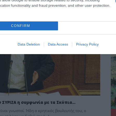
cation functionality and fraud prevention, and other user protection.
CONFIRM
ΔΕ
Data Deletion
Data Access
Privacy Policy
ν ΣΥΡΙΖΑ η συμφωνία με τα Σκόπια…
ίναι γνωστοί. Ήδη ο κρητικός βουλευτής του, ο