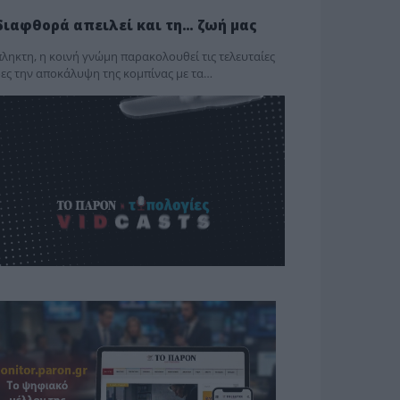
διαφθορά απειλεί και τη… ζωή μας
ληκτη, η κοινή γνώμη παρακολουθεί τις τελευταίες
ες την αποκάλυψη της κο­μπίνας με τα…