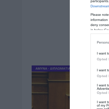
participants
Downstream 
Please note
information 
deny consent
in below Go
Persona
I want t
Opted 
ΑΜΥΝΑ - ΔΙΠΛΩΜΑΤΙΑ
I want t
Opted 
I want 
Advertis
Opted 
I want t
of my P
was col