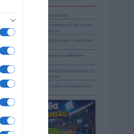
Η ΕΙΔΗΣΕΩΝ
σχέδιο του Ισραήλ για τους Κούρδους
Λιακούλη: «Το σκάνδαλο των υποκλοπών δεν μπορεί
μείνει στο σκοτάδι ενός αρχείου»
ΠΑΡΟΝ: Ρυθμιστής ο Αντώνης Σαμαράς – Απειλή για
πασία – Η Ελλάδα στο Παγκόσμιο Πρωτάθλημα
ασίας!
κοίνωση της Ελληνικής Αριστερής Συμπαράταξης: Οι
ιστοι» τελευταίοι των τελευταίων
ηνικός Ερυθρός Σταυρός: Τι πρέπει να περιέχει ένα
ρμακείο διακοπών