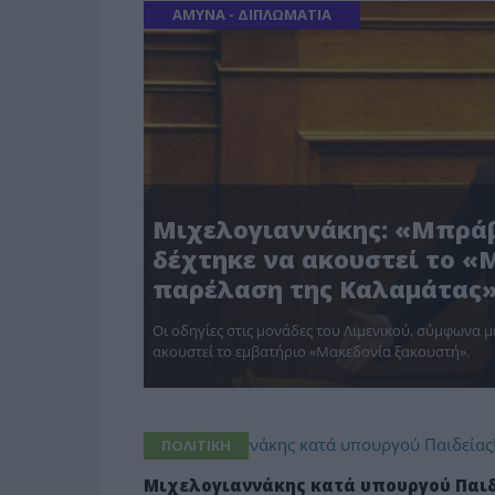
ΑΜΥΝΑ - ΔΙΠΛΩΜΑΤΙΑ
Μιχελογιαννάκης: «Μπράβ
δέχτηκε να ακουστεί το «
παρέλαση της Καλαμάτας
Οι οδηγίες στις μονάδες του Λιμενικού, σύμφωνα με
ακουστεί το εμβατήριο «Μακεδονία ξακουστή».
ΠΟΛΙΤΙΚΗ
Μιχελογιαννάκης κατά υπουργού Παιδ