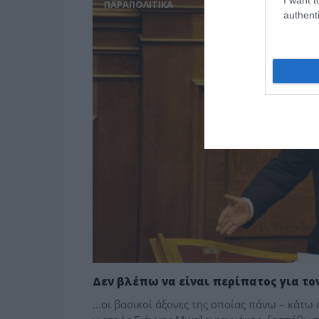
ΠΑΡΑΠΟΛΙΤΙΚΑ
authenti
Δεν βλέπω να είναι περίπατος για το
…οι βασικοί άξονες της οποίας πάνω – κάτω ε