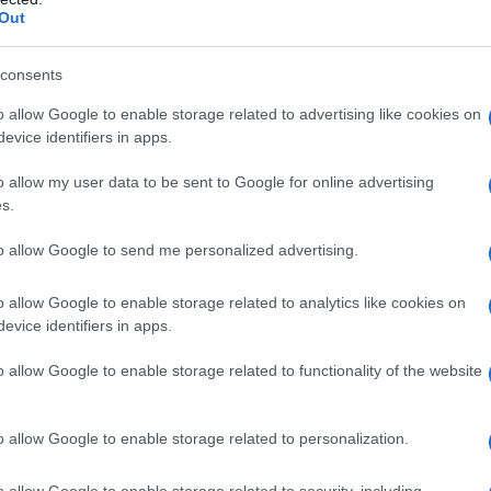
ΡΟ
Out
Το 
consents
Ε. 
να 
o allow Google to enable storage related to advertising like cookies on
evice identifiers in apps.
ΤΟ 
ΝΔ
o allow my user data to be sent to Google for online advertising
Ιπ
s.
Ιππ
στεί η Αλβανία, στις συνομιλίες με την
to allow Google to send me personalized advertising.
Ανα
«άρ
 ελληνική πλευρά και δεν αποτελεί σε καμία
o allow Google to enable storage related to analytics like cookies on
Ελλ
ί υπήκοοι που κατοικούσαν στην […]
evice identifiers in apps.
φα
o allow Google to enable storage related to functionality of the website
ναμο και στην Κρήτη»
ιολόγητη καθυστέρηση. Αφορά 3.053 νησιά, δηλαδή το
o allow Google to enable storage related to personalization.
υ εδάφους της χώρας μας. […]
o allow Google to enable storage related to security, including