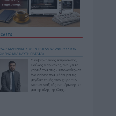
DCASTS
ΥΛΟΣ ΜΑΡΙΝΑΚΗΣ: «ΔΕΝ ΗΘΕΛΑ ΝΑ ΑΦΗΣΩ ΣΤΟΝ
ΟΜΕΝΟ ΜΙΑ ΚΑΥΤΗ ΠΑΤΑΤΑ»
Ο κυβερνητικός εκπρόσωπος,
Παύλος Μαρινάκης, ανοίγει τα
χαρτιά του στις «Τυπολογίες» σε
ένα vidcast που μιλάει για τις
μεγάλες τομές στον χώρο των
Μέσων Μαζικής Ενημέρωσης. Σε
μια εφ’ όλης της ύλης
συνέντευξη στον Βασίλη
φόπουλο, αναλύει το χρονοδιάγραμμα για τις
ιφερειακές και ραδιοφωνικές άδειες, το πακέτο
ριξης των 80 εκατομμυρίων ευρώ για τον Τύπο, αλλά
 την πρωτοβουλία για την άρση της ανωνυμίας στο