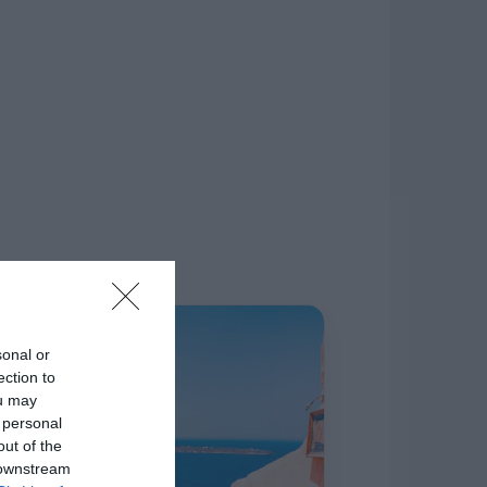
δίκτυο.
Η ΣΤΗΛΗ ΜΑΣ
sonal or
ection to
ou may
 personal
out of the
 downstream