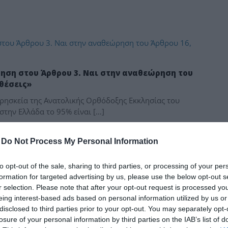
δια
ηση στου Άρθρου 3. Ναι στην αναθεώρηση του
θέσεις»
θρησκεία της Ανατολικής Ορθόδοξης Εκκλησίας του
 στην Ελλάδα το 95% είναι […]
-
Do Not Process My Personal Information
ηση του Άρθρου 3, Ναι στην αναθεώρηση του
to opt-out of the sale, sharing to third parties, or processing of your per
θέσεις»
formation for targeted advertising by us, please use the below opt-out s
θρησκεία της Ανατολικής Ορθόδοξης Εκκλησίας του
r selection. Please note that after your opt-out request is processed y
 στην Ελλάδα το 95% είναι […]
eing interest-based ads based on personal information utilized by us or
disclosed to third parties prior to your opt-out. You may separately opt-
losure of your personal information by third parties on the IAB’s list of