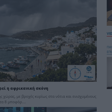
VI
ΠΑ
ΕΠ
ρεί η αφρικανική σκόνη
ης χώρας, με βροχές κυρίως στα νότια και ενισχυμένους
Κου
περ
 τα 8 μποφόρ.…
στή
και