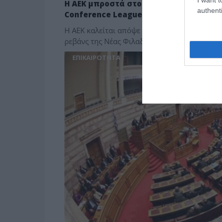
Η ΑΕΚ μπροστά στο «θαύμα»: Η μεγάλη 
authenti
Conference League
Η ΑΕΚ καλείται απόψε να φέρει εις πέρας τη
ρεβάνς της Νέας Φιλαδέλφειας, η «Ένωση» θα
ΕΠΙΚΑΙΡΟΤΗΤΑ