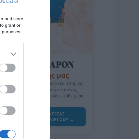
B’s List of
er and store
to grant or
ed purposes
της Ζωής μας
Οι άνθρωποι, οι αυθεντικές ιστορίες,
το ελληνικό καλοκαίρι και ένας
πολιτισμός που μας ενώνει κάθε μέρα.
ΌΣΑ ΧΡΕΙΆΖΕΣΑΙ
ΓΙΑ ΤΟ ΚΑΛΟΚΑΊΡΙ ΣΟΥ →