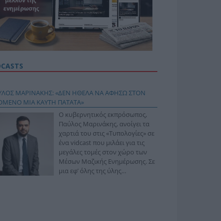
DCASTS
ΥΛΟΣ ΜΑΡΙΝΑΚΗΣ: «ΔΕΝ ΗΘΕΛΑ ΝΑ ΑΦΗΣΩ ΣΤΟΝ
ΟΜΕΝΟ ΜΙΑ ΚΑΥΤΗ ΠΑΤΑΤΑ»
Ο κυβερνητικός εκπρόσωπος,
Παύλος Μαρινάκης, ανοίγει τα
χαρτιά του στις «Τυπολογίες» σε
ένα vidcast που μιλάει για τις
μεγάλες τομές στον χώρο των
Μέσων Μαζικής Ενημέρωσης. Σε
μια εφ’ όλης της ύλης
συνέντευξη στον Βασίλη
φόπουλο, αναλύει το χρονοδιάγραμμα για τις
ιφερειακές και ραδιοφωνικές άδειες, το πακέτο
ριξης των 80 εκατομμυρίων ευρώ για τον Τύπο, αλλά
 την πρωτοβουλία για την άρση της ανωνυμίας στο