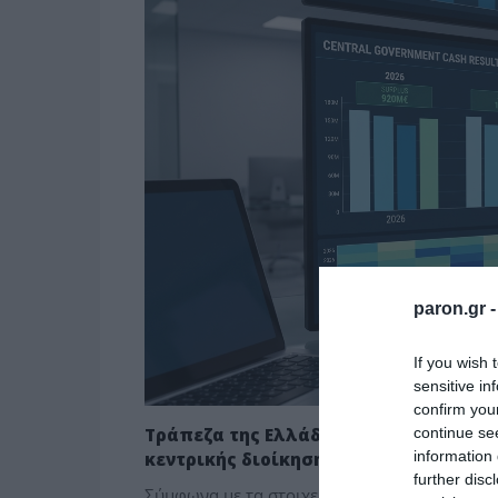
paron.gr 
If you wish 
sensitive in
confirm you
continue se
Τράπεζα της Ελλάδος: Πλεόνασμα 920 
information 
κεντρικής διοίκησης το πρώτο τρίμηνο
further disc
Σύμφωνα με τα στοιχεία της Τράπεζας της Ελ