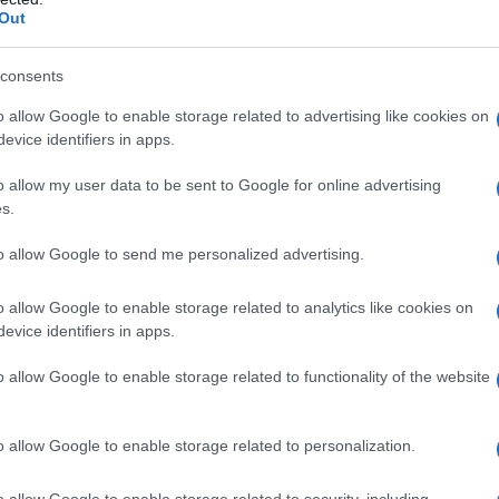
ΡΟ
Out
Ιπ
consents
Ιππ
Ανα
o allow Google to enable storage related to advertising like cookies on
«άρ
evice identifiers in apps.
Ελλ
o allow my user data to be sent to Google for online advertising
φα
s.
ΙΟ
ΤΗ
to allow Google to send me personalized advertising.
Πλη
στέ
o allow Google to enable storage related to analytics like cookies on
evice identifiers in apps.
Το…
την
o allow Google to enable storage related to functionality of the website
o allow Google to enable storage related to personalization.
o allow Google to enable storage related to security, including