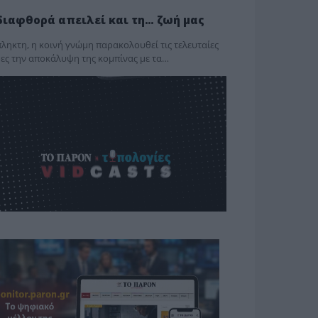
διαφθορά απειλεί και τη… ζωή μας
ληκτη, η κοινή γνώμη παρακολουθεί τις τελευταίες
ες την αποκάλυψη της κο­μπίνας με τα…