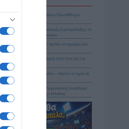
Η ΕΙΔΗΣΕΩΝ
πασία – Η Ελλάδα στο Παγκόσμιο Πρωτάθλημα
ασίας!
κοίνωση της Ελληνικής Αριστερής Συμπαράταξης: Οι
ιστοι» τελευταίοι των τελευταίων
ηνικός Ερυθρός Σταυρός: Τι πρέπει να περιέχει ένα
ρμακείο διακοπών
Σ ΔΥΤΙΚΟΥ ΝΕΙΛΟΥ: ΣΥΝΑΓΕΡΜΟΣ ΑΠΟ ΤΟΝ ΙΣΑ ΓΙΑ
Ν ΑΤΤΙΚΗ
θωρισμός: Στο 3,4% τον Ιούλιο – «Καίνε» οι τιμές σε
γη και καύσιμα
 Δικαίωμα στη Σιωπή…: Ο Πιερρακάκης διορθώνει
 εικόνα μιας «διεφθαρμένης» Ελλάδας