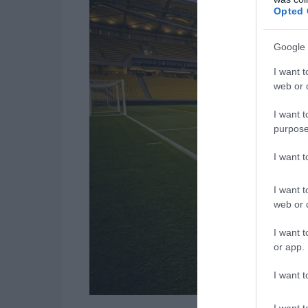
Opted 
Google 
I want t
web or d
I want t
purpose
I want 
I want t
web or d
I want t
or app.
I want t
I want t