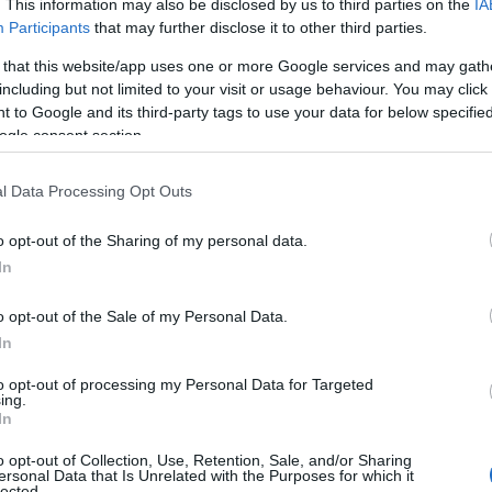
. This information may also be disclosed by us to third parties on the
IA
ης κατέγραψε πλεόνασμα ύψους 920 εκατ. ευρώ.
Participants
that may further disclose it to other third parties.
 that this website/app uses one or more Google services and may gath
including but not limited to your visit or usage behaviour. You may click 
 to Google and its third-party tags to use your data for below specifi
ogle consent section.
l Data Processing Opt Outs
o opt-out of the Sharing of my personal data.
In
o opt-out of the Sale of my Personal Data.
In
to opt-out of processing my Personal Data for Targeted
ing.
In
o opt-out of Collection, Use, Retention, Sale, and/or Sharing
ersonal Data that Is Unrelated with the Purposes for which it
lected.