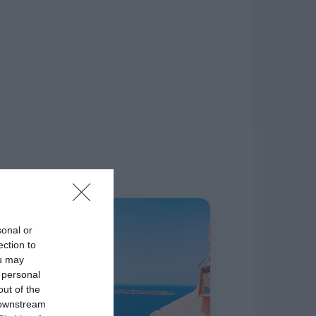
δίκτυο.
Η ΣΤΗΛΗ ΜΑΣ
sonal or
ection to
ou may
 personal
out of the
 downstream