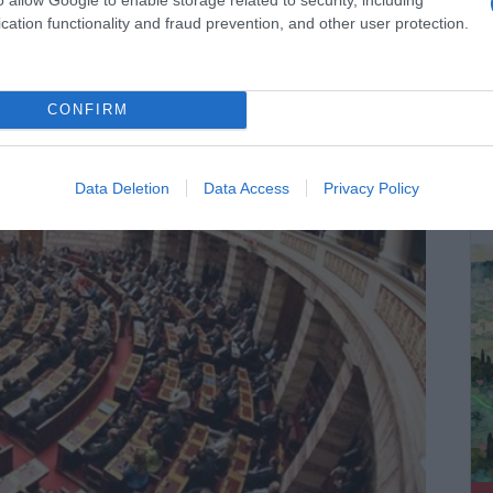
ρεβάνς με τη Ράγιο Βαγεκάνο για τους «8» του
cation functionality and fraud prevention, and other user protection.
ν ίσως δυσκολότερη αποστολή της φετινής χρονιάς. Στη
 επιχειρήσει μια ιστορική…
CONFIRM
ΔΕ
Data Deletion
Data Access
Privacy Policy