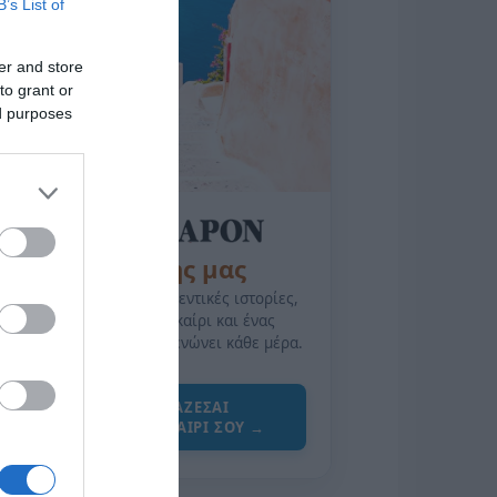
B’s List of
er and store
to grant or
ed purposes
της Ζωής μας
Οι άνθρωποι, οι αυθεντικές ιστορίες,
το ελληνικό καλοκαίρι και ένας
πολιτισμός που μας ενώνει κάθε μέρα.
ΌΣΑ ΧΡΕΙΆΖΕΣΑΙ
ΓΙΑ ΤΟ ΚΑΛΟΚΑΊΡΙ ΣΟΥ →