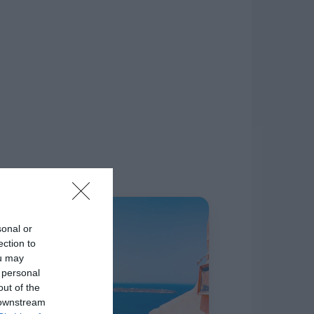
δίκτυο.
Η ΣΤΗΛΗ ΜΑΣ
sonal or
ection to
ou may
 personal
out of the
 downstream