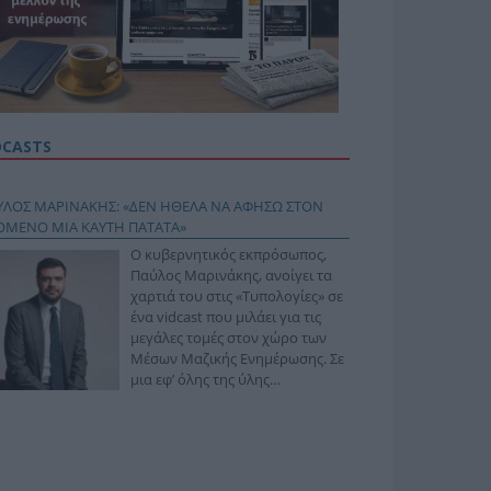
DCASTS
ΥΛΟΣ ΜΑΡΙΝΑΚΗΣ: «ΔΕΝ ΗΘΕΛΑ ΝΑ ΑΦΗΣΩ ΣΤΟΝ
ΟΜΕΝΟ ΜΙΑ ΚΑΥΤΗ ΠΑΤΑΤΑ»
Ο κυβερνητικός εκπρόσωπος,
Παύλος Μαρινάκης, ανοίγει τα
χαρτιά του στις «Τυπολογίες» σε
ένα vidcast που μιλάει για τις
μεγάλες τομές στον χώρο των
Μέσων Μαζικής Ενημέρωσης. Σε
μια εφ’ όλης της ύλης
συνέντευξη στον Βασίλη
φόπουλο, αναλύει το χρονοδιάγραμμα για τις
ιφερειακές και ραδιοφωνικές άδειες, το πακέτο
ριξης των 80 εκατομμυρίων ευρώ για τον Τύπο, αλλά
 την πρωτοβουλία για την άρση της ανωνυμίας στο