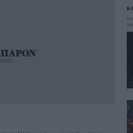
Η 
Έκπ
μέρ