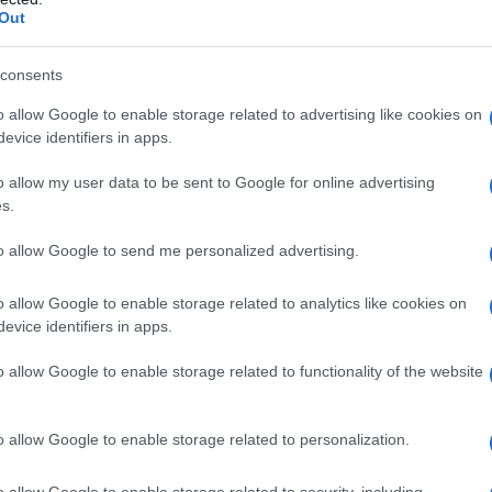
ΡΟ
Out
άφουμε, αποκαλύπτουμε, προειδοποιούμε. Και δεν
πορείς, κύριε, να γράψεις τι γίνεται σήμερα…
Ιπ
consents
Ιππ
Ανα
o allow Google to enable storage related to advertising like cookies on
«άρ
evice identifiers in apps.
, την οριστικοποίηση επιρροών και μεταγραφών στη
κών ομάδων σε σύνολο 180 […]
Ελλ
o allow my user data to be sent to Google for online advertising
φα
s.
ΙΟ
ΤΗ
to allow Google to send me personalized advertising.
Πλη
στέ
o allow Google to enable storage related to analytics like cookies on
evice identifiers in apps.
Το…
την
o allow Google to enable storage related to functionality of the website
o allow Google to enable storage related to personalization.
o allow Google to enable storage related to security, including