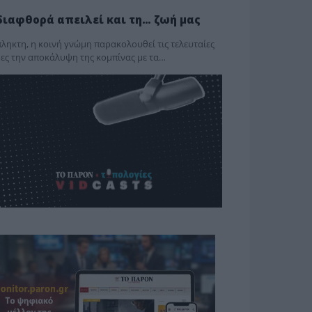
διαφθορά απειλεί και τη… ζωή μας
ληκτη, η κοινή γνώμη παρακολουθεί τις τελευταίες
ες την αποκάλυψη της κο­μπίνας με τα…