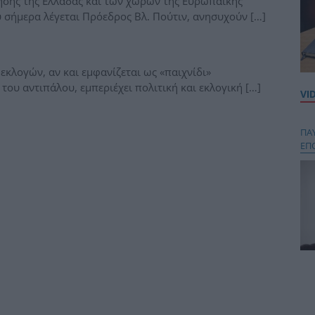
τησης της Ελλάδας και των χωρών της Ευρωπαϊκής
σήμερα λέγεται Πρόεδρος Βλ. Πούτιν, ανησυχούν […]
 εκλογών, αν και εμφανίζεται ως «παιχνίδι»
υ αντιπάλου, εμπεριέχει πολιτική και εκλογική […]
VI
ΠΑ
ΕΠ
Κου
περ
στή
και