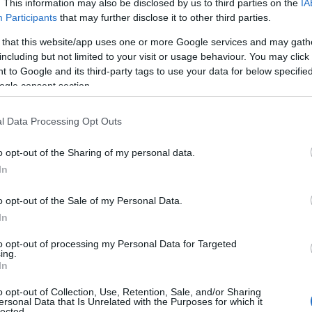
. This information may also be disclosed by us to third parties on the
IA
Participants
that may further disclose it to other third parties.
 that this website/app uses one or more Google services and may gath
including but not limited to your visit or usage behaviour. You may click 
ΑΙ ΚΑΤΩ ΟΤΑΝ ΕΦΑΓΑ ΣΤΗΝ ΕΘΝΙΚΗ ΟΔΟ
 to Google and its third-party tags to use your data for below specifi
ogle consent section.
ώ κυλούσε δίπλα μου ο ποταμός Αώος. . Μά τήν
εύμα τό […]
l Data Processing Opt Outs
o opt-out of the Sharing of my personal data.
In
ό καύσωνα διότι οι σκιώδεις υπουργοί έχουν μεγάλη
ν πολιτικό λένε ότι […]
o opt-out of the Sale of my Personal Data.
In
to opt-out of processing my Personal Data for Targeted
ι οι δημοσκοπήσεις, ιδιαίτερα κατά τις προεκλογικές
ing.
 να εμφανισθούν -μέσα από επιστημονικά
In
o opt-out of Collection, Use, Retention, Sale, and/or Sharing
ersonal Data that Is Unrelated with the Purposes for which it
lected.