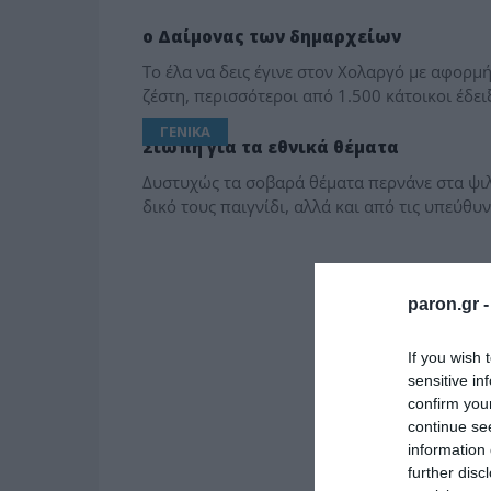
ΔΗΜΟΤΙΚΑ
ο Δαίμονας των δημαρχείων
Το έλα να δεις έγινε στον Χολαργό με αφορμ
ζέστη, περισσότεροι από 1.500 κάτοικοι έδε
ΓΕΝΙΚΑ
Σιωπή για τα εθνικά θέματα
Δυστυχώς τα σοβαρά θέματα περνάνε στα ψι
δικό τους παιγνίδι, αλλά και από τις υπεύθυ
paron.gr 
If you wish 
sensitive in
confirm you
continue se
information 
further disc