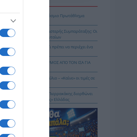
Η ΕΙΔΗΣΕΩΝ
πασία – Η Ελλάδα στο Παγκόσμιο Πρωτάθλημα
ασίας!
κοίνωση της Ελληνικής Αριστερής Συμπαράταξης: Οι
ιστοι» τελευταίοι των τελευταίων
ηνικός Ερυθρός Σταυρός: Τι πρέπει να περιέχει ένα
ρμακείο διακοπών
Σ ΔΥΤΙΚΟΥ ΝΕΙΛΟΥ: ΣΥΝΑΓΕΡΜΟΣ ΑΠΟ ΤΟΝ ΙΣΑ ΓΙΑ
Ν ΑΤΤΙΚΗ
θωρισμός: Στο 3,4% τον Ιούλιο – «Καίνε» οι τιμές σε
γη και καύσιμα
 Δικαίωμα στη Σιωπή…: Ο Πιερρακάκης διορθώνει
 εικόνα μιας «διεφθαρμένης» Ελλάδας