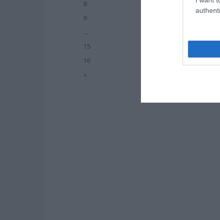
8
authenti
9
...
15
16
»