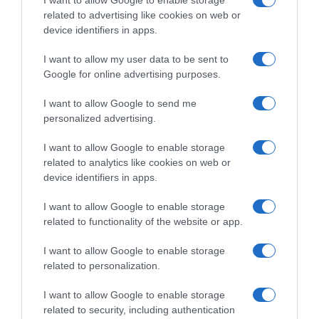
I want to allow Google to enable storage
Αύγουστος με δυνατούς βοριάδες και σταδιακή
related to advertising like cookies on web or
device identifiers in apps.
άνοδο της θερμοκρασίας
Coolcation: Τι είναι η νέα τάση και πώς θα βρείτε
I want to allow my user data to be sent to
Google for online advertising purposes.
προορισμούς δροσιάς στην Ελλάδα
I want to allow Google to send me
ΤΟ ΒΙΒΛΙΟ ΣΤΟ “Π”
personalized advertising.
I want to allow Google to enable storage
related to analytics like cookies on web or
device identifiers in apps.
I want to allow Google to enable storage
related to functionality of the website or app.
I want to allow Google to enable storage
related to personalization.
I want to allow Google to enable storage
related to security, including authentication