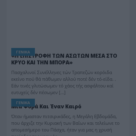
ΓΕΝΙΚΑ
«Η ΕΠΙΣΤΡΟΦΗ ΤΩΝ ΑΣΩΤΩΝ ΜΕΣΑ ΣΤΟ
ΚΡΥΟ ΚΑΙ ΤΗΝ ΜΠΟΡΑ»
Πασχαλινοί Συνέλληνες τών Τραπεζών κορόιδα
εκείνο πού θά πάθωμεν αλλού ποτέ δέν τό-είδα. .
Εάν τινές γλιτώσωμεν τό χάος τής ασφάλτου καί
ευτυχείς δέν πέσωμεν […]
ΓΕΝΙΚΑ
Μια Φορά Και Έναν Καιρό
Όταν ήμασταν πιτσιρικάδες, η Μεγάλη Εβδομάδα,
που άρχιζε την Κυριακή των Βαΐων και τελείωνε το
απομεσήμερο του Πάσχα, ήταν για μας η χρυσή