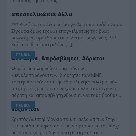
περίοδος της χρονιάς.…
ΠΑΡΑΠΟΛΙΤΙΚΑ
αποστολικά και άλλα
*** Δεν ξέρω αν έχουμε επαγγελματικό ποδόσφαιρο.
Σίγουρα όμως έχουμε επαγγελματίες της βίας:
σύνδεσμοι, πρόεδροι και οι λοιποί συγγενείς. ***
Κοίτα να δεις που μιλάνε […]
ΓΕΝΙΚΑ
Ανώνυμοι, Απρόσβλητοι, Αόρατοι
Φορείς οικονομικών συμφερόντων,
«μεγαλοπαράγοντες», ιδιοκτήτες των ΜΜΕ,
κορυφαία πρόσωπα της «διαπλοκής» συγκροτούν
στις ημέρες μας μια πανίσχυρη αλλά, ταυτόχρονα,
αόρατη και απρόσβλητη εξουσία. Θα τους βρούμε…
ΓΕΝΙΚΑ
Βυζάντιον
Χριστός Ανέστη! Μαγκιά του, τι άλλο να πω; Στην
εφημερίδα αποφασίσαμε να γιορτάσουμε το Πάσχα
με κατάνυξη, με οδύνη που μετατρέπεται σε