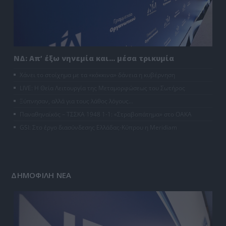
ΝΔ: Απ’ έξω νηνεμία και… μέσα τρικυμία
Χάνει το στοίχημα με τα «κόκκινα» δάνεια η κυβέρνηση
LIVE: Η Θεία Λειτουργία της Μεταμορφώσεως του Σωτήρος
Ξύπνησαν, αλλά για τους λάθος λόγους…
Παναθηναϊκός – ΤΣΣΚΑ 1948 1-1: «Στραβοπάτημα» στο ΟΑΚΑ
GSI: Στο έργο διασύνδεσης Ελλάδας-Κύπρου η Meridiam
ΔΗΜΟΦΙΛΗ ΝΕΑ