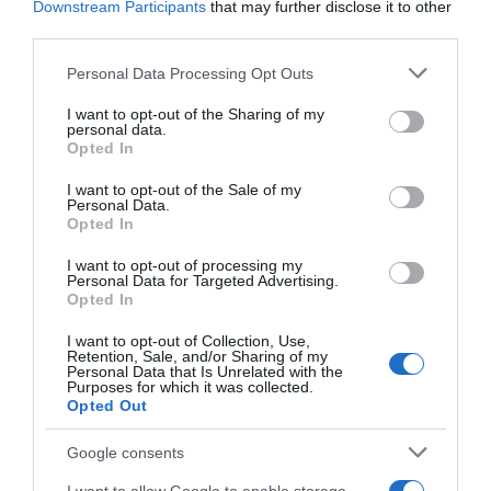
Downstream Participants
that may further disclose it to other
third parties.
Please note that this website/app uses one or more Google
Personal Data Processing Opt Outs
services and may gather and store information including but
not limited to your visit or usage behaviour. You may click to
I want to opt-out of the Sharing of my
personal data.
grant or deny consent to Google and its third-party tags to
Opted In
use your data for below specified purposes in below Google
consent section.
I want to opt-out of the Sale of my
Personal Data.
Opted In
ΔΙΑΒΑΣΤΕ ΚΑΙ ΤΑ ΠΑΡΑΚΑΤΩ
I want to opt-out of processing my
Personal Data for Targeted Advertising.
Τίτλοι τέλους
Opted In
Μεταμόρφωση του Σωτήρος: Τα έθιμα, ο
I want to opt-out of Collection, Use,
Retention, Sale, and/or Sharing of my
συμβολισμός και η αλλαγή του καιρού
Personal Data that Is Unrelated with the
Purposes for which it was collected.
Κάποιοι εντός ΕΛΑΣ εκθέτουν τον Τσίπρα
Opted Out
Ουδεμία ενημέρωση για τις συνομιλίες με τη Λιβύη
Google consents
Ο καιρός των επομένων ημερών: Κανονικός