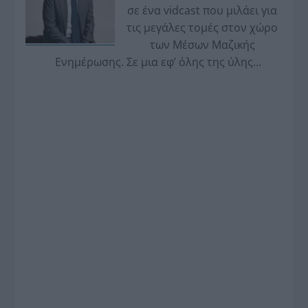
σε ένα vidcast που μιλάει για
τις μεγάλες τομές στον χώρο
των Μέσων Μαζικής
Ενημέρωσης. Σε μια εφ’ όλης της ύλης
συνέντευξη στον Βασίλη Κουφόπουλο, αναλύει
το χρονοδιάγραμμα για τις περιφερειακές και
ραδιοφωνικές άδειες, το πακέτο στήριξης των 80
εκατομμυρίων ευρώ για τον Τύπο, αλλά και την
πρωτοβουλία για την άρση της ανωνυμίας στο
διαδίκτυο.