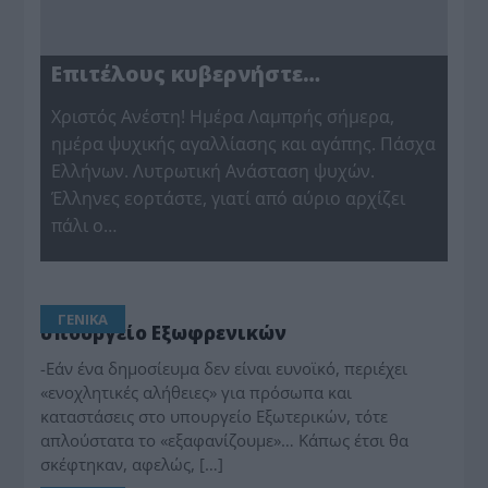
Επιτέλους κυβερνήστε…
Χριστός Ανέστη! Ημέρα Λαμπρής σήμερα,
ημέρα ψυχικής αγαλλίασης και αγάπης. Πάσχα
Ελλήνων. Λυτρωτική Ανάσταση ψυχών.
Έλληνες εορτάστε, γιατί από αύριο αρχίζει
πάλι ο…
ΓΕΝΙΚΑ
υπουργείο Εξωφρενικών
-Εάν ένα δημοσίευμα δεν είναι ευνοϊκό, περιέχει
«ενοχλητικές αλήθειες» για πρόσωπα και
καταστάσεις στο υπουργείο Εξωτερικών, τότε
απλούστατα το «εξαφανίζουμε»… Κάπως έτσι θα
σκέφτηκαν, αφελώς, […]