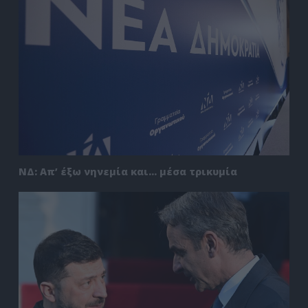
ΝΔ: Απ’ έξω νηνεμία και… μέσα τρικυμία