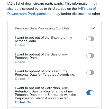
ΌΣΑ ΧΡΕΙΆΖΕΣΑΙ
IAB’s list of downstream participants. This information may
ΓΙΑ ΤΟ ΚΑΛΟΚΑΊΡΙ ΣΟΥ →
also be disclosed by us to third parties on the
IAB’s List of
Downstream Participants
that may further disclose it to other
third parties.
ΡΟΗ ΕΙΔΗΣΕΩΝ
Please note that this website/app uses one or more Google
Personal Data Processing Opt Outs
services and may gather and store information including but
ΠΑΟΚ – Άντερλεχτ LIVE: Η τηλεοπτική μετάδοση του
not limited to your visit or usage behaviour. You may click to
I want to opt-out of the Sharing of my
αγώνα (OPEN)
personal data.
grant or deny consent to Google and its third-party tags to
Opted In
use your data for below specified purposes in below Google
Στη Μύκονο βρίσκεται η Nicole Kidman: Γεύμα στο
consent section.
I want to opt-out of the Sale of my
Nammos μαζί με Zoe Saldaña και Omar Epps
Personal Data.
Opted In
Ρένα Δούρου: Θολή συμφωνία που αφήνει ανοικτά
ερωτήματα σχετικά με τα κυριαρχικά δικαιώματα της
I want to opt-out of processing my
Personal Data for Targeted Advertising.
Ελλάδας έναντι της τουρκικής επιθετικότητας
Opted In
Ο Μιλάν Βιτάλις στην ΑΕΚ μέχρι το 2030! Ο νέος
I want to opt-out of Collection, Use,
ηγέτης;
Retention, Sale, and/or Sharing of my
Personal Data that Is Unrelated with the
Purposes for which it was collected.
PAOK On Fire: Ψάχνει το «μπαμ» με την Άντερλεχτ
Opted Out
στην Τούμπα!