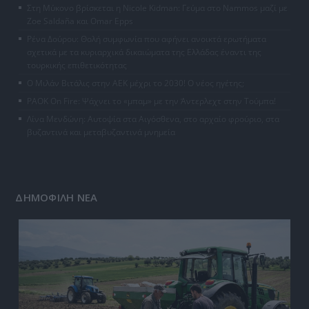
Στη Μύκονο βρίσκεται η Nicole Kidman: Γεύμα στο Nammos μαζί με
Zoe Saldaña και Omar Epps
Ρένα Δούρου: Θολή συμφωνία που αφήνει ανοικτά ερωτήματα
σχετικά με τα κυριαρχικά δικαιώματα της Ελλάδας έναντι της
τουρκικής επιθετικότητας
Ο Μιλάν Βιτάλις στην ΑΕΚ μέχρι το 2030! Ο νέος ηγέτης;
PAOK On Fire: Ψάχνει το «μπαμ» με την Άντερλεχτ στην Τούμπα!
Λίνα Μενδώνη: Αυτοψία στα Αιγόσθενα, στο αρχαίο φρούριο, στα
βυζαντινά και μεταβυζαντινά μνημεία
ΔΗΜΟΦΙΛΗ ΝΕΑ