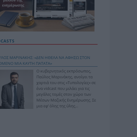
DCASTS
ΥΛΟΣ ΜΑΡΙΝΑΚΗΣ: «ΔΕΝ ΗΘΕΛΑ ΝΑ ΑΦΗΣΩ ΣΤΟΝ
ΟΜΕΝΟ ΜΙΑ ΚΑΥΤΗ ΠΑΤΑΤΑ»
Ο κυβερνητικός εκπρόσωπος,
Παύλος Μαρινάκης, ανοίγει τα
χαρτιά του στις «Τυπολογίες» σε
ένα vidcast που μιλάει για τις
μεγάλες τομές στον χώρο των
Μέσων Μαζικής Ενημέρωσης. Σε
μια εφ’ όλης της ύλης
συνέντευξη στον Βασίλη
φόπουλο, αναλύει το χρονοδιάγραμμα για τις
ιφερειακές και ραδιοφωνικές άδειες, το πακέτο
ριξης των 80 εκατομμυρίων ευρώ για τον Τύπο, αλλά
 την πρωτοβουλία για την άρση της ανωνυμίας στο