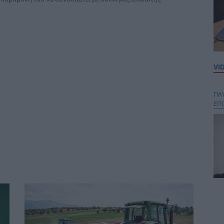
VI
ΠΑ
ΕΠ
Κου
περ
στή
και