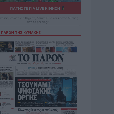
ΠΑΤΗΣΤΕ ΓΙΑ LIVE ΚΙΝΗΣΗ
ive ενημέρωση για Κηφισό, Αττική Οδό και κέντρο Αθήνας
από το paron.gr
 ΠΑΡΟΝ ΤΗΣ ΚΥΡΙΑΚΗΣ