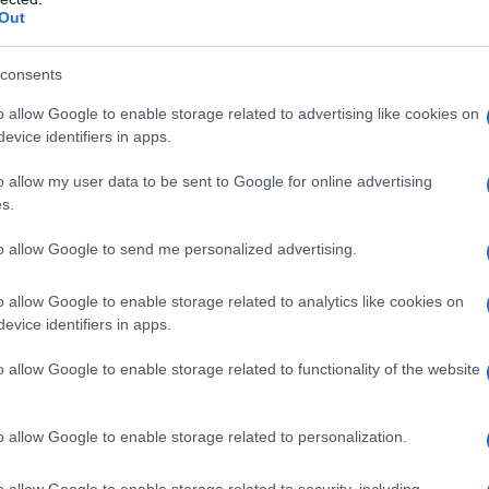
ΡΟ
Out
Ορθ
Ο καιρός των επομένων ημερών:
consents
ΥΠΕ
Κανονικός Αύγουστος με δυνατούς
Ψυ
βοριάδες και σταδιακή άνοδο της
o allow Google to enable storage related to advertising like cookies on
«μπ
θερμοκρασίας
evice identifiers in apps.
ανα
o allow my user data to be sent to Google for online advertising
ΠΑΟ
s.
αγ
Στη
to allow Google to send me personalized advertising.
Nam
Ρέν
o allow Google to enable storage related to analytics like cookies on
ΠΟΥΛΟΣ
ερω
evice identifiers in apps.
Ελλ
o allow Google to enable storage related to functionality of the website
Ο Μ
o allow Google to enable storage related to personalization.
o allow Google to enable storage related to security, including