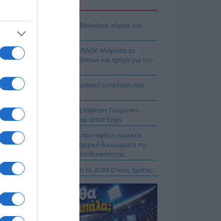
Η ΕΙΔΗΣΕΩΝ
όδοξοι υπάρχουν και στα Βαλκάνια, κύριοι του
Ξ!
χρολουσία στην Τούμπα: Ο ΠΑΟΚ πλήρωσε το
λακ άουτ» των 17 δευτερολέπτων και τρέχει για την
τροπή στο Βέλγιο
Κ – Άντερλεχτ LIVE: Η τηλεοπτική μετάδοση του
ώνα (OPEN)
 Μύκονο βρίσκεται η Nicole Kidman: Γεύμα στο
mos μαζί με Zoe Saldaña και Omar Epps
α Δούρου: Θολή συμφωνία που αφήνει ανοικτά
τήματα σχετικά με τα κυριαρχικά δικαιώματα της
άδας έναντι της τουρκικής επιθετικότητας
ιλάν Βιτάλις στην ΑΕΚ μέχρι το 2030! Ο νέος ηγέτης;