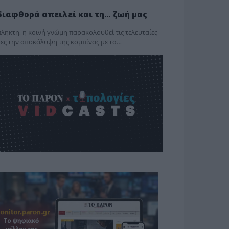
διαφθορά απειλεί και τη… ζωή μας
ληκτη, η κοινή γνώμη παρακολουθεί τις τελευταίες
ες την αποκάλυψη της κο­μπίνας με τα…