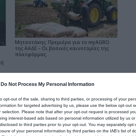
δια
Μητσοτάκης: Πρεμιέρα για το myAGRO
της ΑΑΔΕ – Οι βασικές καινοτομίες της
πλατφόρμας
κή
-
Do Not Process My Personal Information
Αυτό το εύκολο hairstyle παραλίας είναι
to opt-out of the sale, sharing to third parties, or processing of your per
ό,τι πιο chic για τα beach looks σου
formation for targeted advertising by us, please use the below opt-out s
r selection. Please note that after your opt-out request is processed y
eing interest-based ads based on personal information utilized by us or
disclosed to third parties prior to your opt-out. You may separately opt-
Η
Fitness routine για το καλοκαίρι: 4 hacks
losure of your personal information by third parties on the IAB’s list of