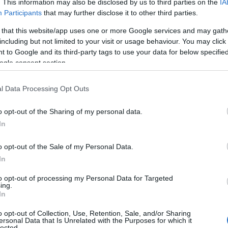
που αξίζει να δοκιμάσεις
. This information may also be disclosed by us to third parties on the
IA
Participants
that may further disclose it to other third parties.
 that this website/app uses one or more Google services and may gath
including but not limited to your visit or usage behaviour. You may click 
Πώς να φτιάξεις το αγαπημένο φαγητό
 to Google and its third-party tags to use your data for below specifi
της Cardi B στο σπίτι σε λίγα λεπτά
ogle consent section.
l Data Processing Opt Outs
o opt-out of the Sharing of my personal data.
Τηλεοπτικά «Μαγειρέματα», Ψηφιακοί
In
Πόλεμοι και ένα… Τσουνάμι Αλλαγών: Η
Εβδομάδα που Ανακάτεψε την Τράπουλα
των Ελληνικών Media
o opt-out of the Sale of my Personal Data.
In
to opt-out of processing my Personal Data for Targeted
ing.
ΤΣΟΥΝΑΜΙ ψηφιακής οργής…
In
st
συμπαρασύρει την κυβέρνηση
o opt-out of Collection, Use, Retention, Sale, and/or Sharing
ersonal Data that Is Unrelated with the Purposes for which it
lected.