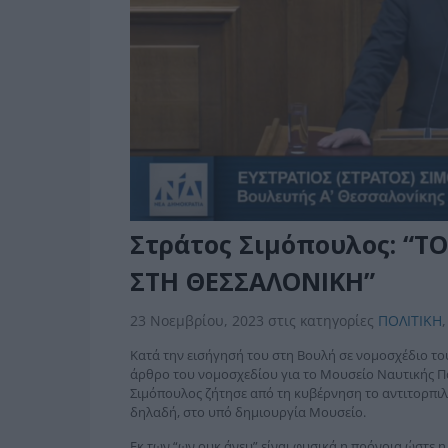
Στράτος Σιμόπουλος: “Τ
ΣΤΗ ΘΕΣΣΑΛΟΝΙΚΗ”
23 Νοεμβρίου, 2023
στις κατηγορίες
ΠΟΛΙΤΙΚΗ
,
Κατά την εισήγησή του στη Βουλή σε νομοσχέδιο το
άρθρο του νομοσχεδίου για το Μουσείο Ναυτικής Πα
Σιμόπουλος ζήτησε από τη κυβέρνηση το αντιτορπιλι
δηλαδή, στο υπό δημιουργία Μουσείο.
Εκ των “ων ουκ άνευ” είναι φυσικά η πρόνοια ώστε