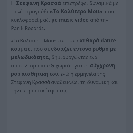
Η
Στέφανη Κρασσά
επιστρέφει δυναμικά με
το νέο τραγούδι
«Το Καλύτερό Μου»
, που
κυκλοφορεί μαζί
με music video
από την
Panik Records.
«Το Καλύτερό Μου» είναι ένα
καθαρά dance
κομμάτι
που
συνδυάζει έντονο ρυθμό με
μελωδικότητα
, δημιουργώντας ένα
αποτέλεσμα που ξεχωρίζει για τη
σύγχρονη
pop αισθητική
του, ενώ η ερμηνεία της
Στέφανη Κρασσά αναδεικνύει τη δυναμική και
την εκφραστικότητά της.