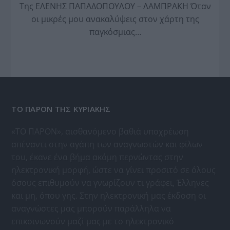
Της ΕΛΕΝΗΣ ΠΑΠΑΔΟΠΟΥΛΟΥ – ΛΑΜΠΡΑΚΗ Όταν
οι μικρές μου ανακαλύψεις στον χάρτη της
παγκόσμιας…
ΤΟ ΠΑΡΟΝ ΤΗΣ ΚΥΡΙΑΚΗΣ
«ΤΟ ΠΑΡΟΝ», αισθανόμενο βαθιά υποχρέωση
απέναντι στην αγάπη των αναγνωστών και φίλων
του, έκανε ένα βήμα ακόμη περνώντας στην
ηλεκτρονική μορφή, ώστε να γίνει προσιτό σε όλους
όσους επιθυμούν να γνωρίζουν τι γράφει, Έλληνες
και μη, όπου γης. Στην ηλεκτρονική μας έκδοση οι
αναγνώστες μας μπορούν παράλληλα να
επικοινωνούν μαζί μας με το ηλεκτρονικό