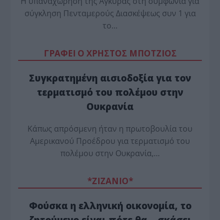
Η υπαναχώρηση της Άγκυρας στη συμφωνία για
σύγκληση Πενταμερούς Διασκέψεως συν 1 για
το…
ΓΡΑΦΕΙ Ο ΧΡΗΣΤΟΣ ΜΠΟΤΖΙΟΣ
Συγκρατημένη αισιοδοξία για τον
τερματισμό του πολέμου στην
Ουκρανία
Κάπως απρόσμενη ήταν η πρωτοβουλία του
Αμερικανού Προέδρου για τερματισμό του
πολέμου στην Ουκρανία,…
*ZΙΖΑΝΙΟ*
Φούσκα η ελληνική οικονομία, το
ζητούμενο είναι πότε θα… σκάσει