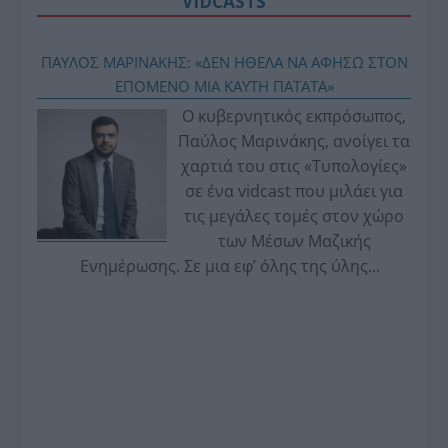
VIDCASTS
ΠΑΥΛΟΣ ΜΑΡΙΝΑΚΗΣ: «ΔΕΝ ΗΘΕΛΑ ΝΑ ΑΦΗΣΩ ΣΤΟΝ
ΕΠΟΜΕΝΟ ΜΙΑ ΚΑΥΤΗ ΠΑΤΑΤΑ»
Ο κυβερνητικός εκπρόσωπος,
Παύλος Μαρινάκης, ανοίγει τα
χαρτιά του στις «Τυπολογίες»
σε ένα vidcast που μιλάει για
τις μεγάλες τομές στον χώρο
των Μέσων Μαζικής
Ενημέρωσης. Σε μια εφ’ όλης της ύλης
συνέντευξη στον Βασίλη Κουφόπουλο, αναλύει
το χρονοδιάγραμμα για τις περιφερειακές και
ραδιοφωνικές άδειες, το πακέτο στήριξης των 80
εκατομμυρίων ευρώ για τον Τύπο, αλλά και την
πρωτοβουλία για την άρση της ανωνυμίας στο
διαδίκτυο.