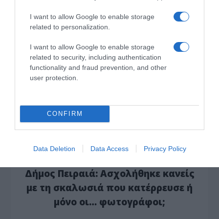
I want to allow Google to enable storage
*ΤΑ ΆΝΘΗ ΤΟΥ ΚΑΚΟΎ*
related to personalization.
Ο Μητσοτάκης κάνει σχέδια για την
I want to allow Google to enable storage
Ελλάδα του 2030, ο Ανδρουλάκης για
related to security, including authentication
functionality and fraud prevention, and other
εκείνη του 2035, ώρα είναι να βγει κι
user protection.
ο Βελόπουλος…
…να πει ότι στόχος του είναι η πρωτιά στις
CONFIRM
εκλογές του 2040 (…στον Σύλλογο…
*ΚΑΤΩ ΣΤΟΝ ΠΕΙΡΑΙΑ* ΤΟΥ Ν. ΠΑΡΑΣΚΕΥΑ
Data Deletion
Data Access
Privacy Policy
Δήμος Πειραιά: Ασχολήθηκε κανείς
με τη σκαλωσιά που κατέρρευσε ή
μόνο οι… φωτογράφοι;