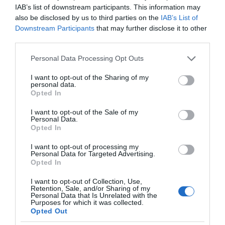
ΡΟΗ ΕΙΔΗΣΕΩΝ
IAB’s list of downstream participants. This information may
also be disclosed by us to third parties on the
IAB’s List of
Downstream Participants
that may further disclose it to other
LIVE: Η Θεία Λειτουργία της Μεταμορφώσεως του
third parties.
Σωτήρος
Please note that this website/app uses one or more Google
Personal Data Processing Opt Outs
Ξύπνησαν, αλλά για τους λάθος λόγους…
services and may gather and store information including but
not limited to your visit or usage behaviour. You may click to
I want to opt-out of the Sharing of my
Παναθηναϊκός – ΤΣΣΚΑ 1948 1-1: «Στραβοπάτημα»
personal data.
grant or deny consent to Google and its third-party tags to
στο ΟΑΚΑ
Opted In
use your data for below specified purposes in below Google
consent section.
GSI: Στο έργο διασύνδεσης Ελλάδας-Κύπρου η
I want to opt-out of the Sale of my
Personal Data.
Meridiam
Opted In
ΕΛ.Α.Σ Να μην πανηγυρίζει η κυβέρνηση για έργο
I want to opt-out of processing my
που έχει παγώσει εδώ και έναν χρόνο – Πότε θα
Personal Data for Targeted Advertising.
Opted In
ολοκληρωθεί το έργο του καλωδίου;
I want to opt-out of Collection, Use,
Παναθηναϊκός – ΤΣΣΚΑ 1948 LIVE: Η τηλεοπτική
Retention, Sale, and/or Sharing of my
μετάδοση του αγώνα (ΣΚΑΪ)
Personal Data that Is Unrelated with the
Purposes for which it was collected.
Opted Out