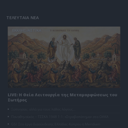
ΤΕΛΕΥΤΑΙΑ ΝΕΑ
ΕΚΚΛΗΣΙΑΣΤΙΚΑ
LIVE: Η Θεία Λειτουργία της Μεταμορφώσεως του
Σωτήρος
Ξύπνησαν, αλλά για τους λάθος λόγους…
Παναθηναϊκός – ΤΣΣΚΑ 1948 1-1: «Στραβοπάτημα» στο ΟΑΚΑ
GSI: Στο έργο διασύνδεσης Ελλάδας-Κύπρου η Meridiam