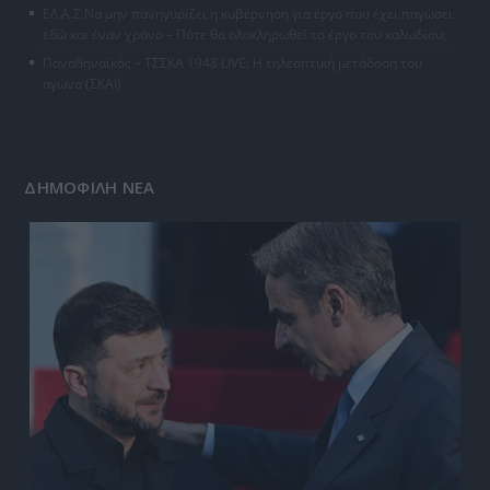
ΕΛ.Α.Σ Να μην πανηγυρίζει η κυβέρνηση για έργο που έχει παγώσει
εδώ και έναν χρόνο – Πότε θα ολοκληρωθεί το έργο του καλωδίου;
Παναθηναϊκός – ΤΣΣΚΑ 1948 LIVE: Η τηλεοπτική μετάδοση του
αγώνα (ΣΚΑΪ)
ΔΗΜΟΦΙΛΗ ΝΕΑ