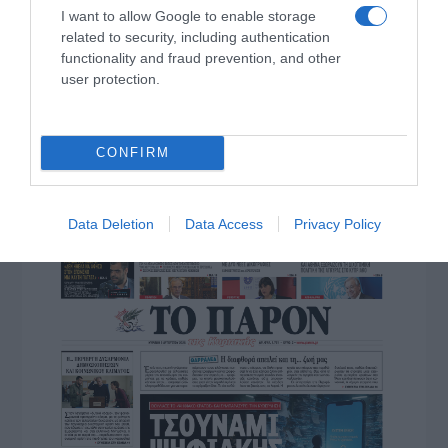
I want to allow Google to enable storage
related to security, including authentication
functionality and fraud prevention, and other
user protection.
ΠΑΤΗΣΤΕ ΓΙΑ LIVE ΚΙΝΗΣΗ
CONFIRM
Live ενημέρωση για Κηφισό, Αττική Οδό και κέντρο Αθήνας από το
paron.gr
ΤΟ ΠΑΡΟΝ ΤΗΣ ΚΥΡΙΑΚΗΣ
Data Deletion
Data Access
Privacy Policy