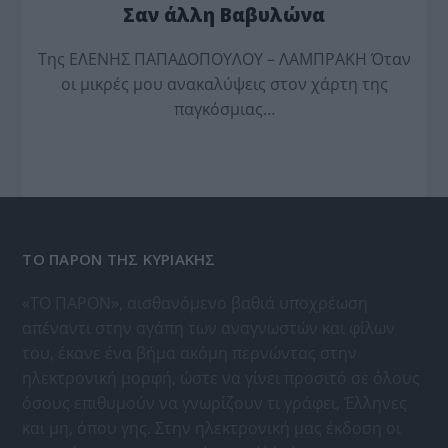
Σαν άλλη Βαβυλώνα
Της ΕΛΕΝΗΣ ΠΑΠΑΔΟΠΟΥΛΟΥ – ΛΑΜΠΡΑΚΗ Όταν
οι μικρές μου ανακαλύψεις στον χάρτη της
παγκόσμιας…
ΤΟ ΠΑΡΟΝ ΤΗΣ ΚΥΡΙΑΚΗΣ
«ΤΟ ΠΑΡΟΝ», αισθανόμενο βαθιά υποχρέωση
απέναντι στην αγάπη των αναγνωστών και φίλων
του, έκανε ένα βήμα ακόμη περνώντας στην
ηλεκτρονική μορφή, ώστε να γίνει προσιτό σε όλους
όσους επιθυμούν να γνωρίζουν τι γράφει, Έλληνες
και μη, όπου γης. Στην ηλεκτρονική μας έκδοση οι