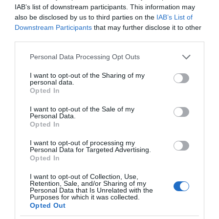
των εισφορών που κατέβαλαν οι
IAB’s list of downstream participants. This information may
ασφαλισμένοι. Κατά συνέπεια, απονέμεται
also be disclosed by us to third parties on the
IAB’s List of
Downstream Participants
that may further disclose it to other
στους ασφαλισμένους επικουρική σύνταξη
third parties.
τουλάχιστον ίση με αυτή που αντιστοιχεί στις
Please note that this website/app uses one or more Google
εισφορές τις οποίες κατέβαλαν, λαμβανομένου
Personal Data Processing Opt Outs
services and may gather and store information including but
υπόψη και του πληθωρισμού. Σύμφωνα με το
not limited to your visit or usage behaviour. You may click to
I want to opt-out of the Sharing of my
personal data.
υπουργείο, πρακτικά αυτό σημαίνει ότι το
grant or deny consent to Google and its third-party tags to
Opted In
use your data for below specified purposes in below Google
κράτος εγγυάται μη αρνητικές αποδόσεις και
consent section.
I want to opt-out of the Sale of my
ότι οι ασφαλισμένοι του ΤΕΚΑ θα είναι
Personal Data.
προστατευμένοι απέναντι στον επενδυτικό
Opted In
κίνδυνο, καθώς στις διακυμάνσεις της αγοράς
I want to opt-out of processing my
Personal Data for Targeted Advertising.
υπόκεινται μόνο οι αποδόσεις και όχι το
Opted In
καταβληθέν κεφάλαιό τους.
I want to opt-out of Collection, Use,
Retention, Sale, and/or Sharing of my
Personal Data that Is Unrelated with the
Purposes for which it was collected.
Opted Out