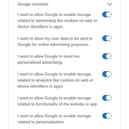
Google consents
I want to allow Google to enable storage
related to advertising like cookies on web or
device identifiers in apps.
I want to allow my user data to be sent to
Google for online advertising purposes.
I want to allow Google to send me
personalized advertising.
Τρίτον, στο ΤΕΚΑ προβλέπεται κατώτατη
επικουρική σύνταξη σε περίπτωση αναπηρίας ή
I want to allow Google to enable storage
related to analytics like cookies on web or
θανάτου ενεργού ασφαλισμένου, κάτι που δεν
device identifiers in apps.
ισχύει στο υφιστάμενο σύστημα επικουρικής
ασφάλισης νοητής κεφαλαιοποίησης.
I want to allow Google to enable storage
related to functionality of the website or app.
Ειδικότερα, εάν το υπόλοιπο του ατομικού
λογαριασμού του ασφαλισμένου υπολείπεται
I want to allow Google to enable storage
related to personalization.
του ποσού των εισφορών ασφαλισμένου με 15