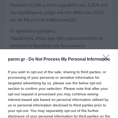
ποσοστό 3,25% για τον εργοδότη και 3,25% για
τον εργαζόμενο, μέχρι και τον Μάιο του 2022
και σε 3% για τον καθένα εφεξής.
Οι κρατικές εγγυήσεις
Παράλληλα, όπως έχει ήδη γνωστοποιήσει το
υπουργείο Εργασίας και Κοινωνικών
Υποθέσεων, το νέο σύστημα παρέχει τέσσερις
paron.gr -
Do Not Process My Personal Information
κρατικές εγγυήσεις, που είναι οι εξής:
«Πρώτον, δεν θίγονται οι συντάξεις των
If you wish to opt-out of the sale, sharing to third parties, or
processing of your personal or sensitive information for
υφιστάμενων συνταξιούχων.
targeted advertising by us, please use the below opt-out
section to confirm your selection. Please note that after your
Δεύτερον, το κράτος εγγυάται την καταβολή
opt-out request is processed you may continue seeing
ελάχιστης ανταποδοτικής μηνιαίας
interest-based ads based on personal information utilized by
επικουρικής σύνταξης, η οποία υπολογίζεται
us or personal information disclosed to third parties prior to
your opt-out. You may separately opt-out of the further
στη βάση του ύψους της πραγματικής αξίας
disclosure of your personal information by third parties on the