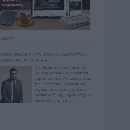
DCASTS
ΥΛΟΣ ΜΑΡΙΝΑΚΗΣ: «ΔΕΝ ΗΘΕΛΑ ΝΑ ΑΦΗΣΩ ΣΤΟΝ
ΟΜΕΝΟ ΜΙΑ ΚΑΥΤΗ ΠΑΤΑΤΑ»
Ο κυβερνητικός εκπρόσωπος,
Παύλος Μαρινάκης, ανοίγει τα
χαρτιά του στις «Τυπολογίες» σε
ένα vidcast που μιλάει για τις
μεγάλες τομές στον χώρο των
Μέσων Μαζικής Ενημέρωσης. Σε
μια εφ’ όλης της ύλης
συνέντευξη στον Βασίλη
φόπουλο, αναλύει το χρονοδιάγραμμα για τις
ιφερειακές και ραδιοφωνικές άδειες, το πακέτο
ριξης των 80 εκατομμυρίων ευρώ για τον Τύπο, αλλά
 την πρωτοβουλία για την άρση της ανωνυμίας στο