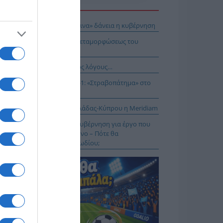
Η ΕΙΔΗΣΕΩΝ
ει το στοίχημα με τα «κόκκινα» δάνεια η κυβέρνηση
E: Η Θεία Λειτουργία της Μεταμορφώσεως του
τήρος
νησαν, αλλά για τους λάθος λόγους…
αθηναϊκός – ΤΣΣΚΑ 1948 1-1: «Στραβοπάτημα» στο
ΚΑ
: Στο έργο διασύνδεσης Ελλάδας-Κύπρου η Meridiam
Α.Σ Να μην πανηγυρίζει η κυβέρνηση για έργο που
ι παγώσει εδώ και έναν χρόνο – Πότε θα
κληρωθεί το έργο του καλωδίου;