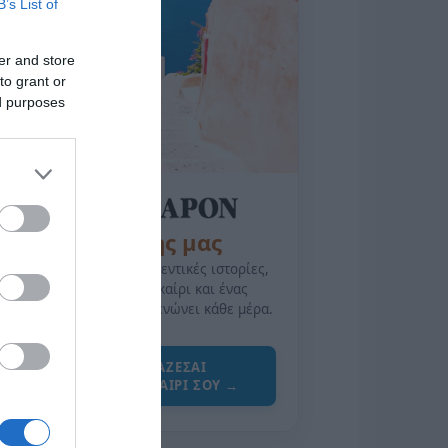
B’s List of
er and store
to grant or
ed purposes
της Ζωής μας
Οι άνθρωποι, οι αυθεντικές ιστορίες,
το ελληνικό καλοκαίρι και ένας
πολιτισμός που μας ενώνει κάθε μέρα.
ΌΣΑ ΧΡΕΙΆΖΕΣΑΙ
ΓΙΑ ΤΟ ΚΑΛΟΚΑΊΡΙ ΣΟΥ →