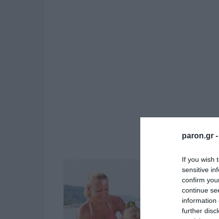
paron.gr 
If you wish 
sensitive in
confirm you
continue se
information 
further disc