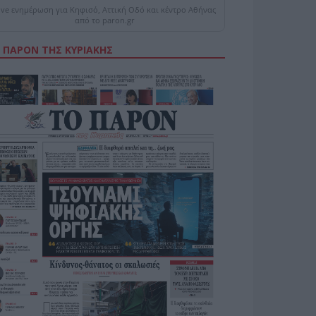
ive ενημέρωση για Κηφισό, Αττική Οδό και κέντρο Αθήνας
από το paron.gr
 ΠΑΡΟΝ ΤΗΣ ΚΥΡΙΑΚΗΣ