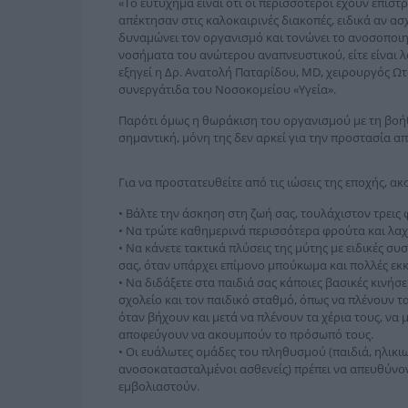
«Το ευτύχημα είναι ότι οι περισσότεροι έχουν επιστ
απέκτησαν στις καλοκαιρινές διακοπές, ειδικά αν 
δυναμώνει τον οργανισμό και τονώνει το ανοσοποιητ
νοσήματα του ανώτερου αναπνευστικού, είτε είναι λο
εξηγεί η Δρ. Ανατολή Παταρίδου, MD, χειρουργός 
συνεργάτιδα του Νοσοκομείου «Υγεία».
Παρότι όμως η θωράκιση του οργανισμού με τη βοήθ
σημαντική, μόνη της δεν αρκεί για την προστασία από
Για να προστατευθείτε από τις ιώσεις της εποχής, 
• Βάλτε την άσκηση στη ζωή σας, τουλάχιστον τρεις
• Να τρώτε καθημερινά περισσότερα φρούτα και λαχ
• Να κάνετε τακτικά πλύσεις της μύτης με ειδικές σ
σας, όταν υπάρχει επίμονο μπούκωμα και πολλές εκκ
• Να διδάξετε στα παιδιά σας κάποιες βασικές κινήσε
σχολείο και τον παιδικό σταθμό, όπως να πλένουν τα
όταν βήχουν και μετά να πλένουν τα χέρια τους, να
αποφεύγουν να ακουμπούν το πρόσωπό τους.
• Οι ευάλωτες ομάδες του πληθυσμού (παιδιά, ηλικ
ανοσοκατασταλμένοι ασθενείς) πρέπει να απευθύνοντ
εμβολιαστούν.