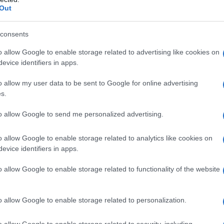
ΡΟ
Out
Jaafar Jackson: Από τον «Michael» στο
Χάν
«Supermax» με τον Will Smith
consents
LIV
Σω
o allow Google to enable storage related to advertising like cookies on
evice identifiers in apps.
Ξύπ
Παν
o allow my user data to be sent to Google for online advertising
Τηλεοπτικά «Μαγειρέματα», Ψηφιακοί
ΟΑ
s.
Πόλεμοι και ένα… Τσουνάμι Αλλαγών: Η
GSI
Εβδομάδα που Ανακάτεψε την Τράπουλα
to allow Google to send me personalized advertising.
των Ελληνικών Media
ΕΛ.
έχε
o allow Google to enable storage related to analytics like cookies on
ολο
evice identifiers in apps.
o allow Google to enable storage related to functionality of the website
st
o allow Google to enable storage related to personalization.
o allow Google to enable storage related to security, including