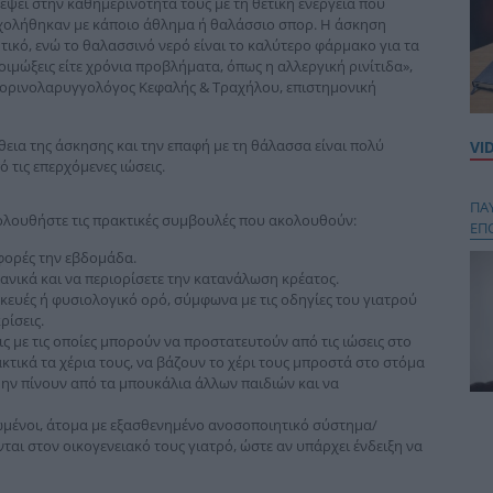
ρέψει στην καθημερινότητά τους με τη θετική ενέργεια που
ασχολήθηκαν με κάποιο άθλημα ή θαλάσσιο σπορ. Η άσκηση
ικό, ενώ το θαλασσινό νερό είναι το καλύτερο φάρμακο για τα
ιμώξεις είτε χρόνια προβλήματα, όπως η αλλεργική ρινίτιδα»,
Ωτορινολαρυγγολόγος Κεφαλής & Τραχήλου, επιστημονική
εια της άσκησης και την επαφή με τη θάλασσα είναι πολύ
VI
 τις επερχόμενες ιώσεις.
ΠΑ
ακολουθήστε τις πρακτικές συμβουλές που ακολουθούν:
ΕΠ
 φορές την εβδομάδα.
ανικά και να περιορίσετε την κατανάλωση κρέατος.
υσκευές ή φυσιολογικό ορό, σύμφωνα με τις οδηγίες του γιατρού
ρίσεις.
ις με τις οποίες μπορούν να προστατευτούν από τις ιώσεις στο
κτικά τα χέρια τους, να βάζουν το χέρι τους μπροστά στο στόμα
 μην πίνουν από τα μπουκάλια άλλων παιδιών και να
Κου
ιωμένοι, άτομα με εξασθενημένο ανοσοποιητικό σύστημα/
περ
αι στον οικογενειακό τους γιατρό, ώστε αν υπάρχει ένδειξη να
στή
και