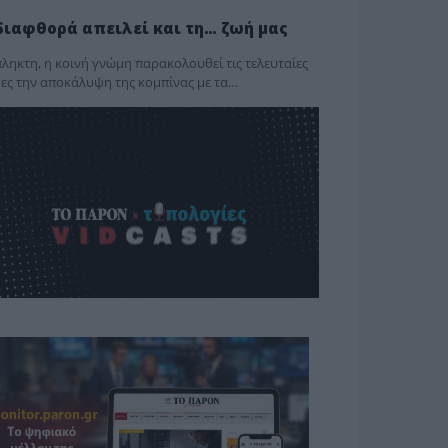
διαφθορά απειλεί και τη… ζωή μας
ληκτη, η κοινή γνώμη παρακολουθεί τις τελευταίες
ες την αποκάλυψη της κο­μπίνας με τα…