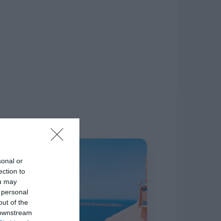
δίκτυο.
Η ΣΤΗΛΗ ΜΑΣ
sonal or
ection to
ou may
 personal
out of the
 downstream