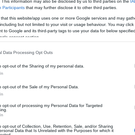
. This information may also be disclosed by us to third parties on the
IA
Participants
that may further disclose it to other third parties.
 that this website/app uses one or more Google services and may gath
Στ. Πάσχου: Η παχυσαρκία ως
including but not limited to your visit or usage behaviour. You may click 
αιτιολογικός παράγοντας αγγειακής
 to Google and its third-party tags to use your data for below specifi
άνοιας
ogle consent section.
l Data Processing Opt Outs
o opt-out of the Sharing of my personal data.
Tote bag obsession: Βρήκαμε την τσάντα
In
που θα «κουβαλήσει» όλο το καλοκαίρι
σου
o opt-out of the Sale of my Personal Data.
In
to opt-out of processing my Personal Data for Targeted
Summer friendship era: Γιατί οι διακοπές
ing.
In
με την παρέα κερδίζουν ξανά την καρδιά
μας
o opt-out of Collection, Use, Retention, Sale, and/or Sharing
ersonal Data that Is Unrelated with the Purposes for which it
lected.