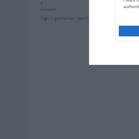
X
authenti
LinkedIn
Tags:
o-giatros-sas
,
ΑΝΑΤΟΛΗ ΠΑΤΑΡΙΔΟΥ
,
ΙΩΣΕΙΣ
,
Υ