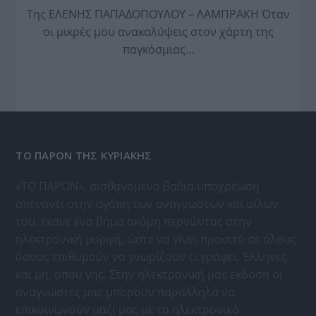
Της ΕΛΕΝΗΣ ΠΑΠΑΔΟΠΟΥΛΟΥ – ΛΑΜΠΡΑΚΗ Όταν
οι μικρές μου ανακαλύψεις στον χάρτη της
παγκόσμιας…
ΤΟ ΠΑΡΟΝ ΤΗΣ ΚΥΡΙΑΚΗΣ
«ΤΟ ΠΑΡΟΝ», αισθανόμενο βαθιά υποχρέωση
απέναντι στην αγάπη των αναγνωστών και φίλων
του, έκανε ένα βήμα ακόμη περνώντας στην
ηλεκτρονική μορφή, ώστε να γίνει προσιτό σε όλους
όσους επιθυμούν να γνωρίζουν τι γράφει, Έλληνες
και μη, όπου γης. Στην ηλεκτρονική μας έκδοση οι
αναγνώστες μας μπορούν παράλληλα να
επικοινωνούν μαζί μας με το ηλεκτρονικό