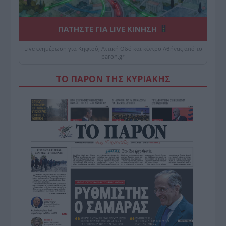
ΠΑΤΗΣΤΕ ΓΙΑ LIVE ΚΙΝΗΣΗ
Live ενημέρωση για Κηφισό, Αττική Οδό και κέντρο Αθήνας από το
paron.gr
ΤΟ ΠΑΡΟΝ ΤΗΣ ΚΥΡΙΑΚΗΣ