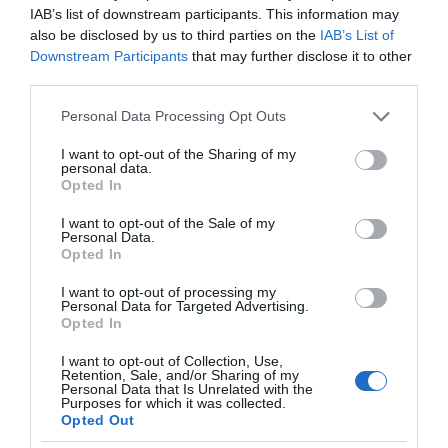
πρωτοβουλία για την άρση της ανωνυμίας στο
IAB’s list of downstream participants. This information may
διαδίκτυο.
also be disclosed by us to third parties on the
IAB’s List of
Downstream Participants
that may further disclose it to other
third parties.
Please note that this website/app uses one or more Google
Personal Data Processing Opt Outs
services and may gather and store information including but
not limited to your visit or usage behaviour. You may click to
I want to opt-out of the Sharing of my
personal data.
grant or deny consent to Google and its third-party tags to
Opted In
use your data for below specified purposes in below Google
consent section.
I want to opt-out of the Sale of my
Personal Data.
Opted In
I want to opt-out of processing my
Η ΣΤΗΛΗ ΜΑΣ
Personal Data for Targeted Advertising.
Opted In
I want to opt-out of Collection, Use,
Retention, Sale, and/or Sharing of my
Personal Data that Is Unrelated with the
Purposes for which it was collected.
Opted Out