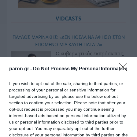
VIDCASTS
ΠΑΥΛΟΣ ΜΑΡΙΝΑΚΗΣ: «ΔΕΝ ΗΘΕΛΑ ΝΑ ΑΦΗΣΩ ΣΤΟΝ
ΕΠΟΜΕΝΟ ΜΙΑ ΚΑΥΤΗ ΠΑΤΑΤΑ»
Ο κυβερνητικός εκπρόσωπος,
Παύλος Μαρινάκης, ανοίγει τα
χαρτιά του στις «Τυπολογίες»
paron.gr -
Do Not Process My Personal Information
σε ένα vidcast που μιλάει για
τις μεγάλες τομές στον χώρο
If you wish to opt-out of the sale, sharing to third parties, or
processing of your personal or sensitive information for
των Μέσων Μαζικής
targeted advertising by us, please use the below opt-out
Ενημέρωσης. Σε μια εφ’ όλης της ύλης
section to confirm your selection. Please note that after your
συνέντευξη στον Βασίλη Κουφόπουλο, αναλύει
opt-out request is processed you may continue seeing
το χρονοδιάγραμμα για τις περιφερειακές και
interest-based ads based on personal information utilized by
ραδιοφωνικές άδειες, το πακέτο στήριξης των 80
us or personal information disclosed to third parties prior to
your opt-out. You may separately opt-out of the further
εκατομμυρίων ευρώ για τον Τύπο, αλλά και την
disclosure of your personal information by third parties on the