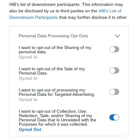
IAB’s list of downstream participants. This information may
also be disclosed by us to third parties on the
IAB’s List of
Downstream Participants
that may further disclose it to other
third parties.
Please note that this website/app uses one or more Google
Personal Data Processing Opt Outs
services and may gather and store information including but
not limited to your visit or usage behaviour. You may click to
I want to opt-out of the Sharing of my
Ενδεικτικά, για το χρονικό διάστημα από
personal data.
grant or deny consent to Google and its third-party tags to
Opted In
1/1/2026 έως και 31/5/2026, το ΚΕΔΥ
use your data for below specified purposes in below Google
consent section.
πραγματοποίησε μικροβιολογική ανάλυση 351
I want to opt-out of the Sale of my
Personal Data.
δειγμάτων υδάτων από κολυμβητικές
Opted In
δεξαμενές και 815 δειγμάτων υδάτων από
I want to opt-out of processing my
ακτές κολύμβησης, διενεργώντας 1.398 και
Personal Data for Targeted Advertising.
Opted In
1.610 εργαστηριακές αναλύσεις, αντίστοιχα. Σε
I want to opt-out of Collection, Use,
ό,τι αφορά τους χημικούς ελέγχους σε
Retention, Sale, and/or Sharing of my
Personal Data that Is Unrelated with the
κολυμβητικές δεξαμενές, αναλύθηκαν 145
Purposes for which it was collected.
δείγματα, διενεργώντας 576 εργαστηριακές
Opted Out