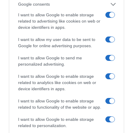
αναλύσεις.
Google consents
Με τους ελέγχους αυτούς το ΚΕΔΥ συμβάλλει
I want to allow Google to enable storage
ουσιαστικά στη συστηματική παρακολούθηση
related to advertising like cookies on web or
device identifiers in apps.
της ποιότητας των υδάτων, η οποία αποτελεί
βασικό πυλώνα της πρόληψης και της
I want to allow my user data to be sent to
προστασίας της δημόσιας υγείας,
Google for online advertising purposes.
διασφαλίζοντας ότι οι πολίτες απολαμβάνουν
I want to allow Google to send me
με ασφάλεια το νερό και τις δραστηριότητες
personalized advertising.
που συνδέονται με αυτό.
I want to allow Google to enable storage
Χρήσιμες συμβουλές για τους πολίτες
related to analytics like cookies on web or
device identifiers in apps.
• Επιλέγετε οργανωμένες ή γνωστές παραλίες
που παρακολουθούνται για την ποιότητα των
I want to allow Google to enable storage
related to functionality of the website or app.
νερών.
• Αποφεύγετε την κολύμβηση σε νερά με
I want to allow Google to enable storage
εμφανή σημάδια ρύπανσης ή μετά από έντονα
related to personalization.