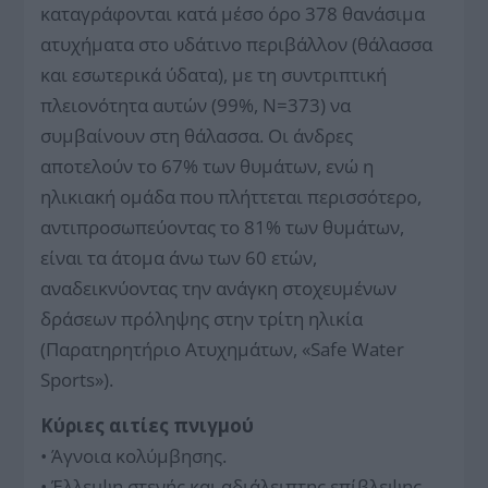
καταγράφονται κατά μέσο όρο 378 θανάσιμα
ατυχήματα στο υδάτινο περιβάλλον (θάλασσα
και εσωτερικά ύδατα), με τη συντριπτική
πλειονότητα αυτών (99%, Ν=373) να
συμβαίνουν στη θάλασσα. Οι άνδρες
αποτελούν το 67% των θυμάτων, ενώ η
ηλικιακή ομάδα που πλήττεται περισσότερο,
αντιπροσωπεύοντας το 81% των θυμάτων,
είναι τα άτομα άνω των 60 ετών,
αναδεικνύοντας την ανάγκη στοχευμένων
δράσεων πρόληψης στην τρίτη ηλικία
(Παρατηρητήριο Ατυχημάτων, «Safe Water
Sports»).
Κύριες αιτίες πνιγμού
• Άγνοια κολύμβησης.
• Έλλειψη στενής και αδιάλειπτης επίβλεψης