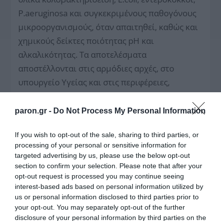
P.aeruginosa και συγκεκριμένους παθογόνους
μικροοργανισμούς, όταν απαιτηθεί, καθώς και
χημικούς δείκτες ποιότητας pH και
αλκαλικότητας. Τα αποτελέσματα
αποστέλλονται στις αρμόδιες αρχές, στο
υπουργείο Υγείας και στις περιφέρειες,
προκειμένου να ληφθούν οι αποφάσεις
καταλληλότητας των υδάτων, χαρακτηρισμού
paron.gr -
Do Not Process My Personal Information
της ακτής ή μέτρων προστασίας της δημόσιας
If you wish to opt-out of the sale, sharing to third parties, or
υγείας.
processing of your personal or sensitive information for
targeted advertising by us, please use the below opt-out
section to confirm your selection. Please note that after your
opt-out request is processed you may continue seeing
interest-based ads based on personal information utilized by
us or personal information disclosed to third parties prior to
your opt-out. You may separately opt-out of the further
disclosure of your personal information by third parties on the