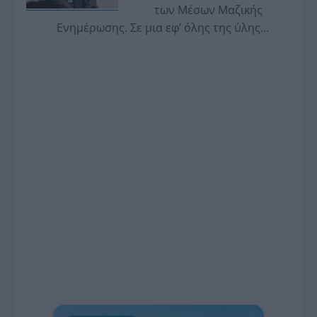
των Μέσων Μαζικής
Ενημέρωσης. Σε μια εφ’ όλης της ύλης
συνέντευξη στον Βασίλη Κουφόπουλο, αναλύει
το χρονοδιάγραμμα για τις περιφερειακές και
ραδιοφωνικές άδειες, το πακέτο στήριξης των 80
εκατομμυρίων ευρώ για τον Τύπο, αλλά και την
πρωτοβουλία για την άρση της ανωνυμίας στο
διαδίκτυο.