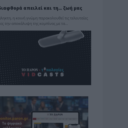
διαφθορά απειλεί και τη… ζωή μας
ληκτη, η κοινή γνώμη παρακολουθεί τις τελευταίες
ες την αποκάλυψη της κο­μπίνας με τα…