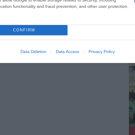
cation functionality and fraud prevention, and other user protection.
Ο καιρός των επομένων ημερών:
Κανονικός Αύγουστος με δυνατούς
CONFIRM
βοριάδες και σταδιακή άνοδο της
θερμοκρασίας
ΔΕ
Data Deletion
Data Access
Privacy Policy