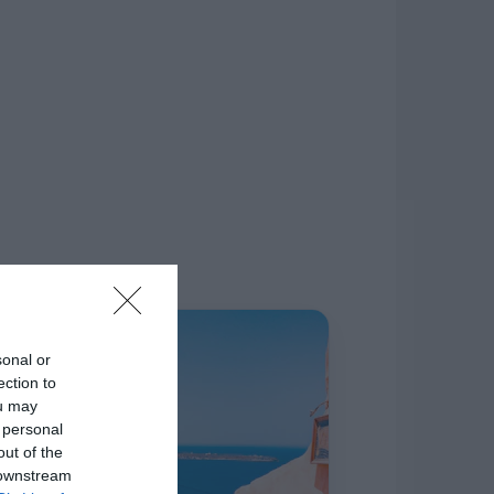
δίκτυο.
Η ΣΤΗΛΗ ΜΑΣ
sonal or
ection to
ou may
 personal
out of the
 downstream