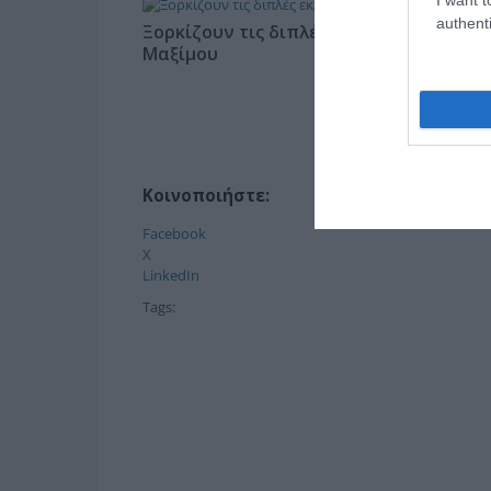
authenti
Ξορκίζουν τις διπλές εκλογές στο
Μαξίμου
Κοινοποιήστε:
Facebook
X
LinkedIn
Tags: