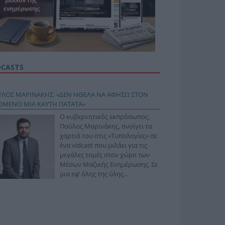
DCASTS
ΥΛΟΣ ΜΑΡΙΝΑΚΗΣ: «ΔΕΝ ΗΘΕΛΑ ΝΑ ΑΦΗΣΩ ΣΤΟΝ
ΟΜΕΝΟ ΜΙΑ ΚΑΥΤΗ ΠΑΤΑΤΑ»
Ο κυβερνητικός εκπρόσωπος,
Παύλος Μαρινάκης, ανοίγει τα
χαρτιά του στις «Τυπολογίες» σε
ένα vidcast που μιλάει για τις
μεγάλες τομές στον χώρο των
Μέσων Μαζικής Ενημέρωσης. Σε
μια εφ’ όλης της ύλης
συνέντευξη στον Βασίλη
φόπουλο, αναλύει το χρονοδιάγραμμα για τις
ιφερειακές και ραδιοφωνικές άδειες, το πακέτο
ριξης των 80 εκατομμυρίων ευρώ για τον Τύπο, αλλά
 την πρωτοβουλία για την άρση της ανωνυμίας στο