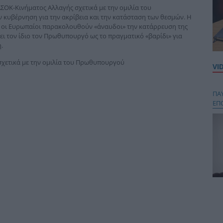
ΟΚ-Κινήματος Αλλαγής σχετικά με την ομιλία του
κυβέρνηση για την ακρίβεια και την κατάσταση των θεσμών. Η
ι οι Ευρωπαίοι παρακολουθούν «άναυδοι» την κατάρρευση της
ι τον ίδιο τον Πρωθυπουργό ως το πραγματικό «βαρίδι» για
.
χετικά με την ομιλία του Πρωθυπουργού
VI
ΠΑ
ΕΠ
Κου
περ
στή
και