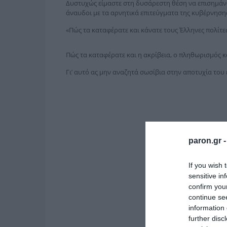
Δυστυχώς είμαστε στη δυσάρεστη θέση να επισημάν
άναυδοι με τα αρνητικά επιτεύγματα της κυβέρνησης
«Πώς τα καταφέρατε και κάνατε τους Έλληνες πολίτ
Πώς τα καταφέρατε και η ακρίβεια, ο πληθωρισμός κα
Γι’ αυτό ας μην αναζητά σωσίβια στην αποτυχία του 
paron.gr 
If you wish 
sensitive in
confirm you
continue se
information 
further disc