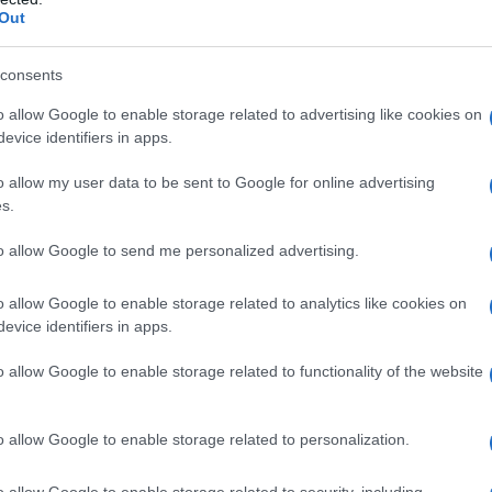
ΡΟ
Out
Το 
consents
Πώς να ξεφλουδίζεις εύκολα το σκόρδο –
Ε. 
Το kitchen trick που κάθε foodie πρέπει
να 
o allow Google to enable storage related to advertising like cookies on
να ξέρει
evice identifiers in apps.
ΤΟ 
ΝΔ
o allow my user data to be sent to Google for online advertising
Ιπ
s.
Ιππ
Τηλεοπτικά «Μαγειρέματα», Ψηφιακοί
to allow Google to send me personalized advertising.
Ανα
Πόλεμοι και ένα… Τσουνάμι Αλλαγών: Η
«άρ
Εβδομάδα που Ανακάτεψε την Τράπουλα
o allow Google to enable storage related to analytics like cookies on
Ελλ
των Ελληνικών Media
evice identifiers in apps.
φα
o allow Google to enable storage related to functionality of the website
ΤΣΟΥΝΑΜΙ ψηφιακής οργής…
o allow Google to enable storage related to personalization.
st
συμπαρασύρει την κυβέρνηση
o allow Google to enable storage related to security, including