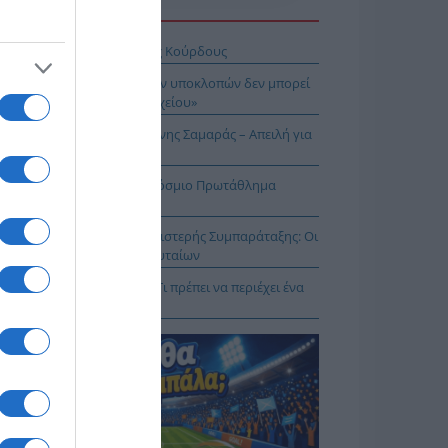
Η ΕΙΔΗΣΕΩΝ
σχέδιο του Ισραήλ για τους Κούρδους
Λιακούλη: «Το σκάνδαλο των υποκλοπών δεν μπορεί
μείνει στο σκοτάδι ενός αρχείου»
ΠΑΡΟΝ: Ρυθμιστής ο Αντώνης Σαμαράς – Απειλή για
πασία – Η Ελλάδα στο Παγκόσμιο Πρωτάθλημα
ασίας!
κοίνωση της Ελληνικής Αριστερής Συμπαράταξης: Οι
ιστοι» τελευταίοι των τελευταίων
ηνικός Ερυθρός Σταυρός: Τι πρέπει να περιέχει ένα
ρμακείο διακοπών