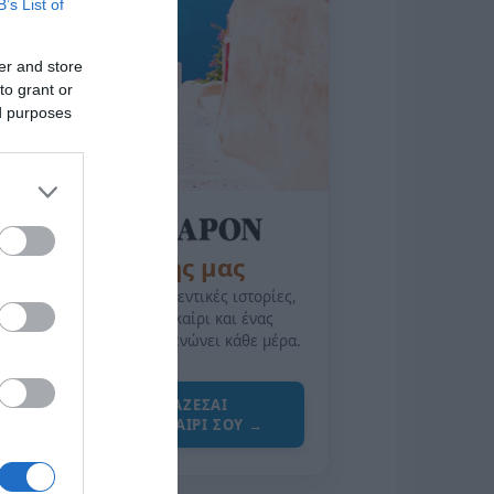
B’s List of
er and store
to grant or
ed purposes
της Ζωής μας
Οι άνθρωποι, οι αυθεντικές ιστορίες,
το ελληνικό καλοκαίρι και ένας
πολιτισμός που μας ενώνει κάθε μέρα.
ΌΣΑ ΧΡΕΙΆΖΕΣΑΙ
ΓΙΑ ΤΟ ΚΑΛΟΚΑΊΡΙ ΣΟΥ →