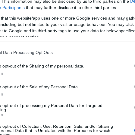
. This information may also be disclosed by us to third parties on the
IA
μιας ισχυρής Ελλάδας με κοινωνική δικαιοσύνη είναι ο ίδιος και
Participants
that may further disclose it to other third parties.
 that this website/app uses one or more Google services and may gath
 ότι «το ΠΑΣΟΚ πήρε τη σκυτάλη από τον ΣΥΡΙΖΑ».
including but not limited to your visit or usage behaviour. You may click 
 to Google and its third-party tags to use your data for below specifi
ogle consent section.
υ προκατόχου σας στη χειραγώγηση των θεσμών, στις επιθέσεις
ίες, στο χάιδεμα των funds και στην αδυναμία να εγγυηθείτε
l Data Processing Opt Outs
έπεια.
o opt-out of the Sharing of my personal data.
In
Χωνάκι ή κυπελλάκι; Σε αυτά τα 5
παγωτατζίδικα της Αθήνας η απάντηση
o opt-out of the Sale of my Personal Data.
είναι…και τα δύο!
In
to opt-out of processing my Personal Data for Targeted
ing.
In
s
Αυτά είναι τα 4 prints στα μαγιό που θα
φέ
βλέπεις σε κάθε παραλία φέτος!
o opt-out of Collection, Use, Retention, Sale, and/or Sharing
ersonal Data that Is Unrelated with the Purposes for which it
lected.