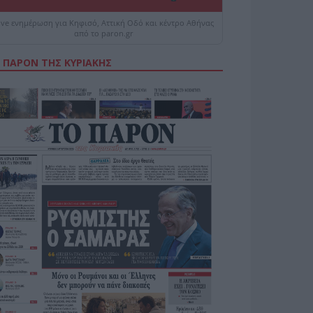
ive ενημέρωση για Κηφισό, Αττική Οδό και κέντρο Αθήνας
από το paron.gr
 ΠΑΡΟΝ ΤΗΣ ΚΥΡΙΑΚΗΣ