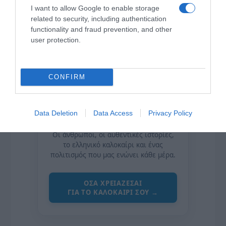
I want to allow Google to enable storage
related to security, including authentication
functionality and fraud prevention, and other
user protection.
CONFIRM
Data Deletion
Data Access
Privacy Policy
της Ζωής μας
Οι άνθρωποι, οι αυθεντικές ιστορίες,
το ελληνικό καλοκαίρι και ένας
πολιτισμός που μας ενώνει κάθε μέρα.
ΌΣΑ ΧΡΕΙΆΖΕΣΑΙ
ΓΙΑ ΤΟ ΚΑΛΟΚΑΊΡΙ ΣΟΥ →