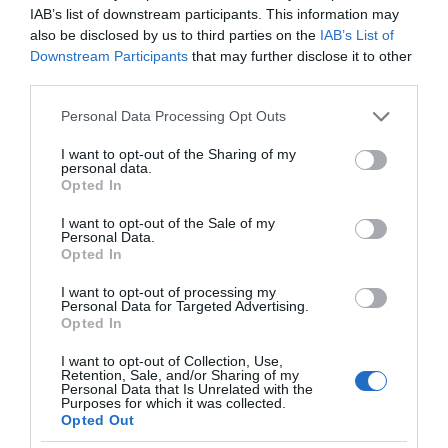
IAB’s list of downstream participants. This information may
also be disclosed by us to third parties on the
IAB’s List of
Downstream Participants
that may further disclose it to other
VIDCASTS
third parties.
Please note that this website/app uses one or more Google
Personal Data Processing Opt Outs
ΠΑΥΛΟΣ ΜΑΡΙΝΑΚΗΣ: «ΔΕΝ ΗΘΕΛΑ ΝΑ ΑΦΗΣΩ ΣΤΟΝ
services and may gather and store information including but
ΕΠΟΜΕΝΟ ΜΙΑ ΚΑΥΤΗ ΠΑΤΑΤΑ»
not limited to your visit or usage behaviour. You may click to
I want to opt-out of the Sharing of my
personal data.
grant or deny consent to Google and its third-party tags to
Ο κυβερνητικός εκπρόσωπος,
Opted In
use your data for below specified purposes in below Google
Παύλος Μαρινάκης, ανοίγει τα
consent section.
I want to opt-out of the Sale of my
χαρτιά του στις «Τυπολογίες»
Personal Data.
Opted In
σε ένα vidcast που μιλάει για
τις μεγάλες τομές στον χώρο
I want to opt-out of processing my
των Μέσων Μαζικής
Personal Data for Targeted Advertising.
Opted In
Ενημέρωσης. Σε μια εφ’ όλης της ύλης
συνέντευξη στον Βασίλη Κουφόπουλο, αναλύει
I want to opt-out of Collection, Use,
Retention, Sale, and/or Sharing of my
το χρονοδιάγραμμα για τις περιφερειακές και
Personal Data that Is Unrelated with the
Purposes for which it was collected.
ραδιοφωνικές άδειες, το πακέτο στήριξης των 80
Opted Out
εκατομμυρίων ευρώ για τον Τύπο, αλλά και την