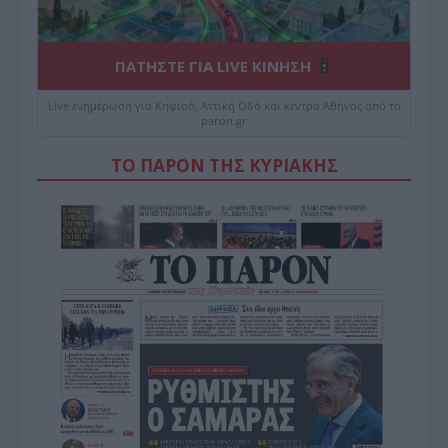
ΠΑΤΗΣΤΕ ΓΙΑ LIVE ΚΙΝΗΣΗ
Live ενημέρωση για Κηφισό, Αττική Οδό και κέντρο Αθήνας από το
paron.gr
ΤΟ ΠΑΡΟΝ ΤΗΣ ΚΥΡΙΑΚΗΣ