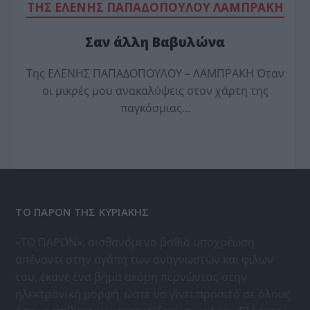
TΗΣ ΕΛΕΝΗΣ ΠΑΠΑΔΟΠΟΥΛΟΥ ΛΑΜΠΡΑΚΗ
Σαν άλλη Βαβυλώνα
Της ΕΛΕΝΗΣ ΠΑΠΑΔΟΠΟΥΛΟΥ – ΛΑΜΠΡΑΚΗ Όταν
οι μικρές μου ανακαλύψεις στον χάρτη της
παγκόσμιας…
ΤΟ ΠΑΡΟΝ ΤΗΣ ΚΥΡΙΑΚΗΣ
«ΤΟ ΠΑΡΟΝ», αισθανόμενο βαθιά υποχρέωση
απέναντι στην αγάπη των αναγνωστών και φίλων
του, έκανε ένα βήμα ακόμη περνώντας στην
ηλεκτρονική μορφή, ώστε να γίνει προσιτό σε όλους