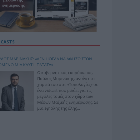
DCASTS
ΥΛΟΣ ΜΑΡΙΝΑΚΗΣ: «ΔΕΝ ΗΘΕΛΑ ΝΑ ΑΦΗΣΩ ΣΤΟΝ
ΟΜΕΝΟ ΜΙΑ ΚΑΥΤΗ ΠΑΤΑΤΑ»
Ο κυβερνητικός εκπρόσωπος,
Παύλος Μαρινάκης, ανοίγει τα
χαρτιά του στις «Τυπολογίες» σε
ένα vidcast που μιλάει για τις
μεγάλες τομές στον χώρο των
Μέσων Μαζικής Ενημέρωσης. Σε
μια εφ’ όλης της ύλης
συνέντευξη στον Βασίλη
φόπουλο, αναλύει το χρονοδιάγραμμα για τις
ιφερειακές και ραδιοφωνικές άδειες, το πακέτο
ριξης των 80 εκατομμυρίων ευρώ για τον Τύπο, αλλά
 την πρωτοβουλία για την άρση της ανωνυμίας στο