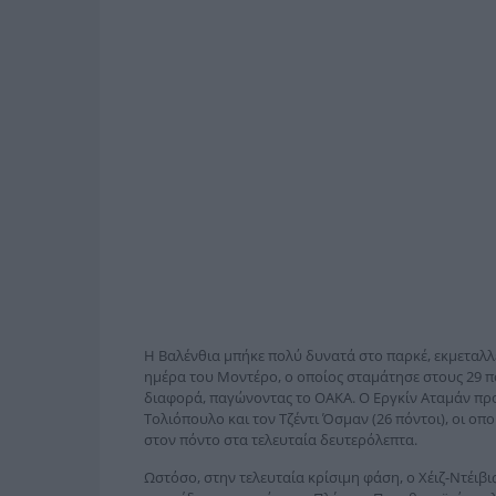
Η Βαλένθια μπήκε πολύ δυνατά στο παρκέ, εκμεταλλε
ημέρα του Μοντέρο, ο οποίος σταμάτησε στους 29 π
διαφορά, παγώνοντας το ΟΑΚΑ. Ο Εργκίν Αταμάν πρ
Τολιόπουλο και τον Τζέντι Όσμαν (26 πόντοι), οι οπ
στον πόντο στα τελευταία δευτερόλεπτα.
Ωστόσο, στην τελευταία κρίσιμη φάση, ο Χέιζ-Ντέιβι