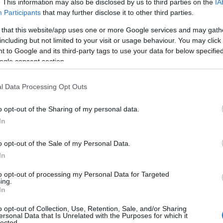
. This information may also be disclosed by us to third parties on the
IA
Participants
that may further disclose it to other third parties.
 that this website/app uses one or more Google services and may gath
Τηλεοπτικά «Μαγειρέματα», Ψηφιακοί
including but not limited to your visit or usage behaviour. You may click 
Πόλεμοι και ένα… Τσουνάμι Αλλαγών: Η
 to Google and its third-party tags to use your data for below specifi
Εβδομάδα που Ανακάτεψε την Τράπουλα
ogle consent section.
των Ελληνικών Media
l Data Processing Opt Outs
o opt-out of the Sharing of my personal data.
ΤΣΟΥΝΑΜΙ ψηφιακής οργής…
In
st
συμπαρασύρει την κυβέρνηση
o opt-out of the Sale of my Personal Data.
In
to opt-out of processing my Personal Data for Targeted
Ο καιρός των επομένων ημερών:
ing.
Κανονικός Αύγουστος με δυνατούς
In
βοριάδες και σταδιακή άνοδο της
o opt-out of Collection, Use, Retention, Sale, and/or Sharing
θερμοκρασίας
ersonal Data that Is Unrelated with the Purposes for which it
lected.