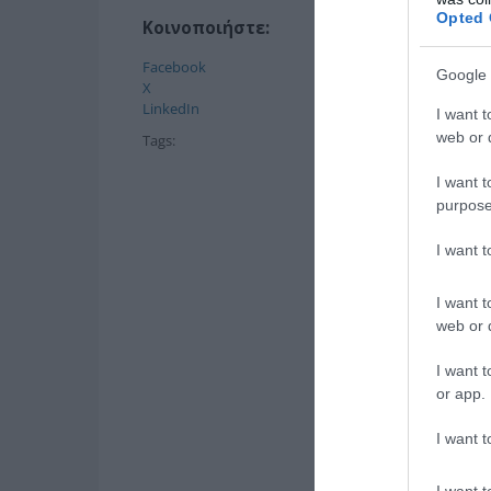
Opted 
Κοινοποιήστε:
Facebook
Google 
X
LinkedIn
I want t
web or d
Tags:
I want t
purpose
I want 
I want t
web or d
I want t
or app.
I want t
I want t