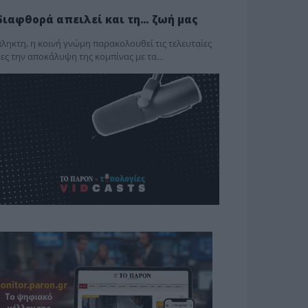
διαφθορά απειλεί και τη… ζωή μας
ληκτη, η κοινή γνώμη παρακολουθεί τις τελευταίες
ες την αποκάλυψη της κο­μπίνας με τα…