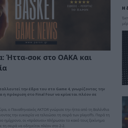
Η 
Έκπ
μέρ
α: Ήττα-σοκ στο ΟΑΚΑ και
ία
αλλευτεί την έδρα του στο Game 4, γνωρίζοντας την
 η πρόκριση στο Final Four να κρίνεται πλέον σε
νεύρα, ο Παναθηναϊκός AKTOR γνώρισε την ήττα από τη Βαλένθια
οντας την ευκαιρία να τελειώσει τη σειρά των playoffs. Παρά τη
ο ημίχρονο, οι «πράσινοι» πλήρωσαν το κακό τους ξεκίνημα
ε τη σειρά να οδηγείται πλέον στο 2-2.