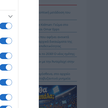
Η ΕΙΔΗΣΕΩΝ
Κ – Άντερλεχτ LIVE: Η τηλεοπτική μετάδοση του
ώνα (OPEN)
 Μύκονο βρίσκεται η Nicole Kidman: Γεύμα στο
mos μαζί με Zoe Saldaña και Omar Epps
α Δούρου: Θολή συμφωνία που αφήνει ανοικτά
τήματα σχετικά με τα κυριαρχικά δικαιώματα της
άδας έναντι της τουρκικής επιθετικότητας
ιλάν Βιτάλις στην ΑΕΚ μέχρι το 2030! Ο νέος ηγέτης;
K On Fire: Ψάχνει το «μπαμ» με την Άντερλεχτ στην
ύμπα!
α Μενδώνη: Αυτοψία στα Αιγόσθενα, στο αρχαίο
ύριο, στα βυζαντινά και μεταβυζαντινά μνημεία