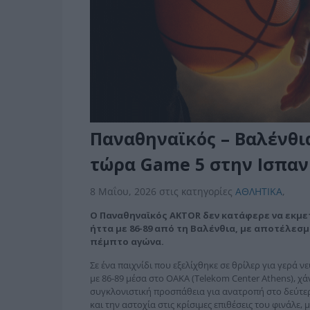
Παναθηναϊκός – Βαλένθι
τώρα Game 5 στην Ισπαν
8 Μαΐου, 2026
στις κατηγορίες
ΑΘΛΗΤΙΚΑ
,
Ο Παναθηναϊκός AKTOR δεν κατάφερε να εκμετ
ήττα με 86-89 από τη Βαλένθια, με αποτέλεσμα
πέμπτο αγώνα.
Σε ένα παιχνίδι που εξελίχθηκε σε θρίλερ για γερά 
με 86-89 μέσα στο ΟΑΚΑ (Telekom Center Athens), χάν
συγκλονιστική προσπάθεια για ανατροπή στο δεύτερ
και την αστοχία στις κρίσιμες επιθέσεις του φινάλε, μ