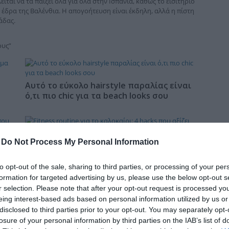
ται να τα παίξει όλα για όλα στην Ισπανία, καθώς το εισιτήριο
δια
ν έδρα της Βαλένθια. Η απογοήτευση είναι έκδηλη, αλλά η πίστη
άδας.
ους”
Αυτό το εύκολο hairstyle παραλίας είναι
ό,τι πιο chic για τα beach looks σου
-
Do Not Process My Personal Information
Η
Fitness routine για το καλοκαίρι: 4 hacks
που αξίζει να δοκιμάσεις
to opt-out of the sale, sharing to third parties, or processing of your per
formation for targeted advertising by us, please use the below opt-out s
r selection. Please note that after your opt-out request is processed y
eing interest-based ads based on personal information utilized by us or
Πώς να φτιάξεις το αγαπημένο φαγητό
disclosed to third parties prior to your opt-out. You may separately opt-
της Cardi B στο σπίτι σε λίγα λεπτά
losure of your personal information by third parties on the IAB’s list of