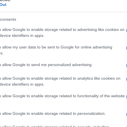
ΡΟ
Out
ΠΑΟ
consents
αγ
Στη
o allow Google to enable storage related to advertising like cookies on
Nam
evice identifiers in apps.
Ρέν
o allow my user data to be sent to Google for online advertising
ερω
s.
Ελλ
Ο Μ
to allow Google to send me personalized advertising.
PAO
Το
o allow Google to enable storage related to analytics like cookies on
evice identifiers in apps.
Λίν
φρο
o allow Google to enable storage related to functionality of the website
o allow Google to enable storage related to personalization.
o allow Google to enable storage related to security, including