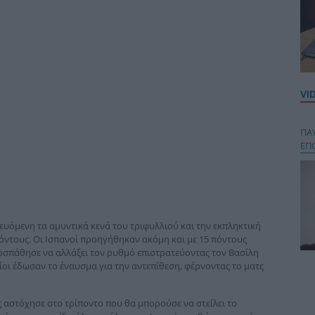
VI
ΠΑ
ΕΠ
υόμενη τα αμυντικά κενά του τριφυλλιού και την εκπληκτική
όντους. Οι Ισπανοί προηγήθηκαν ακόμη και με 15 πόντους
οσπάθησε να αλλάξει τον ρυθμό επιστρατεύοντας τον Βασίλη
οίοι έδωσαν το έναυσμα για την αντεπίθεση, φέρνοντας το ματς
Κου
περ
στή
ς αστόχησε στο τρίποντο που θα μπορούσε να στείλει το
και