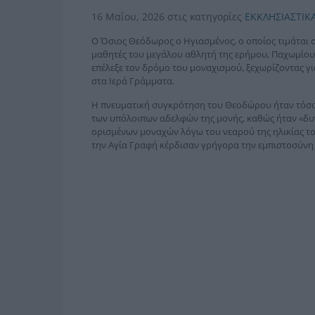
16 Μαΐου, 2026
στις κατηγορίες
ΕΚΚΛΗΣΙΑΣΤΙΚ
Ο Όσιος Θεόδωρος ο Ηγιασμένος, ο οποίος τιμάται σ
μαθητές του μεγάλου αθλητή της ερήμου, Παχωμίου.
επέλεξε τον δρόμο του μοναχισμού, ξεχωρίζοντας γι
στα Ιερά Γράμματα.
Η πνευματική συγκρότηση του Θεοδώρου ήταν τόσο 
των υπόλοιπων αδελφών της μονής, καθώς ήταν «δυνα
ορισμένων μοναχών λόγω του νεαρού της ηλικίας του
την Αγία Γραφή κέρδισαν γρήγορα την εμπιστοσύνη