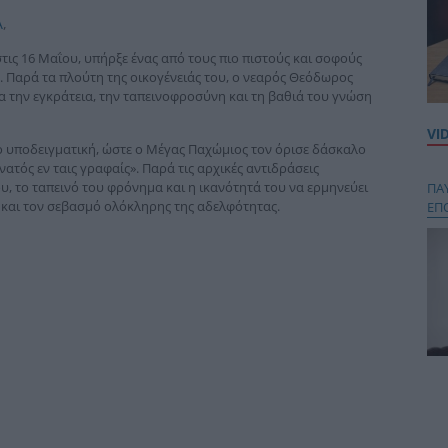
Α
,
τις 16 Μαΐου, υπήρξε ένας από τους πιο πιστούς και σοφούς
 Παρά τα πλούτη της οικογένειάς του, ο νεαρός Θεόδωρος
α την εγκράτεια, την ταπεινοφροσύνη και τη βαθιά του γνώση
VI
υποδειγματική, ώστε ο Μέγας Παχώμιος τον όρισε δάσκαλο
τός εν ταις γραφαίς». Παρά τις αρχικές αντιδράσεις
, το ταπεινό του φρόνημα και η ικανότητά του να ερμηνεύει
ΠΑ
 και τον σεβασμό ολόκληρης της αδελφότητας.
ΕΠ
Κου
περ
στή
και