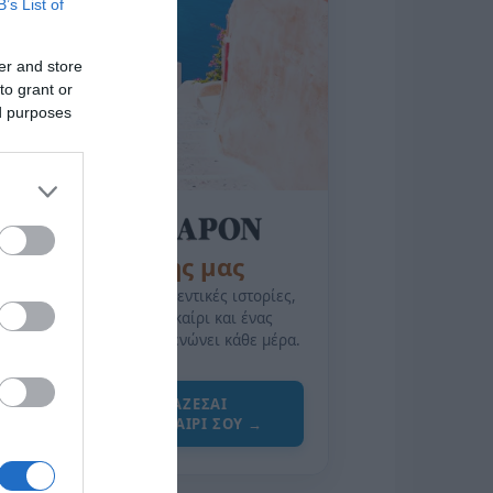
B’s List of
er and store
to grant or
ed purposes
της Ζωής μας
Οι άνθρωποι, οι αυθεντικές ιστορίες,
το ελληνικό καλοκαίρι και ένας
πολιτισμός που μας ενώνει κάθε μέρα.
ΌΣΑ ΧΡΕΙΆΖΕΣΑΙ
ΓΙΑ ΤΟ ΚΑΛΟΚΑΊΡΙ ΣΟΥ →