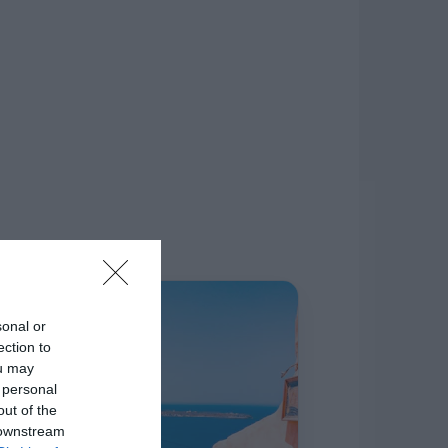
δίκτυο.
Η ΣΤΗΛΗ ΜΑΣ
sonal or
ection to
ou may
 personal
out of the
 downstream