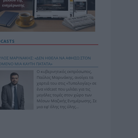
DCASTS
ΥΛΟΣ ΜΑΡΙΝΑΚΗΣ: «ΔΕΝ ΗΘΕΛΑ ΝΑ ΑΦΗΣΩ ΣΤΟΝ
ΟΜΕΝΟ ΜΙΑ ΚΑΥΤΗ ΠΑΤΑΤΑ»
Ο κυβερνητικός εκπρόσωπος,
Παύλος Μαρινάκης, ανοίγει τα
χαρτιά του στις «Τυπολογίες» σε
ένα vidcast που μιλάει για τις
μεγάλες τομές στον χώρο των
Μέσων Μαζικής Ενημέρωσης. Σε
μια εφ’ όλης της ύλης
συνέντευξη στον Βασίλη
φόπουλο, αναλύει το χρονοδιάγραμμα για τις
ιφερειακές και ραδιοφωνικές άδειες, το πακέτο
ριξης των 80 εκατομμυρίων ευρώ για τον Τύπο, αλλά
 την πρωτοβουλία για την άρση της ανωνυμίας στο