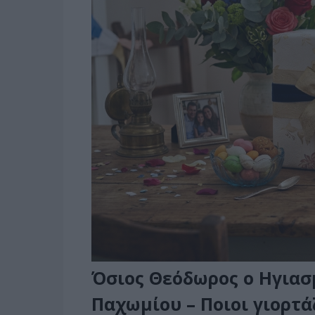
Όσιος Θεόδωρος ο Ηγιασ
Παχωμίου – Ποιοι γιορτ