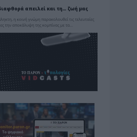
διαφθορά απειλεί και τη… ζωή μας
ληκτη, η κοινή γνώμη παρακολουθεί τις τελευταίες
ες την αποκάλυψη της κο­μπίνας με τα…