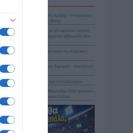
Η ΕΙΔΗΣΕΩΝ
ή εβδομάδα για τις ελληνικές ομάδες – Υποχώρηση
 μάχη διεκδίκησης της 10ης θέσης
σικός Δεκαπενταύγουστος με ηλιοφάνεια, υψηλές
μοκρασίες και ισχυρά μελτέμια την εβδομάδα που
εται
ρος και Θεία Λειτουργία live: Δείτε την Κυριακή Ι΄
τθαίου
ΠΑΡΟΝ: Ρυθμιστής ο Αντώνης Σαμαράς – Απειλή για
βληματίζει το κύμα φυγής των συνταξιούχων
ίστροφη μέτρηση για το Μπέρμιγχαμ 2026: Ιστορική
ηνική παρουσία στο Ευρωπαϊκό Στίβου