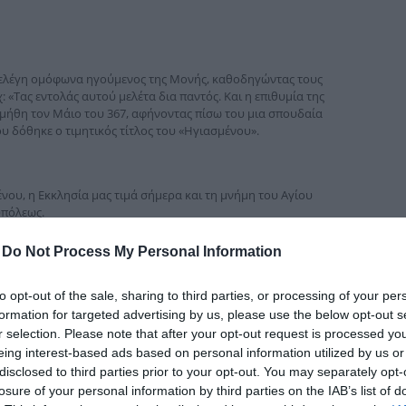
δια
ξελέγη ομόφωνα ηγούμενος της Μονής, καθοδηγώντας τους
 «Τας εντολάς αυτού μελέτα δια παντός. Και η επιθυμία της
μήθη τον Μάιο του 367, αφήνοντας πίσω του μια σπουδαία
υ δόθηκε ο τιμητικός τίτλος του «Ηγιασμένου».
ου, η Εκκλησία μας τιμά σήμερα και τη μνήμη του Αγίου
υπόλεως.
-
Do Not Process My Personal Information
ουν σήμερα είναι:
σης γιορτάζουν των Αγίων Θεοδώρων, αλλά και σήμερα)
to opt-out of the sale, sharing to third parties, or processing of your per
formation for targeted advertising by us, please use the below opt-out s
r selection. Please note that after your opt-out request is processed y
eing interest-based ads based on personal information utilized by us or
disclosed to third parties prior to your opt-out. You may separately opt-
losure of your personal information by third parties on the IAB’s list of