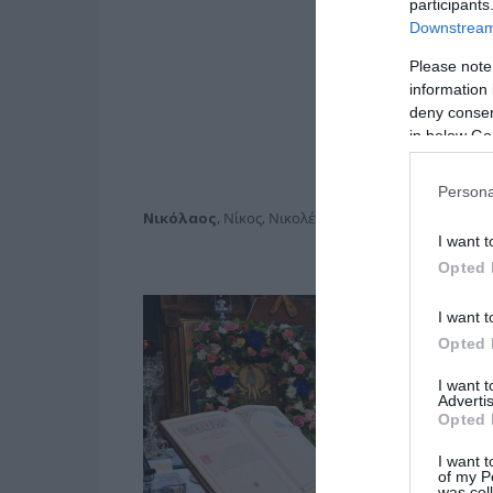
participants
Downstream 
Please note
information 
deny consent
in below Go
Persona
Νικόλαος
, Νίκος, Νικολέτα
(επίσης γιορτάζουν στις 
I want t
Opted 
I want t
Opted 
I want 
Advertis
Opted 
I want t
of my P
was col