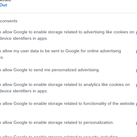
ΡΟ
Out
Κακ
consents
στη
Κλα
Όσιος Νικάνωρ ο θαυματουργός
o allow Google to enable storage related to advertising like cookies on
θερ
evice identifiers in apps.
έρχ
o allow my user data to be sent to Google for online advertising
Όρθ
s.
Μα
Χωνάκι ή κυπελλάκι; Σε αυτά τα 5
παγωτατζίδικα της Αθήνας η απάντηση
ΤΟ 
to allow Google to send me personalized advertising.
είναι…και τα δύο!
ΝΔ
Προ
o allow Google to enable storage related to analytics like cookies on
evice identifiers in apps.
Αντ
ελλ
s
Αυτά είναι τα 4 prints στα μαγιό που θα
o allow Google to enable storage related to functionality of the website
φέ
βλέπεις σε κάθε παραλία φέτος!
o allow Google to enable storage related to personalization.
o allow Google to enable storage related to security, including