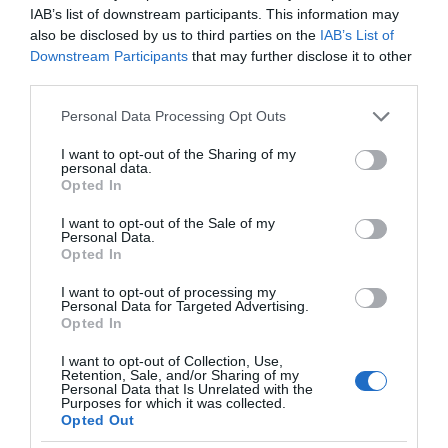
IAB’s list of downstream participants. This information may
Οι «Τυπολογίες» περνούν στην εικόνα, έχοντας
also be disclosed by us to third parties on the
IAB’s List of
ως πρώτο καλεσμένο στο νέο vidcast τον Παύλο
Downstream Participants
that may further disclose it to other
Μαρινάκη
third parties.
Please note that this website/app uses one or more Google
Personal Data Processing Opt Outs
services and may gather and store information including but
not limited to your visit or usage behaviour. You may click to
I want to opt-out of the Sharing of my
personal data.
grant or deny consent to Google and its third-party tags to
Opted In
use your data for below specified purposes in below Google
consent section.
I want to opt-out of the Sale of my
«Τυπολογίες» στο
Personal Data.
YouTube: Ο Δήμος
Opted In
Βερύκιος ανοίγει τα
χαρτιά του – Vidcast
I want to opt-out of processing my
Personal Data for Targeted Advertising.
Opted In
I want to opt-out of Collection, Use,
Τηλεοπτικά
Retention, Sale, and/or Sharing of my
Personal Data that Is Unrelated with the
«Μαγειρέματα»,
Purposes for which it was collected.
Ψηφιακοί Πόλεμοι και
Opted Out
ένα… Τσουνάμι
Αλλαγών: Η Εβδομάδα