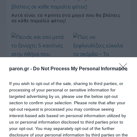
Αυτά είναι τα 4 prints στα μαγιό που θα βλέπεις
σε κάθε παραλία φέτος!
paron.gr -
Do Not Process My Personal Information
Πεινάς και εσύ μετά το
If you wish to opt-out of the sale, sharing to third parties, or
ξενύχτι; 5 καντίνες
Πώς να ξεφλουδίζεις
processing of your personal or sensitive information for
στην Αθήνα που
εύκολα το σκόρδο – Το
σώζουν τις βραδινές
targeted advertising by us, please use the below opt-out
kitchen trick που κάθε
σου λιγούρες
section to confirm your selection. Please note that after your
foodie πρέπει να ξέρει
opt-out request is processed you may continue seeing
interest-based ads based on personal information utilized by
us or personal information disclosed to third parties prior to
your opt-out. You may separately opt-out of the further
disclosure of your personal information by third parties on the