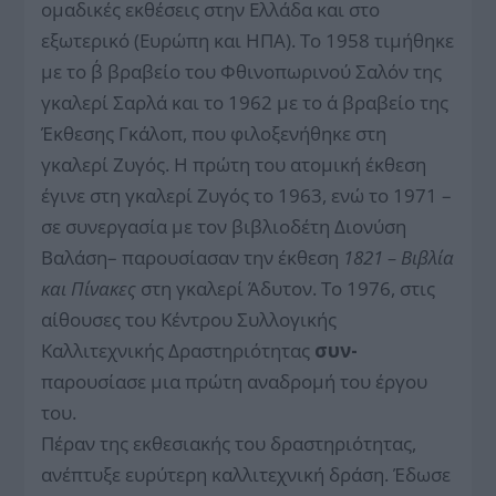
ομαδικές εκθέσεις στην Ελλάδα και στο
εξωτερικό (Ευρώπη και ΗΠΑ). Το 1958 τιμήθηκε
με το β΄ βραβείο του Φθινοπωρινού Σαλόν της
γκαλερί Σαρλά και το 1962 με το α΄ βραβείο της
Έκθεσης Γκάλοπ, που φιλοξενήθηκε στη
γκαλερί Ζυγός. Η πρώτη του ατομική έκθεση
έγινε στη γκαλερί Ζυγός το 1963, ενώ το 1971 –
σε συνεργασία με τον βιβλιοδέτη Διονύση
Βαλάση– παρουσίασαν την έκθεση
1821 – Βιβλία
και Πίνακες
στη γκαλερί Άδυτον. Το 1976, στις
αίθουσες του Κέντρου Συλλογικής
Καλλιτεχνικής Δραστηριότητας
συν-
παρουσίασε μια πρώτη αναδρομή του έργου
του.
Πέραν της εκθεσιακής του δραστηριότητας,
ανέπτυξε ευρύτερη καλλιτεχνική δράση. Έδωσε