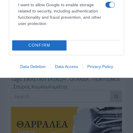
Κανονικός Αύγουστος
I want to allow Google to enable storage
με δυνατούς βοριάδες
related to security, including authentication
και σταδιακή άνοδο
functionality and fraud prevention, and other
της θερμοκρασίας
user protection.
Κοινοποιήστε:
CONFIRM
Facebook
X
Data Deletion
Data Access
Privacy Policy
LinkedIn
Tags:
ΕΙΚΑΣΤΙΚΗ ΕΚΘΕΣΗ
,
ΟΠΑΝΔΑ
,
ΠΟΛΙΤΙΣΜΟΣ
,
Σπύρος Κουκουλομάτης