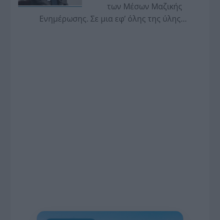
των Μέσων Μαζικής
Ενημέρωσης. Σε μια εφ’ όλης της ύλης
συνέντευξη στον Βασίλη Κουφόπουλο, αναλύει
το χρονοδιάγραμμα για τις περιφερειακές και
ραδιοφωνικές άδειες, το πακέτο στήριξης των 80
εκατομμυρίων ευρώ για τον Τύπο, αλλά και την
πρωτοβουλία για την άρση της ανωνυμίας στο
διαδίκτυο.