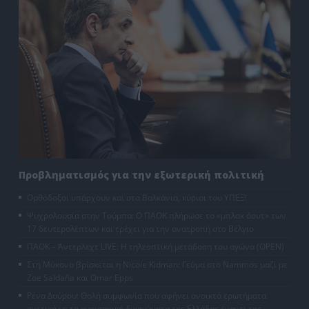
Προβληματισμός για την εξωτερική πολιτική
Ορθόδοξοι υπάρχουν και στα Βαλκάνια, κύριοι του ΥΠΕΞ!
Ψυχρολουσία στην Τούμπα: Ο ΠΑΟΚ πλήρωσε το «μπλακ άουτ» των
17 δευτερολέπτων και τρέχει για την ανατροπή στο Βέλγιο
ΠΑΟΚ – Άντερλεχτ LIVE: Η τηλεοπτική μετάδοση του αγώνα (OPEN)
Στη Μύκονο βρίσκεται η Nicole Kidman: Γεύμα στο Nammos μαζί με
Zoe Saldaña και Omar Epps
Ρένα Δούρου: Θολή συμφωνία που αφήνει ανοικτά ερωτήματα
σχετικά με τα κυριαρχικά δικαιώματα της Ελλάδας έναντι της