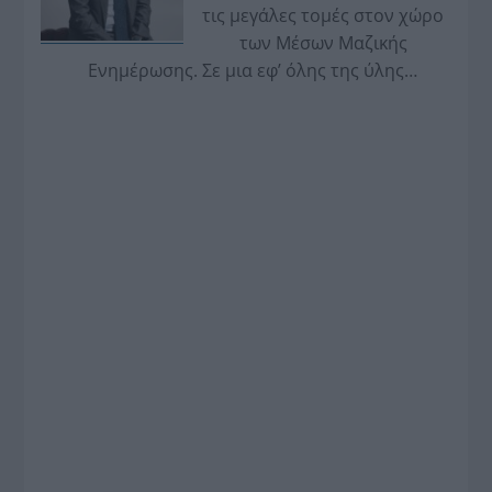
τις μεγάλες τομές στον χώρο
των Μέσων Μαζικής
Ενημέρωσης. Σε μια εφ’ όλης της ύλης
συνέντευξη στον Βασίλη Κουφόπουλο, αναλύει
το χρονοδιάγραμμα για τις περιφερειακές και
ραδιοφωνικές άδειες, το πακέτο στήριξης των 80
εκατομμυρίων ευρώ για τον Τύπο, αλλά και την
πρωτοβουλία για την άρση της ανωνυμίας στο
διαδίκτυο.