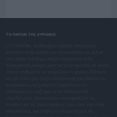
ΤΟ ΠΑΡΟΝ ΤΗΣ ΚΥΡΙΑΚΗΣ
«ΤΟ ΠΑΡΟΝ», αισθανόμενο βαθιά υποχρέωση
απέναντι στην αγάπη των αναγνωστών και φίλων
του, έκανε ένα βήμα ακόμη περνώντας στην
ηλεκτρονική μορφή, ώστε να γίνει προσιτό σε όλους
όσους επιθυμούν να γνωρίζουν τι γράφει, Έλληνες
και μη, όπου γης. Στην ηλεκτρονική μας έκδοση οι
αναγνώστες μας μπορούν παράλληλα να
επικοινωνούν μαζί μας με το ηλεκτρονικό
ταχυδρομείο, προκειμένου να εκφράζουν τις
απόψεις και τις παρατηρήσεις τους, που μας είναι
απαραίτητες, και επίσης να συμμετέχουν σε