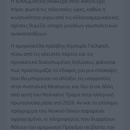
Η διπλωματική σκακιέρα στην Αθήνα έχει
πάρει φωτιά τις τελευταίες ώρες, καθώς η
κινητικότητα γύρω από τις ελληνοαμερικανικές
σχέσεις θυμίζει εποχές μεγάλων γεωπολιτικών
ανακατατάξεων.
Η αμερικανίδα πρέσβης Κίμπερλι Γκίλφοϊλ,
πίσω από τις κλειστές πόρτες και τις
προσεκτικά διατυπωμένες δηλώσεις, φαίνεται
πως προετοιμάζει το έδαφος για μια επίσκεψη
που θα μπορούσε να αλλάξει τις ισορροπίες
στην Ανατολική Μεσόγειο, και δεν είναι άλλη
από αυτή του Ντόναλντ Τραμπ στην ελληνική
πρωτεύουσα μέσα στο 2026. Αν και το επίσημο
πρόγραμμα του Λευκού Οίκου παραμένει
σφραγισμένο, οι πληροφορίες που διαρρέουν
θέλουν τον αμερικανό Πρόεδρο να βλέπει την