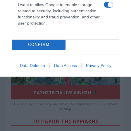
I want to allow Google to enable storage
Κίνηση Τώρα: Live Χάρτης Αθήνας
related to security, including authentication
functionality and fraud prevention, and other
user protection.
CONFIRM
Data Deletion
Data Access
Privacy Policy
ΠΑΤΗΣΤΕ ΓΙΑ LIVE ΚΙΝΗΣΗ
Live ενημέρωση για Κηφισό, Αττική Οδό και κέντρο Αθήνας από το
paron.gr
ΤΟ ΠΑΡΟΝ ΤΗΣ ΚΥΡΙΑΚΗΣ