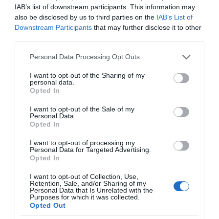
IAB’s list of downstream participants. This information may
το ελληνικό καλοκαίρι και ένας
also be disclosed by us to third parties on the
IAB’s List of
πολιτισμός που μας ενώνει κάθε μέρα.
Downstream Participants
that may further disclose it to other
third parties.
ΌΣΑ ΧΡΕΙΆΖΕΣΑΙ
ΓΙΑ ΤΟ ΚΑΛΟΚΑΊΡΙ ΣΟΥ →
Please note that this website/app uses one or more Google
Personal Data Processing Opt Outs
services and may gather and store information including but
not limited to your visit or usage behaviour. You may click to
I want to opt-out of the Sharing of my
personal data.
grant or deny consent to Google and its third-party tags to
ΡΟΗ ΕΙΔΗΣΕΩΝ
Opted In
use your data for below specified purposes in below Google
consent section.
I want to opt-out of the Sale of my
Προβληματισμός για την εξωτερική πολιτική
Personal Data.
Opted In
Ορθόδοξοι υπάρχουν και στα Βαλκάνια, κύριοι του
I want to opt-out of processing my
ΥΠΕΞ!
Personal Data for Targeted Advertising.
Opted In
Ψυχρολουσία στην Τούμπα: Ο ΠΑΟΚ πλήρωσε το
«μπλακ άουτ» των 17 δευτερολέπτων και τρέχει για
I want to opt-out of Collection, Use,
Retention, Sale, and/or Sharing of my
την ανατροπή στο Βέλγιο
Personal Data that Is Unrelated with the
Purposes for which it was collected.
ΠΑΟΚ – Άντερλεχτ LIVE: Η τηλεοπτική μετάδοση του
Opted Out
αγώνα (OPEN)