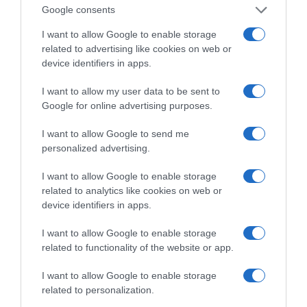
Google consents
Στη Μύκονο βρίσκεται η Nicole Kidman: Γεύμα στο
I want to allow Google to enable storage
Nammos μαζί με Zoe Saldaña και Omar Epps
related to advertising like cookies on web or
Ρένα Δούρου: Θολή συμφωνία που αφήνει ανοικτά
device identifiers in apps.
ερωτήματα σχετικά με τα κυριαρχικά δικαιώματα της
I want to allow my user data to be sent to
Ελλάδας έναντι της τουρκικής επιθετικότητας
Google for online advertising purposes.
I want to allow Google to send me
personalized advertising.
I want to allow Google to enable storage
related to analytics like cookies on web or
device identifiers in apps.
I want to allow Google to enable storage
related to functionality of the website or app.
I want to allow Google to enable storage
ΔΕΙΤΕ ΤΗΝ ΚΙΝΗΣΗ ΣΤΟΥΣ ΔΡΌΜΟΥΣ
related to personalization.