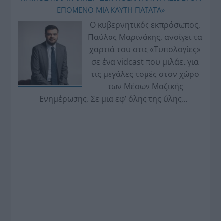
ΕΠΟΜΕΝΟ ΜΙΑ ΚΑΥΤΗ ΠΑΤΑΤΑ»
Ο κυβερνητικός εκπρόσωπος,
Παύλος Μαρινάκης, ανοίγει τα
χαρτιά του στις «Τυπολογίες»
σε ένα vidcast που μιλάει για
τις μεγάλες τομές στον χώρο
των Μέσων Μαζικής
Ενημέρωσης. Σε μια εφ’ όλης της ύλης
συνέντευξη στον Βασίλη Κουφόπουλο, αναλύει
το χρονοδιάγραμμα για τις περιφερειακές και
ραδιοφωνικές άδειες, το πακέτο στήριξης των 80
εκατομμυρίων ευρώ για τον Τύπο, αλλά και την
πρωτοβουλία για την άρση της ανωνυμίας στο
διαδίκτυο.