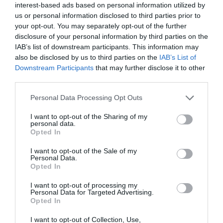
interest-based ads based on personal information utilized by
us or personal information disclosed to third parties prior to
your opt-out. You may separately opt-out of the further
ΔΕΙΤΕ ΤΗΝ ΚΙΝΗΣΗ ΣΤΟΥΣ ΔΡΌΜΟΥΣ
disclosure of your personal information by third parties on the
IAB’s list of downstream participants. This information may
also be disclosed by us to third parties on the
IAB’s List of
Κίνηση Τώρα: Live Χάρτης Αθήνας
Downstream Participants
that may further disclose it to other
third parties.
Please note that this website/app uses one or more Google
Personal Data Processing Opt Outs
services and may gather and store information including but
not limited to your visit or usage behaviour. You may click to
I want to opt-out of the Sharing of my
personal data.
grant or deny consent to Google and its third-party tags to
Opted In
use your data for below specified purposes in below Google
consent section.
I want to opt-out of the Sale of my
Personal Data.
Opted In
I want to opt-out of processing my
Personal Data for Targeted Advertising.
Opted In
ΠΑΤΗΣΤΕ ΓΙΑ LIVE ΚΙΝΗΣΗ
I want to opt-out of Collection, Use,
Live ενημέρωση για Κηφισό, Αττική Οδό και κέντρο Αθήνας από το