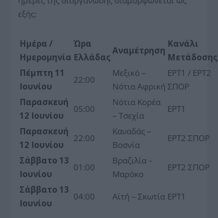
ημέρες της διοργάνωσης διαμορφώνεται ως
εξής:
Ημέρα /
Ώρα
Κανάλι
Αναμέτρηση
Ημερομηνία
Ελλάδας
Μετάδοσης
Πέμπτη 11
Μεξικό –
ΕΡΤ1 / ΕΡΤ2
22:00
Ιουνίου
Νότια Αφρική
ΣΠΟΡ
Παρασκευή
Νότια Κορέα
05:00
ΕΡΤ1
12 Ιουνίου
– Τσεχία
Παρασκευή
Καναδάς –
22:00
ΕΡΤ2 ΣΠΟΡ
12 Ιουνίου
Βοσνία
Σάββατο 13
Βραζιλία –
01:00
ΕΡΤ2 ΣΠΟΡ
Ιουνίου
Μαρόκο
Σάββατο 13
04:00
Αϊτή – Σκωτία
ΕΡΤ1
Ιουνίου