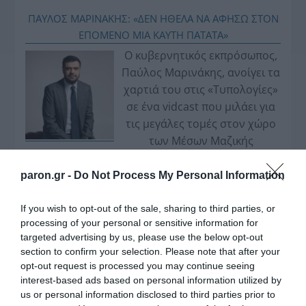
ΠΑΥΛΟΣ ΜΑΡΙΝΑΚΗΣ: «ΔΕΝ ΗΘΕΛΑ ΝΑ ΑΦΗΣΩ ΣΤΟΝ
ΕΠΟΜΕΝΟ ΜΙΑ ΚΑΥΤΗ ΠΑΤΑΤΑ»
Ο κυβερνητικός εκπρόσωπος,
Παύλος Μαρινάκης, ανοίγει τα
χαρτιά του στις «Τυπολογίες»
σε ένα vidcast που μιλάει για
τις μεγάλες τομές στον χώρο
των Μέσων Μαζικής
Ενημέρωσης. Σε μια εφ’ όλης της ύλης
συνέντευξη στον Βασίλη Κουφόπουλο, αναλύει
paron.gr -
Do Not Process My Personal Information
το χρονοδιάγραμμα για τις περιφερειακές και
ραδιοφωνικές άδειες, το πακέτο στήριξης των 80
If you wish to opt-out of the sale, sharing to third parties, or
processing of your personal or sensitive information for
εκατομμυρίων ευρώ για τον Τύπο, αλλά και την
targeted advertising by us, please use the below opt-out
πρωτοβουλία για την άρση της ανωνυμίας στο
section to confirm your selection. Please note that after your
διαδίκτυο.
opt-out request is processed you may continue seeing
interest-based ads based on personal information utilized by
us or personal information disclosed to third parties prior to