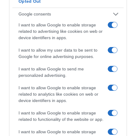
Opted Out
Google consents
I want to allow Google to enable storage
related to advertising like cookies on web or
device identifiers in apps.
της Ζωής μας
Οι άνθρωποι, οι αυθεντικές ιστορίες,
I want to allow my user data to be sent to
το ελληνικό καλοκαίρι και ένας
Google for online advertising purposes.
πολιτισμός που μας ενώνει κάθε μέρα.
I want to allow Google to send me
personalized advertising.
ΌΣΑ ΧΡΕΙΆΖΕΣΑΙ
ΓΙΑ ΤΟ ΚΑΛΟΚΑΊΡΙ ΣΟΥ →
I want to allow Google to enable storage
related to analytics like cookies on web or
device identifiers in apps.
ΡΟΗ ΕΙΔΗΣΕΩΝ
I want to allow Google to enable storage
related to functionality of the website or app.
Ορθόδοξοι υπάρχουν και στα Βαλκάνια, κύριοι του
ΥΠΕΞ!
I want to allow Google to enable storage