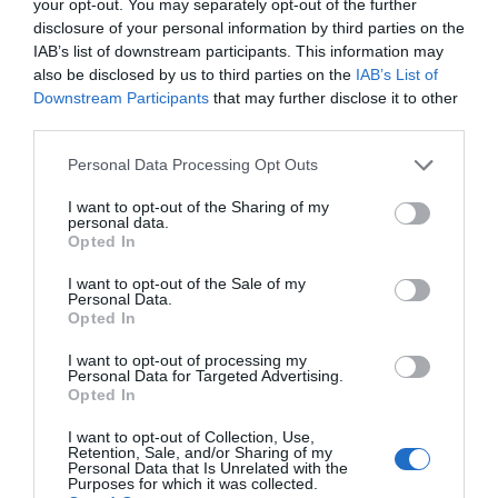
your opt-out. You may separately opt-out of the further
disclosure of your personal information by third parties on the
IAB’s list of downstream participants. This information may
also be disclosed by us to third parties on the
IAB’s List of
Downstream Participants
that may further disclose it to other
third parties.
Please note that this website/app uses one or more Google
Personal Data Processing Opt Outs
services and may gather and store information including but
not limited to your visit or usage behaviour. You may click to
I want to opt-out of the Sharing of my
personal data.
Η ΣΤΗΛΗ ΜΑΣ
grant or deny consent to Google and its third-party tags to
Opted In
use your data for below specified purposes in below Google
consent section.
I want to opt-out of the Sale of my
Personal Data.
Opted In
I want to opt-out of processing my
Personal Data for Targeted Advertising.
Opted In
I want to opt-out of Collection, Use,
Retention, Sale, and/or Sharing of my
Personal Data that Is Unrelated with the
Purposes for which it was collected.