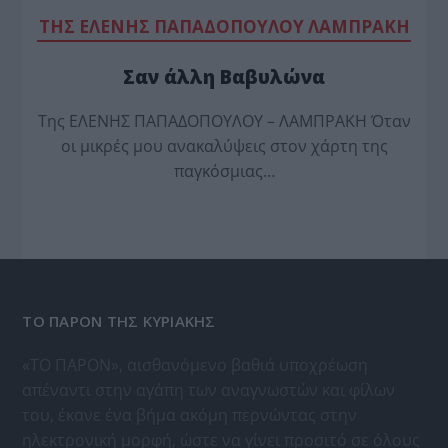
TΗΣ ΕΛΕΝΗΣ ΠΑΠΑΔΟΠΟΥΛΟΥ ΛΑΜΠΡΑΚΗ
Σαν άλλη Βαβυλώνα
Της ΕΛΕΝΗΣ ΠΑΠΑΔΟΠΟΥΛΟΥ – ΛΑΜΠΡΑΚΗ Όταν
οι μικρές μου ανακαλύψεις στον χάρτη της
παγκόσμιας…
ΤΟ ΠΑΡΟΝ ΤΗΣ ΚΥΡΙΑΚΗΣ
«ΤΟ ΠΑΡΟΝ», αισθανόμενο βαθιά υποχρέωση
απέναντι στην αγάπη των αναγνωστών και φίλων
του, έκανε ένα βήμα ακόμη περνώντας στην
ηλεκτρονική μορφή, ώστε να γίνει προσιτό σε όλους