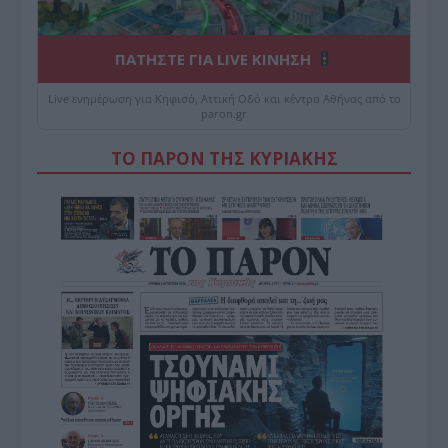
ΠΑΤΗΣΤΕ ΓΙΑ LIVE ΚΙΝΗΣΗ
Live ενημέρωση για Κηφισό, Αττική Οδό και κέντρο Αθήνας από το
paron.gr
ΤΟ ΠΑΡΟΝ ΤΗΣ ΚΥΡΙΑΚΗΣ