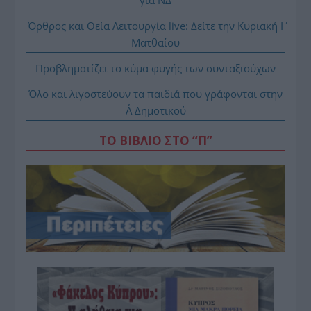
για ΝΔ
Όρθρος και Θεία Λειτουργία live: Δείτε την Κυριακή Ι΄
Ματθαίου
Προβληματίζει το κύμα φυγής των συνταξιούχων
Όλο και λιγοστεύουν τα παιδιά που γράφονται στην
Α΄ Δημοτικού
ΤΟ ΒΙΒΛΙΟ ΣΤΟ “Π”