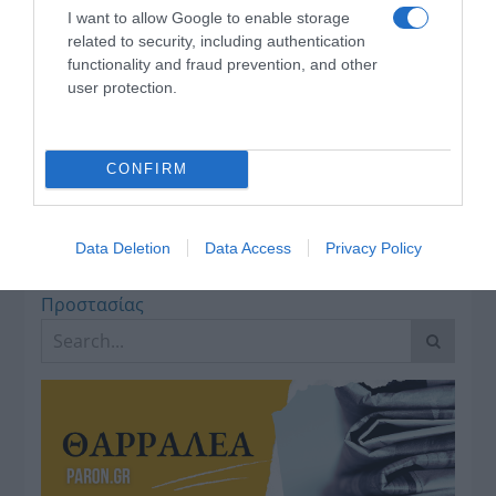
της θερμοκρασίας
I want to allow Google to enable storage
related to security, including authentication
Κοινοποιήστε:
functionality and fraud prevention, and other
user protection.
Facebook
X
CONFIRM
LinkedIn
Tags:
ΑΝΔΡΕΑΣ ΠΟΥΛΑΣ
,
ΕΜΠΡΗΣΤΕΣ
,
ΜΙΧΑΛΗΣ
ΧΑΛΑΡΗΣ
,
ΠΑΣΟΚ - ΚΙΝΗΜΑ ΑΛΛΑΓΗΣ
,
ΠΟΛΙΤΙΚΗ
Data Deletion
Data Access
Privacy Policy
,
Υπουργείο Κλιματικής Κρίσης και Πολιτικής
Προστασίας