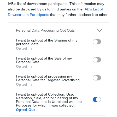
Μαρινάκη
IAB’s list of downstream participants. This information may
also be disclosed by us to third parties on the
IAB’s List of
Downstream Participants
that may further disclose it to other
third parties.
Please note that this website/app uses one or more Google
Personal Data Processing Opt Outs
services and may gather and store information including but
not limited to your visit or usage behaviour. You may click to
I want to opt-out of the Sharing of my
«Τυπολογίες» στο
personal data.
grant or deny consent to Google and its third-party tags to
YouTube: Ο Δήμος
Opted In
use your data for below specified purposes in below Google
Βερύκιος ανοίγει τα
consent section.
χαρτιά του – Vidcast
I want to opt-out of the Sale of my
Personal Data.
Opted In
I want to opt-out of processing my
Τηλεοπτικά
Personal Data for Targeted Advertising.
Opted In
«Μαγειρέματα»,
Ψηφιακοί Πόλεμοι και
ένα… Τσουνάμι
I want to opt-out of Collection, Use,
Retention, Sale, and/or Sharing of my
Αλλαγών: Η Εβδομάδα
Personal Data that Is Unrelated with the
που Ανακάτεψε την
Purposes for which it was collected.
Τράπουλα των
Opted Out
Ελληνικών Media