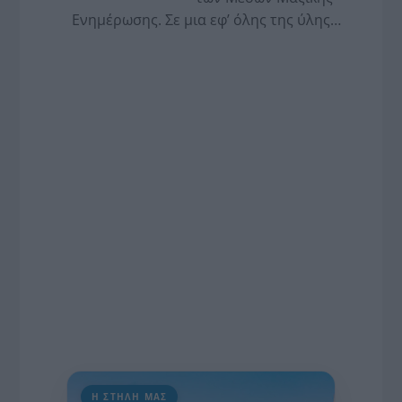
Ενημέρωσης. Σε μια εφ’ όλης της ύλης
συνέντευξη στον Βασίλη Κουφόπουλο, αναλύει
το χρονοδιάγραμμα για τις περιφερειακές και
ραδιοφωνικές άδειες, το πακέτο στήριξης των 80
εκατομμυρίων ευρώ για τον Τύπο, αλλά και την
πρωτοβουλία για την άρση της ανωνυμίας στο
διαδίκτυο.
Η ΣΤΗΛΗ ΜΑΣ