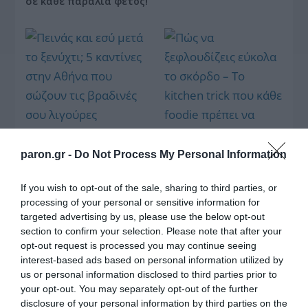
σε κάθε παραλία φέτος!
Πεινάς και εσύ μετά το
ξενύχτι; 5 καντίνες
Πώς να ξεφλουδίζεις
paron.gr -
Do Not Process My Personal Information
στην Αθήνα που
εύκολα το σκόρδο – Το
σώζουν τις βραδινές
kitchen trick που κάθε
σου λιγούρες
If you wish to opt-out of the sale, sharing to third parties, or
foodie πρέπει να ξέρει
processing of your personal or sensitive information for
targeted advertising by us, please use the below opt-out
section to confirm your selection. Please note that after your
opt-out request is processed you may continue seeing
interest-based ads based on personal information utilized by
us or personal information disclosed to third parties prior to
Οι «Τυπολογίες» περνούν στην εικόνα, έχοντας
your opt-out. You may separately opt-out of the further
ως πρώτο καλεσμένο στο νέο vidcast τον Παύλο
disclosure of your personal information by third parties on the