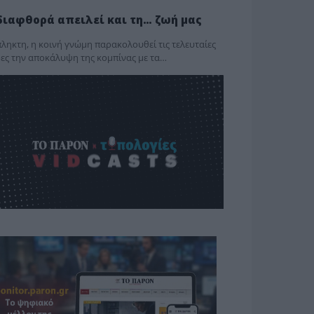
διαφθορά απειλεί και τη… ζωή μας
ληκτη, η κοινή γνώμη παρακολουθεί τις τελευταίες
ες την αποκάλυψη της κο­μπίνας με τα…