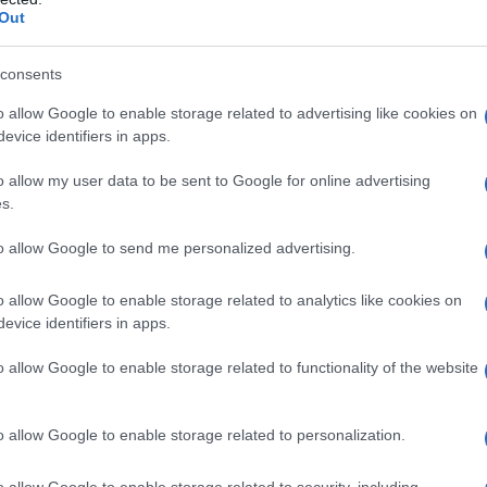
ις έξι καλύτερες επιδόσεις στο σύνολο των έξι σειρών
ΡΟ
Out
Προ
consents
Αντ
ελλ
o allow Google to enable storage related to advertising like cookies on
evice identifiers in apps.
Η Ν
Τι 
o allow my user data to be sent to Google for online advertising
η σειρά – 4ος διάδρομος
μω
s.
Πώς
to allow Google to send me personalized advertising.
δι
ΑΕΚ
o allow Google to enable storage related to analytics like cookies on
Su
evice identifiers in apps.
o allow Google to enable storage related to functionality of the website
o allow Google to enable storage related to personalization.
o allow Google to enable storage related to security, including