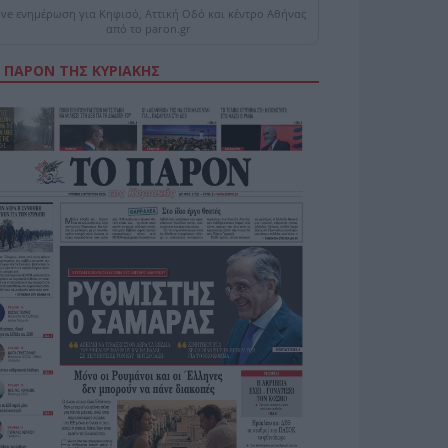
ive ενημέρωση για Κηφισό, Αττική Οδό και κέντρο Αθήνας
από το paron.gr
 ΠΑΡΟΝ ΤΗΣ ΚΥΡΙΑΚΗΣ