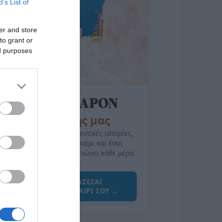
B’s List of
er and store
to grant or
ed purposes
της Ζωής μας
Οι άνθρωποι, οι αυθεντικές ιστορίες,
το ελληνικό καλοκαίρι και ένας
πολιτισμός που μας ενώνει κάθε μέρα.
ΌΣΑ ΧΡΕΙΆΖΕΣΑΙ
ΓΙΑ ΤΟ ΚΑΛΟΚΑΊΡΙ ΣΟΥ →