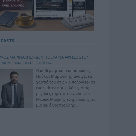
DCASTS
ΥΛΟΣ ΜΑΡΙΝΑΚΗΣ: «ΔΕΝ ΗΘΕΛΑ ΝΑ ΑΦΗΣΩ ΣΤΟΝ
ΟΜΕΝΟ ΜΙΑ ΚΑΥΤΗ ΠΑΤΑΤΑ»
Ο κυβερνητικός εκπρόσωπος,
Παύλος Μαρινάκης, ανοίγει τα
χαρτιά του στις «Τυπολογίες» σε
ένα vidcast που μιλάει για τις
μεγάλες τομές στον χώρο των
Μέσων Μαζικής Ενημέρωσης. Σε
μια εφ’ όλης της ύλης
συνέντευξη στον Βασίλη
φόπουλο, αναλύει το χρονοδιάγραμμα για τις
ιφερειακές και ραδιοφωνικές άδειες, το πακέτο
ριξης των 80 εκατομμυρίων ευρώ για τον Τύπο, αλλά
 την πρωτοβουλία για την άρση της ανωνυμίας στο