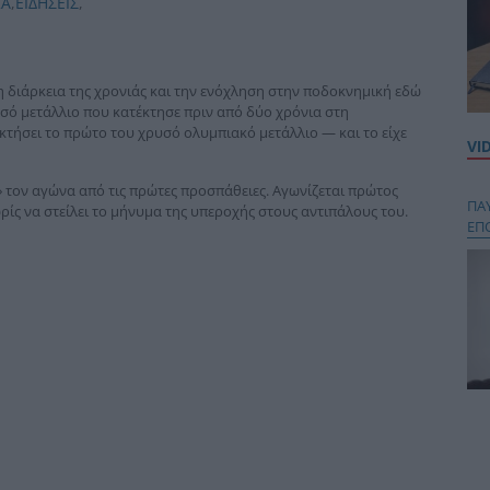
ΚΑ
,
ΕΙΔΗΣΕΙΣ
,
 διάρκεια της χρονιάς και την ενόχληση στην ποδοκνημική εδώ
υσό μετάλλιο που κατέκτησε πριν από δύο χρόνια στη
ακτήσει το πρώτο του χρυσό ολυμπιακό μετάλλιο — και το είχε
VI
ι» τον αγώνα από τις πρώτες προσπάθειες. Αγωνίζεται πρώτος
ΠΑ
ωρίς να στείλει το μήνυμα της υπεροχής στους αντιπάλους του.
ΕΠ
Κου
περ
στή
και