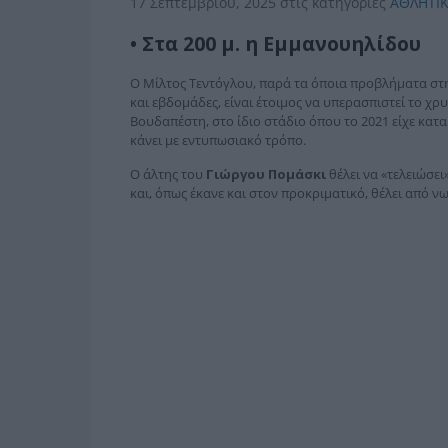
17 Σεπτεμβρίου, 2025
στις κατηγορίες
ΑΘΛΗΤΙ
• Στα 200 μ. η Εμμανουηλίδου
Ο Μίλτος Τεντόγλου, παρά τα όποια προβλήματα στη
και εβδομάδες, είναι έτοιμος να υπερασπιστεί το χρ
Βουδαπέστη, στο ίδιο στάδιο όπου το 2021 είχε κατ
κάνει με εντυπωσιακό τρόπο.
Ο άλτης του
Γιώργου Πομάσκι
θέλει να «τελειώσε
και, όπως έκανε και στον προκριματικό, θέλει από ν