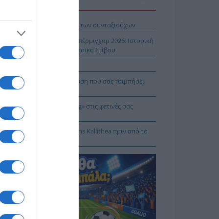
Η ΕΙΔΗΣΕΩΝ
βληματίζει το κύμα φυγής των συνταξιούχων
ίστροφη μέτρηση για το Μπέρμιγχαμ 2026: Ιστορική
ηνική παρουσία στο Ευρωπαϊκό Στίβου
αυτιλία εκπέμπει «SOS»
πρέπει να κάνετε σε περίπτωση που σας τσιμπήσει
β μέδουσα
 να κάνετε «smart spending» στις φετινές σας
ακοπές
: Πρόβα τζενεράλε με Athens Kallithea πριν από το
per Cup