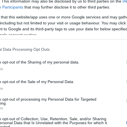
. This information may also be disclosed by us to third parties on the
IA
Participants
that may further disclose it to other third parties.
 that this website/app uses one or more Google services and may gath
including but not limited to your visit or usage behaviour. You may click 
 to Google and its third-party tags to use your data for below specifi
ogle consent section.
l Data Processing Opt Outs
o opt-out of the Sharing of my personal data.
In
o opt-out of the Sale of my Personal Data.
In
to opt-out of processing my Personal Data for Targeted
 της στον προκριματικό των 200 μ. με απόλυτο στόχο να
ing.
. Στην τελευταία της κούρσα στην κατηγορία, η νεαρή σπρίντερ
In
ό 22.84, που είναι το δικό της ρεκόρ. Οι τελευταίες της
οδοξία που απαιτείται για να πετύχει το στόχο της. Η
o opt-out of Collection, Use, Retention, Sale, and/or Sharing
ersonal Data that Is Unrelated with the Purposes for which it
ρώτης προκριματικής σειρά και για να προκριθεί στον
lected.