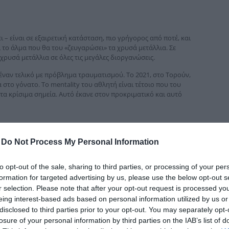
δια
 – είναι σε εξαιρετική κατάσταση, πιο γρήγορος από ποτέ, και
ει το άλμα που θα του «ζευγαρώσει» τα χρυσά μετάλλια. Σε
χρυσά μετάλλια σε όλες τις μεγάλες διοργανώσεις.
 έναν τελικό με πρόβλημα τραυματισμού. Το 2021, στο Τορούν,
στο γόνατο. Το mentality του αθλητή είναι τέτοιο που του
στα κρίσιμα σημεία. Αυτό έκανε στον προκριματικό και αυτό
τάλλια – σε διοργανώσεις Α/Γ – από το 2018 μέχρι και σήμερα
αγκόσμιο του Γιουτζίν.
-
Do Not Process My Personal Information
ληνας αθλητής από το Ευρωπαϊκό Πρωτάθλημα Ομάδων της
ν προκριματικό πέτυχε ο τρίτος της προηγούμενης
to opt-out of the sale, sharing to third parties, or processing of your per
εκόρ 8,34 μέτρα. Ο Ματία Φουρλάνι (Ιταλία) έχει κάνει φέτος
formation for targeted advertising by us, please use the below opt-out s
του μετάλλιο σε Παγκόσμιο, ενώ ο Σιμόν Εχάμερ έχει πετύχει 8,34
r selection. Please note that after your opt-out request is processed y
ικό απουσιάζει ο δεύτερος της προηγούμενης διοργάνωσης
eing interest-based ads based on personal information utilized by us or
disclosed to third parties prior to your opt-out. You may separately opt-
losure of your personal information by third parties on the IAB’s list of