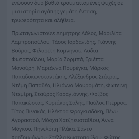
ενώσουν δυο βαθιά τραυματισμένες ψυχές σε
μια ιστορία αγάπης γεμάτη ένταση,
τρυφερότητα και αλήθεια.
Πρωταγωνιστούν: Δημήτρης Λάλος, Μαριλίτα
Λαμπροπούλου, Τάσος Ιορδανίδης, Γιάννης
Βούρος, Φιλαρέτη Κομνηνού, Λυδία
Φωτοπούλου, Μαρία Ζορμπά, Εριέττα
Μανούρη, Μαριάννα Πουρέγκα, Μάρκος
Παπαδοκωνσταντάκης, Αλέξανδρος Σιάτρας,
Ντέμη Παπαδέα, Ηλιάννα Μαυρομάτη, Φωτεινή
Ντεμίρη, Σταύρος Καραγιάννης, Φοίβος
Παπακώστας, Κυριάκος Σαλής, Παύλος Πιέρρος,
Τίτος Πινακάς, Ηλέκτρα Φραγκιαδάκη, Πένυ
Αγοραστού, Μόσχα Χατζηευσταθίου, Άννα
Μάγκου, Πηνελόπη Πλάκα, Σάντυ
Χατζηϊωάννου, Στέλλα Κωστοπούλου, Φώτης