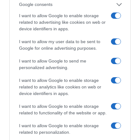
Google consents
I want to allow Google to enable storage
Ο καιρός των
related to advertising like cookies on web or
επομένων ημερών:
device identifiers in apps.
Κανονικός Αύγουστος
με δυνατούς βοριάδες
I want to allow my user data to be sent to
και σταδιακή άνοδο
Google for online advertising purposes.
της θερμοκρασίας
I want to allow Google to send me
Κοινοποιήστε:
personalized advertising.
I want to allow Google to enable storage
Facebook
related to analytics like cookies on web or
X
device identifiers in apps.
LinkedIn
I want to allow Google to enable storage
Tags:
media-τυπολογιεσ
,
Μια νύχτα μόνο
related to functionality of the website or app.
I want to allow Google to enable storage
related to personalization.