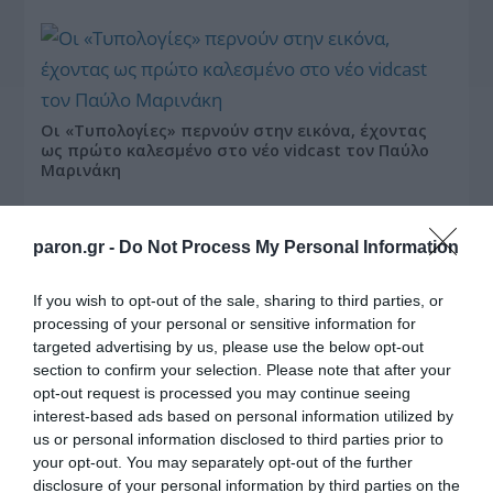
Οι «Τυπολογίες» περνούν στην εικόνα, έχοντας
ως πρώτο καλεσμένο στο νέο vidcast τον Παύλο
Μαρινάκη
paron.gr -
Do Not Process My Personal Information
If you wish to opt-out of the sale, sharing to third parties, or
processing of your personal or sensitive information for
targeted advertising by us, please use the below opt-out
«Τυπολογίες» στο
section to confirm your selection. Please note that after your
YouTube: Ο Δήμος
Βερύκιος ανοίγει τα
opt-out request is processed you may continue seeing
χαρτιά του – Vidcast
interest-based ads based on personal information utilized by
us or personal information disclosed to third parties prior to
your opt-out. You may separately opt-out of the further
disclosure of your personal information by third parties on the