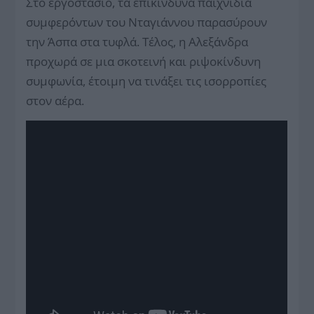
Στο εργοστάσιο, τα επικίνδυνα παιχνίδια
συμφερόντων του Νταγιάννου παρασύρουν
την Άσπα στα τυφλά. Τέλος, η Αλεξάνδρα
προχωρά σε μια σκοτεινή και ριψοκίνδυνη
συμφωνία, έτοιμη να τινάξει τις ισορροπίες
στον αέρα.