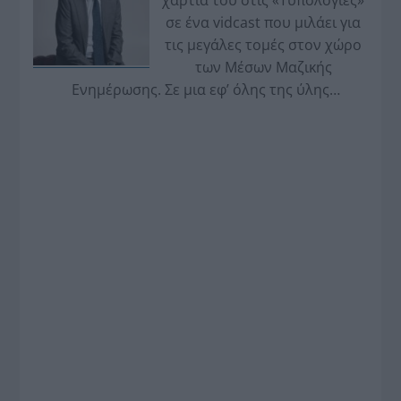
σε ένα vidcast που μιλάει για
τις μεγάλες τομές στον χώρο
των Μέσων Μαζικής
Ενημέρωσης. Σε μια εφ’ όλης της ύλης
συνέντευξη στον Βασίλη Κουφόπουλο, αναλύει
το χρονοδιάγραμμα για τις περιφερειακές και
ραδιοφωνικές άδειες, το πακέτο στήριξης των 80
εκατομμυρίων ευρώ για τον Τύπο, αλλά και την
πρωτοβουλία για την άρση της ανωνυμίας στο
διαδίκτυο.