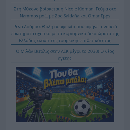
Στη Μύκονο βρίσκεται η Nicole Kidman: Γεύμα στο
Nammos μαζί με Zoe Saldaña και Omar Epps
Ρένα Δούρου: Θολή συμφωνία που αφήνει ανοικτά
ερωτήματα σχετικά με τα κυριαρχικά δικαιώματα της
Ελλάδας έναντι της τουρκικής επιθετικότητας
Ο Μιλάν Βιτάλις στην ΑΕΚ μέχρι το 2030! Ο νέος
ηγέτης;