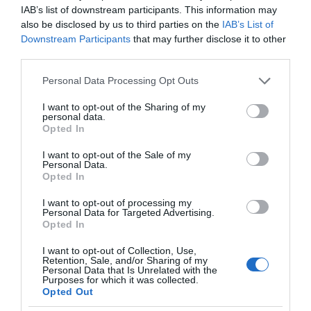
Τηλεοπτικά
IAB’s list of downstream participants. This information may
«Μαγειρέματα»,
also be disclosed by us to third parties on the
IAB’s List of
Ψηφιακοί Πόλεμοι και
Downstream Participants
that may further disclose it to other
ένα… Τσουνάμι
third parties.
Αλλαγών: Η Εβδομάδα
που Ανακάτεψε την
Please note that this website/app uses one or more Google
Personal Data Processing Opt Outs
Τράπουλα των
services and may gather and store information including but
Ελληνικών Media
not limited to your visit or usage behaviour. You may click to
I want to opt-out of the Sharing of my
personal data.
grant or deny consent to Google and its third-party tags to
Opted In
use your data for below specified purposes in below Google
consent section.
I want to opt-out of the Sale of my
Personal Data.
ΤΣΟΥΝΑΜΙ ψηφιακής οργής… συμπαρασύρει την
Opted In
κυβέρνηση
I want to opt-out of processing my
Personal Data for Targeted Advertising.
Opted In
I want to opt-out of Collection, Use,
Retention, Sale, and/or Sharing of my
Personal Data that Is Unrelated with the
Ξορκίζουν τις διπλές
Purposes for which it was collected.
εκλογές στο Μαξίμου
Opted Out