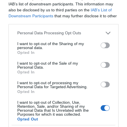
ΌΣΑ ΧΡΕΙΆΖΕΣΑΙ
IAB’s list of downstream participants. This information may
ΓΙΑ ΤΟ ΚΑΛΟΚΑΊΡΙ ΣΟΥ →
also be disclosed by us to third parties on the
IAB’s List of
Downstream Participants
that may further disclose it to other
third parties.
ΡΟΗ ΕΙΔΗΣΕΩΝ
Please note that this website/app uses one or more Google
Personal Data Processing Opt Outs
services and may gather and store information including but
Β. Ταλαμάγκας: Στο κεκλιμένο επίπεδο της φθοράς η
not limited to your visit or usage behaviour. You may click to
I want to opt-out of the Sharing of my
κυβέρνηση Μητσοτάκη
personal data.
grant or deny consent to Google and its third-party tags to
Opted In
use your data for below specified purposes in below Google
ΜΕΤΑΓΡΑΦΕΣ ΑΠΟ ΤΟ ΠΑΝΩ ΡΑΦΙ
consent section.
I want to opt-out of the Sale of my
Personal Data.
Το σχέδιο του Ισραήλ για τους Κούρδους
Opted In
Ε. Λιακούλη: «Το σκάνδαλο των υποκλοπών δεν
I want to opt-out of processing my
μπορεί να μείνει στο σκοτάδι ενός αρχείου»
Personal Data for Targeted Advertising.
Opted In
ΤΟ ΠΑΡΟΝ: Ρυθμιστής ο Αντώνης Σαμαράς – Απειλή
I want to opt-out of Collection, Use,
για ΝΔ
Retention, Sale, and/or Sharing of my
Personal Data that Is Unrelated with the
Ιππασία – Η Ελλάδα στο Παγκόσμιο Πρωτάθλημα
Purposes for which it was collected.
Opted Out
Ιππασίας!