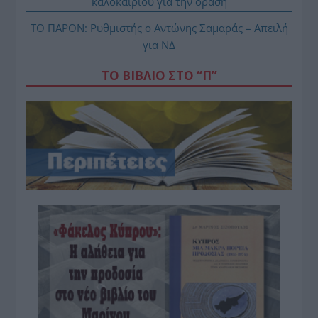
καλοκαιριού για την όραση
ΤΟ ΠΑΡΟΝ: Ρυθμιστής ο Αντώνης Σαμαράς – Απειλή
για ΝΔ
ΤΟ ΒΙΒΛΙΟ ΣΤΟ “Π”