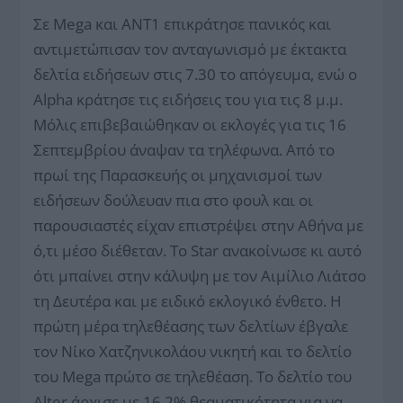
Σε Mega και ΑΝΤ1 επικράτησε πανικός και
αντιμετώπισαν τον ανταγωνισμό με έκτακτα
δελτία ειδήσεων στις 7.30 το απόγευμα, ενώ ο
Alpha κράτησε τις ειδήσεις του για τις 8 μ.μ.
Μόλις επιβεβαιώθηκαν οι εκλογές για τις 16
Σεπτεμβρίου άναψαν τα τηλέφωνα. Από το
πρωί της Παρασκευής οι μηχανισμοί των
ειδήσεων δούλευαν πια στο φουλ και οι
παρουσιαστές είχαν επιστρέψει στην Αθήνα με
ό,τι μέσο διέθεταν. Το Star ανακοίνωσε κι αυτό
ότι μπαίνει στην κάλυψη με τον Αιμίλιο Λιάτσο
τη Δευτέρα και με ειδικό εκλογικό ένθετο. Η
πρώτη μέρα τηλεθέασης των δελτίων έβγαλε
τον Νίκο Χατζηνικολάου νικητή και το δελτίο
του Mega πρώτο σε τηλεθέαση. Το δελτίο του
Alter άρχισε με 16,2% θεαματικότητα για να