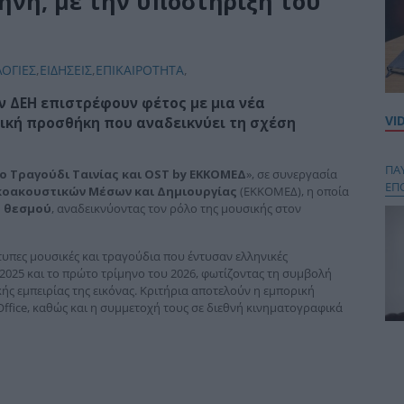
ηνή, με την υποστήριξη του
ΛΟΓΙΕΣ
,
ΕΙΔΗΣΕΙΣ
,
ΕΠΙΚΑΙΡΟΤΗΤΑ
,
ν ΔΕΗ
επιστρέφουν φέτος με μια νέα
VI
τική προσθήκη που αναδεικνύει τη σχέση
ΠΑ
 Τραγούδι Ταινίας και
OST
by
ΕΚΚΟΜΕΔ
», σε συνεργασία
ΕΠ
κοακουστικών Μέσων και Δημιουργίας
(ΕΚΚΟΜΕΔ), η οποία
υ θεσμού
, αναδεικνύοντας τον ρόλο της μουσικής στον
υπες μουσικές και τραγούδια που έντυσαν ελληνικές
025 και το πρώτο τρίμηνο του 2026, φωτίζοντας τη συμβολή
ς εμπειρίας της εικόνας. Κριτήρια αποτελούν η εμπορική
Office, καθώς και η συμμετοχή τους σε διεθνή κινηματογραφικά
Κου
περ
στή
και