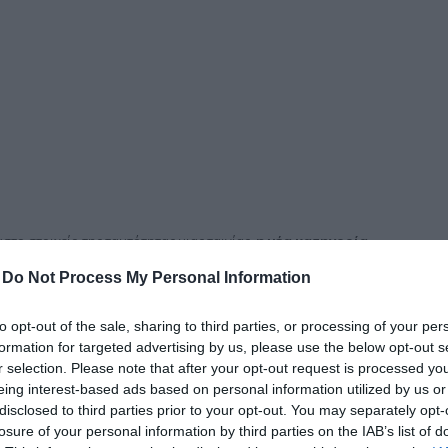
δια
στο στοιχείο της ταυτότητας μιας ταινίας,
η νέα κατηγορία
φηγηματικού εργαλείου στην οπτικοακουστική
-
Do Not Process My Personal Information
υνάντησης μεταξύ μουσικής και κινηματογράφου.
 Βραβεία Κινηματογράφου
, τα οποία θα
to opt-out of the sale, sharing to third parties, or processing of your per
ας τη σύνδεση της ελληνικής δημιουργικής βιομηχανίας με τη
formation for targeted advertising by us, please use the below opt-out s
r selection. Please note that after your opt-out request is processed y
eing interest-based ads based on personal information utilized by us or
ic
Awards
2026 από την ΔΕΗ
, στις 17 Ιουνίου 2026 στο
disclosed to third parties prior to your opt-out. You may separately opt-
ΜΕΔ
θα αποτυπωθεί και στη σκηνή, μέσα από ειδική ενότητα
losure of your personal information by third parties on the IAB’s list of
τογράφο, με τη συμμετοχή εκπροσώπων του φορέα.