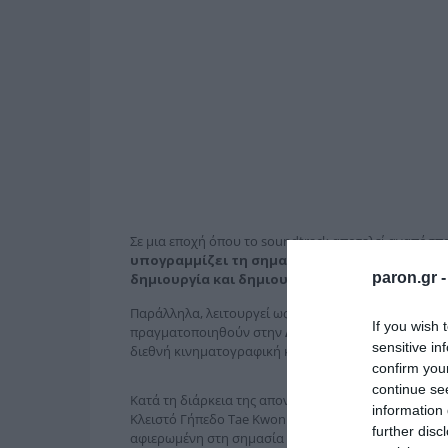
Σε μια εποχή όπου το soundtrack αποτελεί αναπόσπα
υπογραμμίζει τη σημασία της μουσικής ως α
paron.gr 
δημιουργία και δημιουργεί ένα νέο σημείο σ
Παράλληλα, λειτουργεί ως γέφυρα με τα
Ευρωπαϊκά
If you wish 
πραγματοποιηθούν στην
Αθήνα
το
2027
, ενισχύοντ
sensitive in
διεθνή κινηματογραφική κοινότητα.
confirm you
continue se
Κατά τη διάρκεια της απονομής των
Mad
Video
Mus
information 
Κλειστό Γήπεδο Tae Kwon Do, η παρουσία του
ΕΚΚΟ
further disc
αφιερωμένη στη σημασία της μουσικής στον κινημα