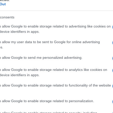
ΡΟ
ουλος / Τραγούδι: Σπασμένη Φλέβα – LEX & Kepler Is Free
Out
ος Παλαμάρης, Bloody Hawk
Κίν
consents
Όλο
αν
o allow Google to enable storage related to advertising like cookies on
evice identifiers in apps.
δης / Τραγούδι: Για Πάντα – Stavento & Ήβη Αδάμου
Μετ
και
untanis
o allow my user data to be sent to Google for online advertising
ή: Σταύρος Μητρόπουλος, Μαριλένα Ορφανού / Τραγούδι:
Σε 
s.
Τσί
to allow Google to send me personalized advertising.
ς Κωτούλας / Τραγούδι: Ο Έρωτας Γράφεται – Έλενα Παπαρίζου
«Μί
Κτ
o allow Google to enable storage related to analytics like cookies on
ρακάτω σύνδεσμο:
https://www.mad.gr/vma/vma-2026-
Κάπ
evice identifiers in apps.
 Ταινίας και
OST
by
E
ΚΚΟΜΕΔ»
o allow Google to enable storage related to functionality of the website
o allow Google to enable storage related to personalization.
o allow Google to enable storage related to security, including