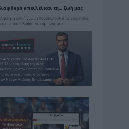
διαφθορά απειλεί και τη… ζωή μας
ληκτη, η κοινή γνώμη παρακολουθεί τις τελευταίες
ες την αποκάλυψη της κο­μπίνας με τα…