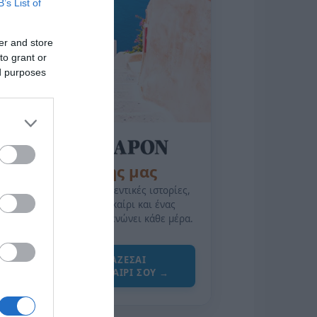
B’s List of
er and store
to grant or
ed purposes
της Ζωής μας
Οι άνθρωποι, οι αυθεντικές ιστορίες,
το ελληνικό καλοκαίρι και ένας
πολιτισμός που μας ενώνει κάθε μέρα.
ΌΣΑ ΧΡΕΙΆΖΕΣΑΙ
ΓΙΑ ΤΟ ΚΑΛΟΚΑΊΡΙ ΣΟΥ →