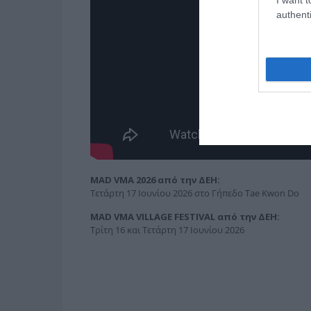
authenti
MAD
VMA
2026 από την ΔΕΗ:
Τετάρτη 17 Ιουνίου 2026 στο Γήπεδο Tae Kwon Do
MAD
VMA
VILLAGE
FESTIVAL
από την ΔΕΗ:
Τρίτη 16 και Τετάρτη 17 Ιουνίου 2026