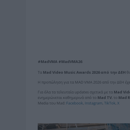
#
MadVMA
#
MadVMA
26
Τα
Mad
Video
Music
Awards
2026
από την ΔΕΗ
θα
Η προπώληση για τα MAD VMA 2026 από την ΔΕΗ έχε
Για όλα τα τελευταία updates σχετικά με τα
Mad
Vid
ενημερώνεται καθημερινά από το
Mad
TV
, το
Mad
R
Media του Mad:
Facebook
,
Instagram
,
TikTok
,
X