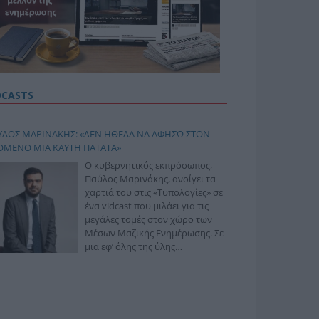
DCASTS
ΥΛΟΣ ΜΑΡΙΝΑΚΗΣ: «ΔΕΝ ΗΘΕΛΑ ΝΑ ΑΦΗΣΩ ΣΤΟΝ
ΟΜΕΝΟ ΜΙΑ ΚΑΥΤΗ ΠΑΤΑΤΑ»
Ο κυβερνητικός εκπρόσωπος,
Παύλος Μαρινάκης, ανοίγει τα
χαρτιά του στις «Τυπολογίες» σε
ένα vidcast που μιλάει για τις
μεγάλες τομές στον χώρο των
Μέσων Μαζικής Ενημέρωσης. Σε
μια εφ’ όλης της ύλης
συνέντευξη στον Βασίλη
φόπουλο, αναλύει το χρονοδιάγραμμα για τις
ιφερειακές και ραδιοφωνικές άδειες, το πακέτο
ριξης των 80 εκατομμυρίων ευρώ για τον Τύπο, αλλά
 την πρωτοβουλία για την άρση της ανωνυμίας στο