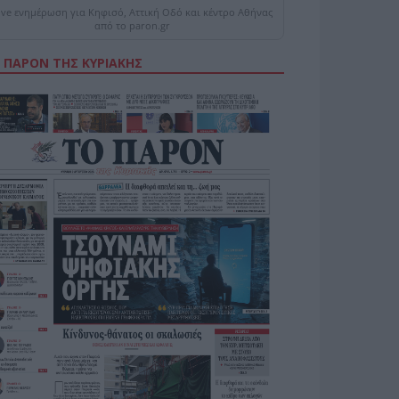
ive ενημέρωση για Κηφισό, Αττική Οδό και κέντρο Αθήνας
από το paron.gr
 ΠΑΡΟΝ ΤΗΣ ΚΥΡΙΑΚΗΣ