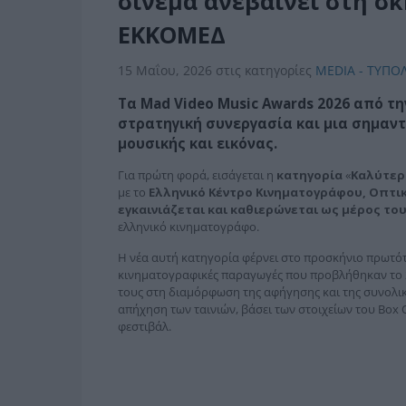
σινεμά ανεβαίνει στη σκ
ΕΚΚΟΜΕΔ
15 Μαΐου, 2026
στις κατηγορίες
MEDIA - ΤΥΠΟ
Τα
Mad
Video
Music
Awards
2026 από τη
στρατηγική συνεργασία και μια σημαν
μουσικής και εικόνας.
Για πρώτη φορά, εισάγεται η
κατηγορία
«
Καλύτερο
με το
Ελληνικό Κέντρο Κινηματογράφου, Οπτι
εγκαινιάζεται και καθιερώνεται ως μέρος το
ελληνικό κινηματογράφο.
Η νέα αυτή κατηγορία φέρνει στο προσκήνιο πρωτότ
κινηματογραφικές παραγωγές που προβλήθηκαν το 2
τους στη διαμόρφωση της αφήγησης και της συνολική
απήχηση των ταινιών, βάσει των στοιχείων του Box 
φεστιβάλ.