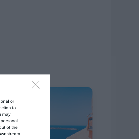
δίκτυο.
Η ΣΤΗΛΗ ΜΑΣ
sonal or
ection to
ou may
 personal
out of the
 downstream