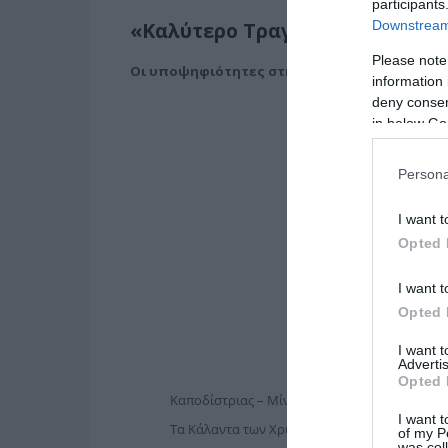
participants
Downstream 
«Καλύτερο Τραγούδι Ταινίας κ
Please note
O
ι υποψηφιότητες στην κατηγορία «Καλύτερο
information 
deny consent
in below Go
Persona
I want t
Opted 
I want t
Opted 
I want 
Advertis
Opted 
Καποδίστριας – Μίνως Μάτσας
I want t
Τα Κάλαντα των Χριστουγέννων – Μουσική: Μί
of my P
was col