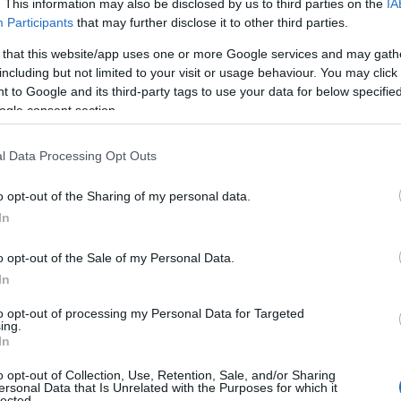
. This information may also be disclosed by us to third parties on the
IA
Participants
that may further disclose it to other third parties.
αι
OST
by
E
ΚΚΟΜΕΔ»
 that this website/app uses one or more Google services and may gath
 Τραγούδι Ταινίας και
OST
by
E
ΚΚΟΜΕΔ»
including but not limited to your visit or usage behaviour. You may click 
 to Google and its third-party tags to use your data for below specifi
ogle consent section.
l Data Processing Opt Outs
o opt-out of the Sharing of my personal data.
In
o opt-out of the Sale of my Personal Data.
In
to opt-out of processing my Personal Data for Targeted
ing.
In
o opt-out of Collection, Use, Retention, Sale, and/or Sharing
κες Μπίλης / Τραγούδι: Εκεί Που Όλα Γίνονται – Μίκες Μπίλης
ersonal Data that Is Unrelated with the Purposes for which it
lected.