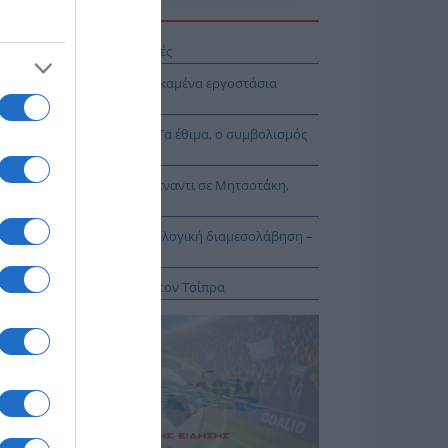
Η ΕΙΔΗΣΕΩΝ
δυνος-θάνατος οι σκαλωσιές
ι βλέπουν τι γίνεται με τα καμένα εργοστάσια
ακύκλωσης
αμόρφωση του Σωτήρος: Τα έθιμα, ο συμβολισμός
 η αλλαγή του καιρού
Συμπληγάδες το ΠΑΣΟΚ απέναντι σε Μητσοτάκη,
πρα και δημοσκοπήσεις
α κάποια λύσις» η κτηματολογική διαμεσολάβηση –
ηματολογικά νέα
οιοι εντός ΕΛΑΣ εκθέτουν τον Τσίπρα