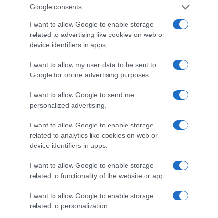
Χάνει το στοίχημα με τα «κόκκινα» δάνεια η
Google consents
κυβέρνηση
I want to allow Google to enable storage
LIVE: Η Θεία Λειτουργία της Μεταμορφώσεως του
related to advertising like cookies on web or
Σωτήρος
device identifiers in apps.
Ξύπνησαν, αλλά για τους λάθος λόγους…
I want to allow my user data to be sent to
Google for online advertising purposes.
Παναθηναϊκός – ΤΣΣΚΑ 1948 1-1: «Στραβοπάτημα»
στο ΟΑΚΑ
I want to allow Google to send me
personalized advertising.
GSI: Στο έργο διασύνδεσης Ελλάδας-Κύπρου η
Meridiam
I want to allow Google to enable storage
related to analytics like cookies on web or
device identifiers in apps.
I want to allow Google to enable storage
related to functionality of the website or app.
I want to allow Google to enable storage
related to personalization.