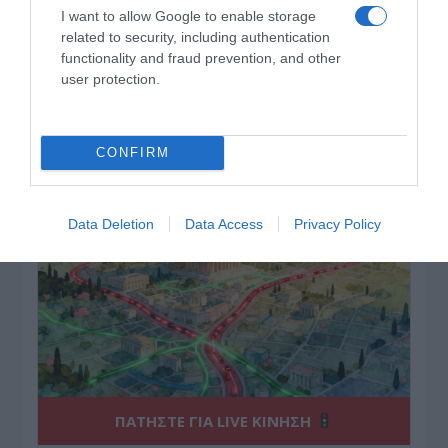
I want to allow Google to enable storage
related to security, including authentication
functionality and fraud prevention, and other
ΔΕΙΤΕ ΤΗΝ ΚΙΝΗΣΗ ΣΤΟΥΣ ΔΡΌΜΟΥΣ
user protection.
Κίνηση Τώρα: Live Χάρτης Αθήνας
CONFIRM
Data Deletion
Data Access
Privacy Policy
ΠΑΤΗΣΤΕ ΓΙΑ LIVE ΚΙΝΗΣΗ