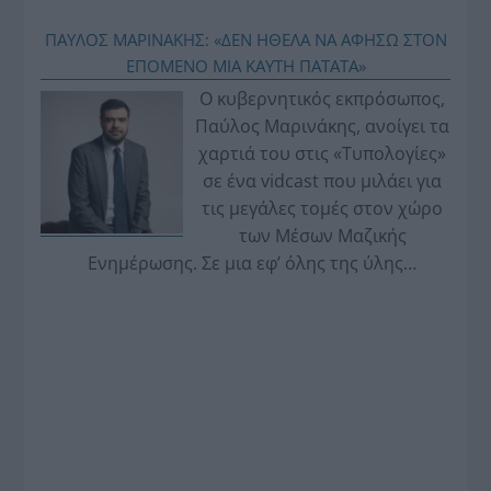
ΠΑΥΛΟΣ ΜΑΡΙΝΑΚΗΣ: «ΔΕΝ ΗΘΕΛΑ ΝΑ ΑΦΗΣΩ ΣΤΟΝ
ΕΠΟΜΕΝΟ ΜΙΑ ΚΑΥΤΗ ΠΑΤΑΤΑ»
Ο κυβερνητικός εκπρόσωπος,
Παύλος Μαρινάκης, ανοίγει τα
χαρτιά του στις «Τυπολογίες»
σε ένα vidcast που μιλάει για
τις μεγάλες τομές στον χώρο
των Μέσων Μαζικής
Ενημέρωσης. Σε μια εφ’ όλης της ύλης
συνέντευξη στον Βασίλη Κουφόπουλο, αναλύει
το χρονοδιάγραμμα για τις περιφερειακές και
ραδιοφωνικές άδειες, το πακέτο στήριξης των 80
εκατομμυρίων ευρώ για τον Τύπο, αλλά και την
πρωτοβουλία για την άρση της ανωνυμίας στο
διαδίκτυο.