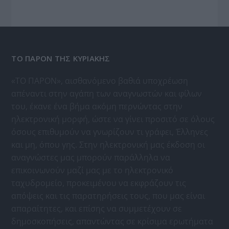
ΤΟ ΠΑΡΟΝ ΤΗΣ ΚΥΡΙΑΚΗΣ
«ΤΟ ΠΑΡΟΝ», αισθανόμενο βαθιά υποχρέωση
απέναντι στην αγάπη των αναγνωστών και φίλων
του, έκανε ένα βήμα ακόμη περνώντας στην
ηλεκτρονική μορφή, ώστε να γίνει προσιτό σε όλους
όσους επιθυμούν να γνωρίζουν τι γράφει, Έλληνες
και μη, όπου γης. Στην ηλεκτρονική μας έκδοση οι
αναγνώστες μας μπορούν παράλληλα να
επικοινωνούν μαζί μας με το ηλεκτρονικό
ταχυδρομείο, προκειμένου να εκφράζουν τις
απόψεις και τις παρατηρήσεις τους, που μας είναι
απαραίτητες, και επίσης να συμμετέχουν σε
δημοσκοπήσεις, απαντώντας σε κρίσιμα ερωτήματα