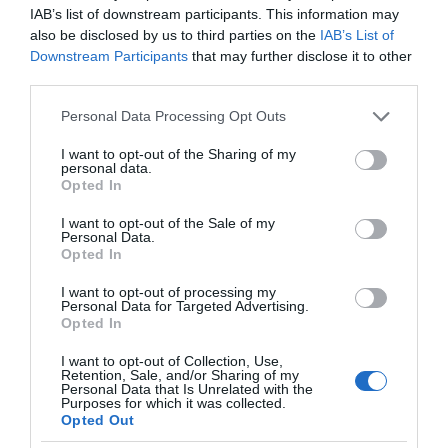
IAB’s list of downstream participants. This information may
also be disclosed by us to third parties on the
IAB’s List of
Downstream Participants
that may further disclose it to other
third parties.
Please note that this website/app uses one or more Google
Personal Data Processing Opt Outs
services and may gather and store information including but
της Ζωής μας
not limited to your visit or usage behaviour. You may click to
I want to opt-out of the Sharing of my
personal data.
Οι άνθρωποι, οι αυθεντικές ιστορίες,
grant or deny consent to Google and its third-party tags to
Opted In
το ελληνικό καλοκαίρι και ένας
use your data for below specified purposes in below Google
πολιτισμός που μας ενώνει κάθε μέρα.
consent section.
I want to opt-out of the Sale of my
Personal Data.
Opted In
ΌΣΑ ΧΡΕΙΆΖΕΣΑΙ
ΓΙΑ ΤΟ ΚΑΛΟΚΑΊΡΙ ΣΟΥ →
I want to opt-out of processing my
Personal Data for Targeted Advertising.
Opted In
ΡΟΗ ΕΙΔΗΣΕΩΝ
I want to opt-out of Collection, Use,
Retention, Sale, and/or Sharing of my
Personal Data that Is Unrelated with the
Purposes for which it was collected.
ΝΔ: Απ’ έξω νηνεμία και… μέσα τρικυμία
Opted Out