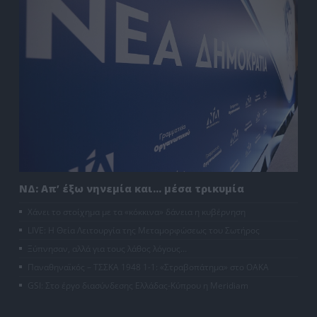
ΝΔ: Απ’ έξω νηνεμία και… μέσα τρικυμία
Χάνει το στοίχημα με τα «κόκκινα» δάνεια η κυβέρνηση
LIVE: Η Θεία Λειτουργία της Μεταμορφώσεως του Σωτήρος
Ξύπνησαν, αλλά για τους λάθος λόγους…
Παναθηναϊκός – ΤΣΣΚΑ 1948 1-1: «Στραβοπάτημα» στο ΟΑΚΑ
GSI: Στο έργο διασύνδεσης Ελλάδας-Κύπρου η Meridiam