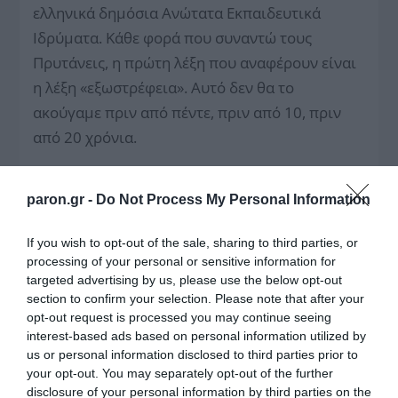
ελληνικά δημόσια Ανώτατα Εκπαιδευτικά
Ιδρύματα. Κάθε φορά που συναντώ τους
Πρυτάνεις, η πρώτη λέξη που αναφέρουν είναι
η λέξη «εξωστρέφεια». Αυτό δεν θα το
ακούγαμε πριν από πέντε, πριν από 10, πριν
από 20 χρόνια.
Από την άλλη πλευρά, έχουμε πια τέσσερα μη
κρατικά Ανώτατα Εκπαιδευτικά Ιδρύματα, τα
paron.gr -
Do Not Process My Personal Information
οποία λειτουργούν αδειοδοτημένα στην
If you wish to opt-out of the sale, sharing to third parties, or
πατρίδα μας, όπως αυτό που βρισκόμαστε
processing of your personal or sensitive information for
σήμερα, το Πανεπιστήμιο Λευκωσίας, με
targeted advertising by us, please use the below opt-out
προγράμματα τα οποία ξέρουμε ότι ανήκουν σε
section to confirm your selection. Please note that after your
opt-out request is processed you may continue seeing
περιοχές υψηλής ζήτησης: ιατρική,
interest-based ads based on personal information utilized by
φαρμακευτική, νομική, διοίκηση επιχειρήσεων.
us or personal information disclosed to third parties prior to
your opt-out. You may separately opt-out of the further
Και βέβαια, η προοπτική είναι ο αριθμός των
disclosure of your personal information by third parties on the