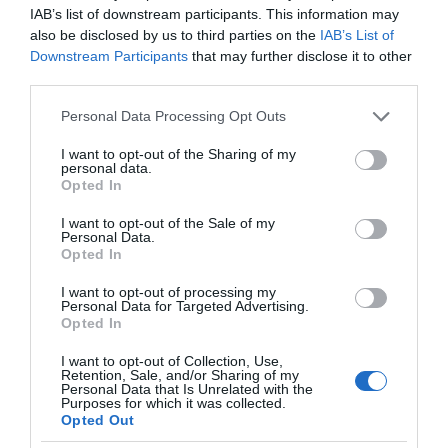
ιδρυμάτων αυτών να αυξηθεί σημαντικά, να
IAB’s list of downstream participants. This information may
also be disclosed by us to third parties on the
IAB’s List of
ξεπεράσει ενδεχομένως τα 10, αφού οι δράσεις
Downstream Participants
that may further disclose it to other
τους εγκριθούν από την αρμόδια Εθνική Αρχή
third parties.
Ανώτατης Εκπαίδευσης.
Please note that this website/app uses one or more Google
Personal Data Processing Opt Outs
services and may gather and store information including but
Κάθε αρχή και δύσκολη, κ. Πρόεδρε, λέει ο λαός
not limited to your visit or usage behaviour. You may click to
I want to opt-out of the Sharing of my
μας και αυτό ισχύει. Και στην περίπτωση της
personal data.
grant or deny consent to Google and its third-party tags to
Opted In
εκπαίδευσης, όμως, η κατεύθυνση της
use your data for below specified purposes in below Google
consent section.
κυβέρνησης από την πρώτη στιγμή ήταν
I want to opt-out of the Sale of my
Personal Data.
σαφής: δεν μπορεί να γίνει καμία απολύτως
Opted In
έκπτωση ως προς τα αυστηρά κριτήρια τα
I want to opt-out of processing my
οποία έχουν τεθεί και τα οποία ισχύουν για τα
Personal Data for Targeted Advertising.
Opted In
μη κρατικά πανεπιστήμια.
I want to opt-out of Collection, Use,
Retention, Sale, and/or Sharing of my
Απόδειξη αυτού είναι ότι πολλές αιτήσεις οι
Personal Data that Is Unrelated with the
Purposes for which it was collected.
οποίες κατατέθηκαν απορρίφθηκαν, κάποιες
Opted Out
επανακατατέθηκαν -και αυτή ήταν πάντα η ευχή