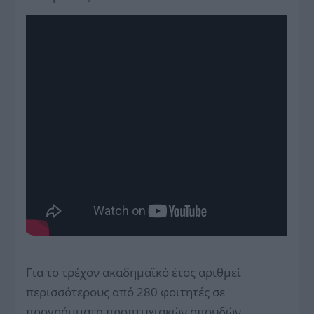
Για το τρέχον ακαδημαϊκό έτος αριθμεί
περισσότερους από 280 φοιτητές σε
προγράμματα προπτυχιακών σπουδών.