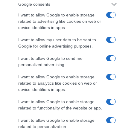
μας- ενσωματώνοντας τις συστάσεις τις οποίες
Google consents
έκανε η ΕΘΑΑΕ. Μια ΕΘΑΑΕ η οποία,
I want to allow Google to enable storage
ταυτόχρονα, θέλω να τονίσω, αξιολογεί
related to advertising like cookies on web or
device identifiers in apps.
επιπλέον 74 κοινά μεταπτυχιακά προγράμματα
δημόσιων ελληνικών πανεπιστημίων με ξένα
I want to allow my user data to be sent to
ανώτατα εκπαιδευτικά ιδρύματα.
Google for online advertising purposes.
I want to allow Google to send me
personalized advertising.
I want to allow Google to enable storage
related to analytics like cookies on web or
device identifiers in apps.
I want to allow Google to enable storage
related to functionality of the website or app.
I want to allow Google to enable storage
related to personalization.