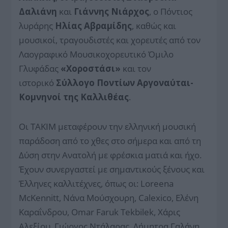
Δαλιάνη
και
Γιάννης Νιάρχος
, ο Πόντιος
λυράρης
Ηλίας Αβραμίδης
, καθώς και
μουσικοί, τραγουδιστές και χορευτές από τον
Λαογραφικό Μουσικοχορευτικό Όμιλο
Γλυφάδας
«Χοροστάσι»
και τον
ιστορικό
Σύλλογο Ποντίων Αργοναύται-
Κομνηνοί της Καλλιθέας
.
Οι ΤΑΚΙΜ μεταφέρουν την ελληνική μουσική
παράδοση από το χθες στο σήμερα και από τη
Δύση στην Ανατολή με φρέσκια ματιά και ήχο.
Έχουν συνεργαστεί με σημαντικούς ξένους και
Έλληνες καλλιτέχνες, όπως οι: Loreena
McKennitt, Νάνα Μούσχουρη, Calexico, Ελένη
Καραΐνδρου, Omar Faruk Tekbilek, Χάρις
Αλεξίου, Γιώργος Ντάλαρας, Δήμητρα Γαλάνη,