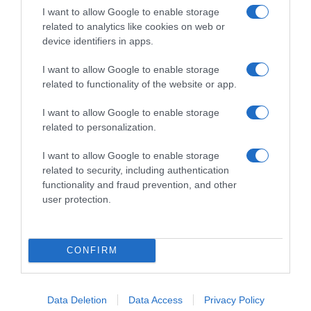
I want to allow Google to enable storage
related to analytics like cookies on web or
device identifiers in apps.
I want to allow Google to enable storage
related to functionality of the website or app.
I want to allow Google to enable storage
related to personalization.
I want to allow Google to enable storage
ΔΙΑΒΑΣΤΕ ΚΑΙ ΤΑ ΠΑΡΑΚΑΤΩ
related to security, including authentication
functionality and fraud prevention, and other
user protection.
Ο καιρός των επομένων ημερών: Κανονικός
Αύγουστος με δυνατούς βοριάδες και σταδιακή
άνοδο της θερμοκρασίας
CONFIRM
Ορθόδοξοι υπάρχουν και στα Βαλκάνια, κύριοι του
ΥΠΕΞ!
Data Deletion
Data Access
Privacy Policy
Το φαρμακείο των διακοπών: Ο πλήρης οδηγός για