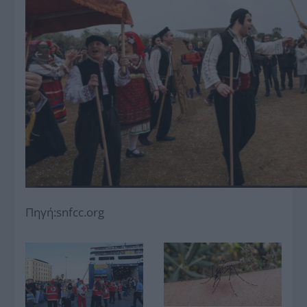
Πηγή:snfcc.org