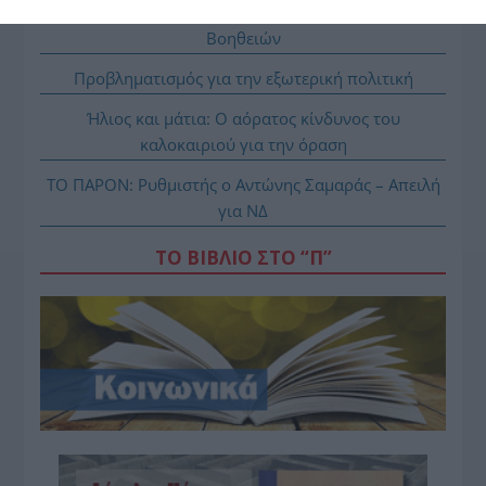
ασφαλείς εξορμήσεις και τα απαραίτητα Πρώτων
Βοηθειών
Προβληματισμός για την εξωτερική πολιτική
Ήλιος και μάτια: Ο αόρατος κίνδυνος του
καλοκαιριού για την όραση
ΤΟ ΠΑΡΟΝ: Ρυθμιστής ο Αντώνης Σαμαράς – Απειλή
για ΝΔ
ΤΟ ΒΙΒΛΙΟ ΣΤΟ “Π”