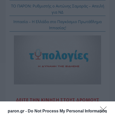
ΤΟ ΠΑΡΟΝ: Ρυθμιστής ο Αντώνης Σαμαράς – Απειλή
για ΝΔ
Ιππασία – Η Ελλάδα στο Παγκόσμιο Πρωτάθλημα
Ιππασίας!
ΔΕΙΤΕ ΤΗΝ ΚΙΝΗΣΗ ΣΤΟΥΣ ΔΡΌΜΟΥΣ
paron.gr -
Do Not Process My Personal Information
Κίνηση Τώρα: Live Χάρτης Αθήνας