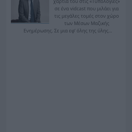
χαρτιά του στις «Τυπολογίες»
σε ένα vidcast που μιλάει για
τις μεγάλες τομές στον χώρο
των Μέσων Μαζικής
Ενημέρωσης. Σε μια εφ’ όλης της ύλης
συνέντευξη στον Βασίλη Κουφόπουλο, αναλύει
το χρονοδιάγραμμα για τις περιφερειακές και
ραδιοφωνικές άδειες, το πακέτο στήριξης των 80
εκατομμυρίων ευρώ για τον Τύπο, αλλά και την
πρωτοβουλία για την άρση της ανωνυμίας στο
διαδίκτυο.