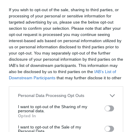
If you wish to opt-out of the sale, sharing to third parties, or
processing of your personal or sensitive information for
targeted advertising by us, please use the below opt-out
section to confirm your selection. Please note that after your
opt-out request is processed you may continue seeing
interest-based ads based on personal information utilized by
us or personal information disclosed to third parties prior to
your opt-out. You may separately opt-out of the further
disclosure of your personal information by third parties on the
IAB’s list of downstream participants. This information may
also be disclosed by us to third parties on the
IAB’s List of
Downstream Participants
that may further disclose it to other
ΠΑΤΗΣΤΕ ΓΙΑ LIVE ΚΙΝΗΣΗ
third parties.
Please note that this website/app uses one or more Google
Personal Data Processing Opt Outs
Live ενημέρωση για Κηφισό, Αττική Οδό και κέντρο Αθήνας από το
paron.gr
services and may gather and store information including but
not limited to your visit or usage behaviour. You may click to
I want to opt-out of the Sharing of my
personal data.
ΤΟ ΠΑΡΟΝ ΤΗΣ ΚΥΡΙΑΚΗΣ
grant or deny consent to Google and its third-party tags to
Opted In
use your data for below specified purposes in below Google
consent section.
I want to opt-out of the Sale of my
Personal Data.