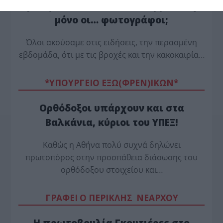
με τη σκαλωσιά που κατέρρευσε ή
μόνο οι… φωτογράφοι;
Όλοι ακούσαμε στις ειδήσεις, την περασμένη
εβδομάδα, ότι με τις βροχές και την κακοκαιρία…
*ΥΠΟΥΡΓΕΙΟ ΕΞΩ(ΦΡΕΝ)ΙΚΩΝ*
Ορθόδοξοι υπάρχουν και στα
Βαλκάνια, κύριοι του ΥΠΕΞ!
Καθώς η Αθήνα πολύ συχνά δηλώνει
πρωτοπόρος στην προσπάθεια διάσωσης του
ορθόδοξου στοιχείου και…
ΓΡΑΦΕΙ Ο ΠΕΡΙΚΛΗΣ ΝΕΑΡΧΟΥ
Η πρωτοβουλία Γκουτιέρες στο