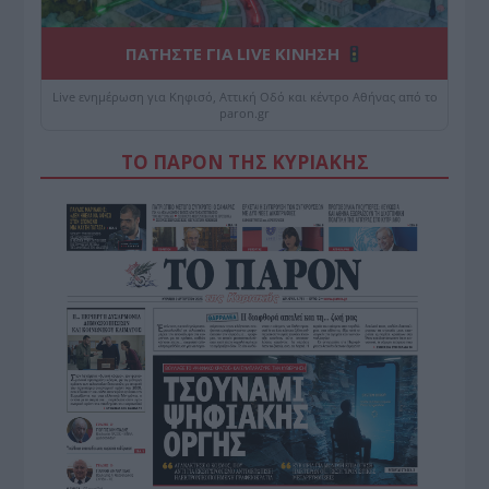
ΠΑΤΗΣΤΕ ΓΙΑ LIVE ΚΙΝΗΣΗ
Live ενημέρωση για Κηφισό, Αττική Οδό και κέντρο Αθήνας από το
paron.gr
ΤΟ ΠΑΡΟΝ ΤΗΣ ΚΥΡΙΑΚΗΣ