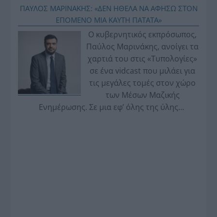
ΠΑΥΛΟΣ ΜΑΡΙΝΑΚΗΣ: «ΔΕΝ ΗΘΕΛΑ ΝΑ ΑΦΗΣΩ ΣΤΟΝ
ΕΠΟΜΕΝΟ ΜΙΑ ΚΑΥΤΗ ΠΑΤΑΤΑ»
Ο κυβερνητικός εκπρόσωπος,
Παύλος Μαρινάκης, ανοίγει τα
χαρτιά του στις «Τυπολογίες»
σε ένα vidcast που μιλάει για
τις μεγάλες τομές στον χώρο
των Μέσων Μαζικής
Ενημέρωσης. Σε μια εφ’ όλης της ύλης
συνέντευξη στον Βασίλη Κουφόπουλο, αναλύει
το χρονοδιάγραμμα για τις περιφερειακές και
ραδιοφωνικές άδειες, το πακέτο στήριξης των 80
εκατομμυρίων ευρώ για τον Τύπο, αλλά και την
πρωτοβουλία για την άρση της ανωνυμίας στο
διαδίκτυο.