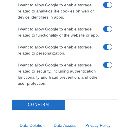
I want to allow Google to enable storage
related to analytics like cookies on web or
device identifiers in apps.
I want to allow Google to enable storage
*ΤΑ ΆΝΘΗ ΤΟΥ ΚΑΚΟΎ*
related to functionality of the website or app.
I want to allow Google to enable storage
Ο Μητσοτάκης κάνει σχέδια για την
related to personalization.
Ελλάδα του 2030, ο Ανδρουλάκης για
εκείνη του 2035, ώρα είναι να βγει κι
I want to allow Google to enable storage
related to security, including authentication
ο Βελόπουλος…
functionality and fraud prevention, and other
user protection.
…να πει ότι στόχος του είναι η πρωτιά στις
εκλογές του 2040 (…στον Σύλλογο…
CONFIRM
*ΚΑΤΩ ΣΤΟΝ ΠΕΙΡΑΙΑ* ΤΟΥ Ν. ΠΑΡΑΣΚΕΥΑ
Δήμος Πειραιά: Ασχολήθηκε κανείς
Data Deletion
Data Access
Privacy Policy