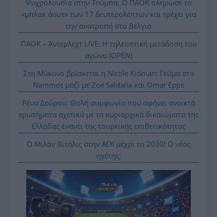
Ψυχρολουσία στην Τούμπα: Ο ΠΑΟΚ πλήρωσε το
«μπλακ άουτ» των 17 δευτερολέπτων και τρέχει για
την ανατροπή στο Βέλγιο
ΠΑΟΚ – Άντερλεχτ LIVE: Η τηλεοπτική μετάδοση του
αγώνα (OPEN)
Στη Μύκονο βρίσκεται η Nicole Kidman: Γεύμα στο
Nammos μαζί με Zoe Saldaña και Omar Epps
Ρένα Δούρου: Θολή συμφωνία που αφήνει ανοικτά
ερωτήματα σχετικά με τα κυριαρχικά δικαιώματα της
Ελλάδας έναντι της τουρκικής επιθετικότητας
Ο Μιλάν Βιτάλις στην ΑΕΚ μέχρι το 2030! Ο νέος
ηγέτης;