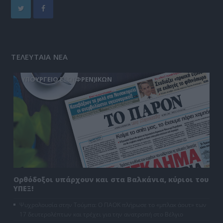
ΤΕΛΕΥΤΑΙΑ ΝΕΑ
ΥΠΟΥΡΓΕΙΟ ΕΞΩ(ΦΡΕΝ)ΙΚΩΝ
Ορθόδοξοι υπάρχουν και στα Βαλκάνια, κύριοι του
ΥΠΕΞ!
Ψυχρολουσία στην Τούμπα: Ο ΠΑΟΚ πλήρωσε το «μπλακ άουτ» των
17 δευτερολέπτων και τρέχει για την ανατροπή στο Βέλγιο