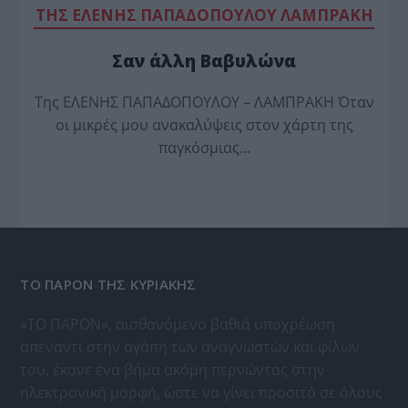
TΗΣ ΕΛΕΝΗΣ ΠΑΠΑΔΟΠΟΥΛΟΥ ΛΑΜΠΡΑΚΗ
Σαν άλλη Βαβυλώνα
Της ΕΛΕΝΗΣ ΠΑΠΑΔΟΠΟΥΛΟΥ – ΛΑΜΠΡΑΚΗ Όταν
οι μικρές μου ανακαλύψεις στον χάρτη της
παγκόσμιας…
ΤΟ ΠΑΡΟΝ ΤΗΣ ΚΥΡΙΑΚΗΣ
«ΤΟ ΠΑΡΟΝ», αισθανόμενο βαθιά υποχρέωση
απέναντι στην αγάπη των αναγνωστών και φίλων
του, έκανε ένα βήμα ακόμη περνώντας στην
ηλεκτρονική μορφή, ώστε να γίνει προσιτό σε όλους