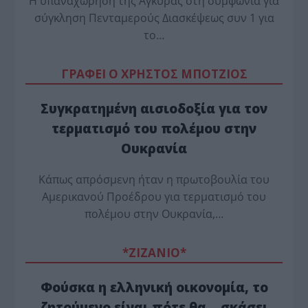
Η υπαναχώρηση της Άγκυρας στη συμφωνία για
σύγκληση Πενταμερούς Διασκέψεως συν 1 για
το…
ΓΡΑΦΕΙ Ο ΧΡΗΣΤΟΣ ΜΠΟΤΖΙΟΣ
Συγκρατημένη αισιοδοξία για τον
τερματισμό του πολέμου στην
Ουκρανία
Κάπως απρόσμενη ήταν η πρωτοβουλία του
Αμερικανού Προέδρου για τερματισμό του
πολέμου στην Ουκρανία,…
*ZΙΖΑΝΙΟ*
Φούσκα η ελληνική οικονομία, το
ζητούμενο είναι πότε θα… σκάσει