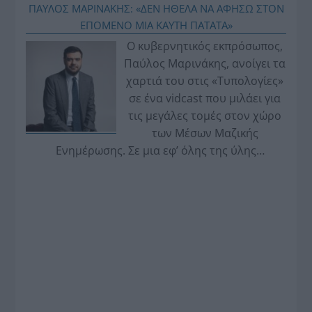
ΠΑΥΛΟΣ ΜΑΡΙΝΑΚΗΣ: «ΔΕΝ ΗΘΕΛΑ ΝΑ ΑΦΗΣΩ ΣΤΟΝ
ΕΠΟΜΕΝΟ ΜΙΑ ΚΑΥΤΗ ΠΑΤΑΤΑ»
Ο κυβερνητικός εκπρόσωπος,
Παύλος Μαρινάκης, ανοίγει τα
χαρτιά του στις «Τυπολογίες»
σε ένα vidcast που μιλάει για
τις μεγάλες τομές στον χώρο
των Μέσων Μαζικής
Ενημέρωσης. Σε μια εφ’ όλης της ύλης
συνέντευξη στον Βασίλη Κουφόπουλο, αναλύει
το χρονοδιάγραμμα για τις περιφερειακές και
ραδιοφωνικές άδειες, το πακέτο στήριξης των 80
εκατομμυρίων ευρώ για τον Τύπο, αλλά και την
πρωτοβουλία για την άρση της ανωνυμίας στο
διαδίκτυο.