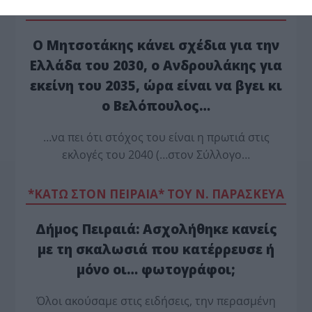
*ΤΑ ΆΝΘΗ ΤΟΥ ΚΑΚΟΎ*
Ο Μητσοτάκης κάνει σχέδια για την
Ελλάδα του 2030, ο Ανδρουλάκης για
εκείνη του 2035, ώρα είναι να βγει κι
ο Βελόπουλος…
…να πει ότι στόχος του είναι η πρωτιά στις
εκλογές του 2040 (…στον Σύλλογο…
*ΚΑΤΩ ΣΤΟΝ ΠΕΙΡΑΙΑ* ΤΟΥ Ν. ΠΑΡΑΣΚΕΥΑ
Δήμος Πειραιά: Ασχολήθηκε κανείς
με τη σκαλωσιά που κατέρρευσε ή
μόνο οι… φωτογράφοι;
Όλοι ακούσαμε στις ειδήσεις, την περασμένη