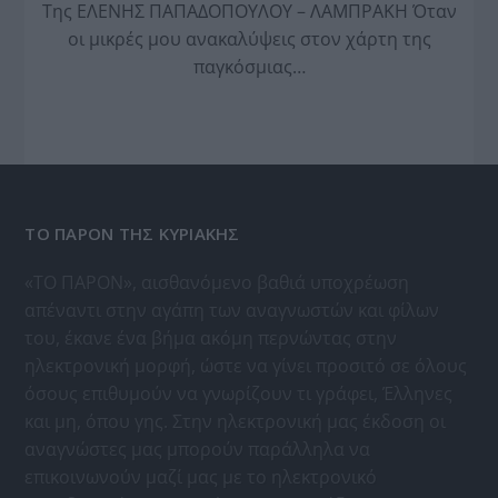
Της ΕΛΕΝΗΣ ΠΑΠΑΔΟΠΟΥΛΟΥ – ΛΑΜΠΡΑΚΗ Όταν
οι μικρές μου ανακαλύψεις στον χάρτη της
παγκόσμιας…
ΤΟ ΠΑΡΟΝ ΤΗΣ ΚΥΡΙΑΚΗΣ
«ΤΟ ΠΑΡΟΝ», αισθανόμενο βαθιά υποχρέωση
απέναντι στην αγάπη των αναγνωστών και φίλων
του, έκανε ένα βήμα ακόμη περνώντας στην
ηλεκτρονική μορφή, ώστε να γίνει προσιτό σε όλους
όσους επιθυμούν να γνωρίζουν τι γράφει, Έλληνες
και μη, όπου γης. Στην ηλεκτρονική μας έκδοση οι
αναγνώστες μας μπορούν παράλληλα να
επικοινωνούν μαζί μας με το ηλεκτρονικό