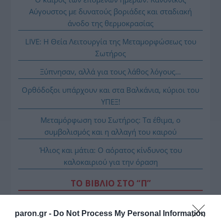
Αύγουστος με δυνατούς βοριάδες και σταδιακή
άνοδο της θερμοκρασίας
LIVE: Η Θεία Λειτουργία της Μεταμορφώσεως του
Σωτήρος
Ξύπνησαν, αλλά για τους λάθος λόγους…
Ορθόδοξοι υπάρχουν και στα Βαλκάνια, κύριοι του
ΥΠΕΞ!
Μεταμόρφωση του Σωτήρος: Τα έθιμα, ο
συμβολισμός και η αλλαγή του καιρού
Ήλιος και μάτια: Ο αόρατος κίνδυνος του
καλοκαιριού για την όραση
ΤΟ ΒΙΒΛΙΟ ΣΤΟ “Π”
paron.gr -
Do Not Process My Personal Information