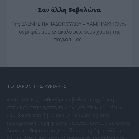
Σαν άλλη Βαβυλώνα
Της ΕΛΕΝΗΣ ΠΑΠΑΔΟΠΟΥΛΟΥ – ΛΑΜΠΡΑΚΗ Όταν
οι μικρές μου ανακαλύψεις στον χάρτη της
παγκόσμιας…
ΤΟ ΠΑΡΟΝ ΤΗΣ ΚΥΡΙΑΚΗΣ
«ΤΟ ΠΑΡΟΝ», αισθανόμενο βαθιά υποχρέωση
απέναντι στην αγάπη των αναγνωστών και φίλων
του, έκανε ένα βήμα ακόμη περνώντας στην
ηλεκτρονική μορφή, ώστε να γίνει προσιτό σε όλους
όσους επιθυμούν να γνωρίζουν τι γράφει, Έλληνες
και μη, όπου γης. Στην ηλεκτρονική μας έκδοση οι