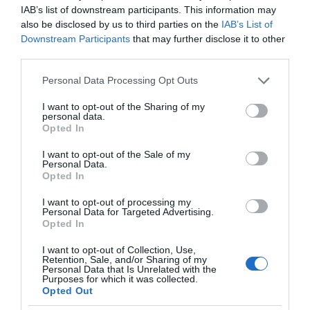
ΠΑΤΗΣΤΕ ΓΙΑ LIVE ΚΙΝΗΣΗ
IAB’s list of downstream participants. This information may
also be disclosed by us to third parties on the
IAB’s List of
Live ενημέρωση για Κηφισό, Αττική Οδό και κέντρο Αθήνας από το
Downstream Participants
that may further disclose it to other
paron.gr
third parties.
ΤΟ ΠΑΡΟΝ ΤΗΣ ΚΥΡΙΑΚΗΣ
Please note that this website/app uses one or more Google
Personal Data Processing Opt Outs
services and may gather and store information including but
not limited to your visit or usage behaviour. You may click to
I want to opt-out of the Sharing of my
personal data.
grant or deny consent to Google and its third-party tags to
Opted In
use your data for below specified purposes in below Google
consent section.
I want to opt-out of the Sale of my
Personal Data.
Opted In
I want to opt-out of processing my
Personal Data for Targeted Advertising.
Opted In
I want to opt-out of Collection, Use,
Retention, Sale, and/or Sharing of my
Personal Data that Is Unrelated with the
Purposes for which it was collected.
Opted Out