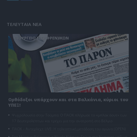
ΤΕΛΕΥΤΑΙΑ ΝΕΑ
ΥΠΟΥΡΓΕΙΟ ΕΞΩ(ΦΡΕΝ)ΙΚΩΝ
Ορθόδοξοι υπάρχουν και στα Βαλκάνια, κύριοι του
ΥΠΕΞ!
Ψυχρολουσία στην Τούμπα: Ο ΠΑΟΚ πλήρωσε το «μπλακ άουτ» των
17 δευτερολέπτων και τρέχει για την ανατροπή στο Βέλγιο
ΠΑΟΚ – Άντερλεχτ LIVE: Η τηλεοπτική μετάδοση του αγώνα (OPEN)
Στη Μύκονο βρίσκεται η Nicole Kidman: Γεύμα στο Nammos μαζί με