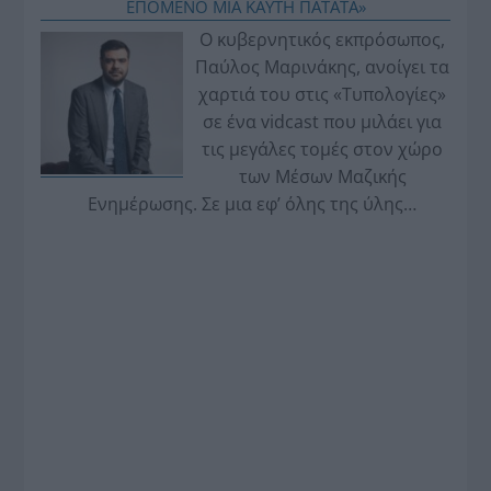
ΕΠΟΜΕΝΟ ΜΙΑ ΚΑΥΤΗ ΠΑΤΑΤΑ»
Ο κυβερνητικός εκπρόσωπος,
Παύλος Μαρινάκης, ανοίγει τα
χαρτιά του στις «Τυπολογίες»
σε ένα vidcast που μιλάει για
τις μεγάλες τομές στον χώρο
των Μέσων Μαζικής
Ενημέρωσης. Σε μια εφ’ όλης της ύλης
συνέντευξη στον Βασίλη Κουφόπουλο, αναλύει
το χρονοδιάγραμμα για τις περιφερειακές και
ραδιοφωνικές άδειες, το πακέτο στήριξης των 80
εκατομμυρίων ευρώ για τον Τύπο, αλλά και την
πρωτοβουλία για την άρση της ανωνυμίας στο
διαδίκτυο.