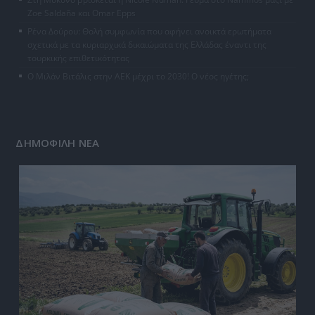
Zoe Saldaña και Omar Epps
Ρένα Δούρου: Θολή συμφωνία που αφήνει ανοικτά ερωτήματα
σχετικά με τα κυριαρχικά δικαιώματα της Ελλάδας έναντι της
τουρκικής επιθετικότητας
Ο Μιλάν Βιτάλις στην ΑΕΚ μέχρι το 2030! Ο νέος ηγέτης;
ΔΗΜΟΦΙΛΗ ΝΕΑ