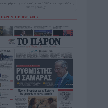
ive ενημέρωση για Κηφισό, Αττική Οδό και κέντρο Αθήνας
από το paron.gr
 ΠΑΡΟΝ ΤΗΣ ΚΥΡΙΑΚΗΣ