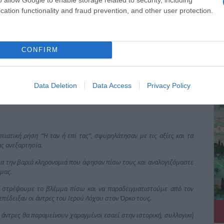
cation functionality and fraud prevention, and other user protection.
CONFIRM
ΔΕ
Data Deletion
Data Access
Privacy Policy
ατική ρήση “Ή ταν ή επί τας”, σφυρηλάτησαν με τις αξίες και τα
ας ανεξαρτησία.
ια την βαριά κληρονομιά που άφησαν πίσω τους και αναλογιζόμαστε
μας.
α στρέψουμε το βλέμμα πίσω και να παραδειγματιστούμε από τον
πέδειξαν οι άντρες του Ιερού Λόχου στον Όρκο τους.
ς άντρες θα παραμείνουν χαραγμένοι εσαεί στην ιστορική, συλλογική