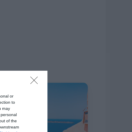
δίκτυο.
Η ΣΤΗΛΗ ΜΑΣ
sonal or
ection to
ou may
 personal
out of the
 downstream