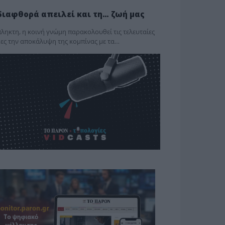
διαφθορά απειλεί και τη… ζωή μας
ληκτη, η κοινή γνώμη παρακολουθεί τις τελευταίες
ες την αποκάλυψη της κο­μπίνας με τα…