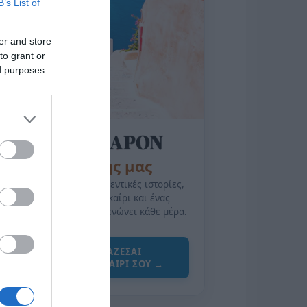
B’s List of
er and store
to grant or
ed purposes
της Ζωής μας
Οι άνθρωποι, οι αυθεντικές ιστορίες,
το ελληνικό καλοκαίρι και ένας
πολιτισμός που μας ενώνει κάθε μέρα.
ΌΣΑ ΧΡΕΙΆΖΕΣΑΙ
ΓΙΑ ΤΟ ΚΑΛΟΚΑΊΡΙ ΣΟΥ →