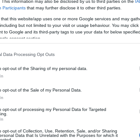
. This information may also be disclosed by us to third parties on the
IA
Participants
that may further disclose it to other third parties.
ικού Μουσείου Αθηνών,
 that this website/app uses one or more Google services and may gath
including but not limited to your visit or usage behaviour. You may click 
 to Google and its third-party tags to use your data for below specifi
στο οφειλόμενο φόρο τιμής και τον προσήκοντα σεβασμό μας στους
ogle consent section.
Πατρίδα και το ύψιστο αγαθό της Ελευθερίας, γράφοντας ιστορία με
νησία, Μέση Ανατολή και στα νησιά του Αιγαίου.
l Data Processing Opt Outs
 αποσυγκρότηση του τον Αύγουστο του 1945, ο Ιερός Λόχος έμεινε
τι στον εχθρό προσδοκώντας μια ελεύθερη Ελλάδα.
o opt-out of the Sharing of my personal data.
In
o opt-out of the Sale of my Personal Data.
In
to opt-out of processing my Personal Data for Targeted
ing.
In
o opt-out of Collection, Use, Retention, Sale, and/or Sharing
ersonal Data that Is Unrelated with the Purposes for which it
lected.