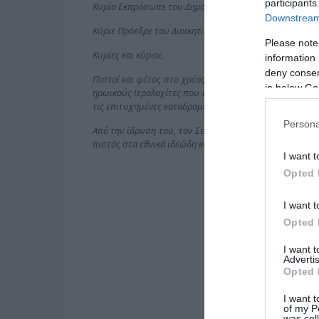
participants
Κυρία Εκπρόσωπε του Δημάρχου Παπάγου – Χολαργού,
Downstream 
Κύριε Πρόεδρε του Διοικητικού Συμβουλίου του Πολεμ
Please note
Κυρίες και κύριοι,
information 
deny consent
Πιστοί και φέτος στο χρέος μας, αποτίουμε τον ελάχι
in below Go
ηρωικούς Ιερολοχίτες που έδωσαν τη ζωή τους για την 
τις επιτυχημένες καταδρομικές επιχειρήσεις τους σε Τυ
Persona
Από την ίδρυση του, τον Σεπτέμβριο του 1942 έως την
πιστός στα εθνικά ιδεώδη και στάθηκε με τόλμη απέναν
I want t
Opted 
I want t
Opted 
I want 
Advertis
Opted 
I want t
of my P
was col