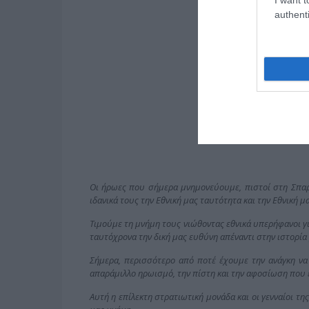
authenti
Οι ήρωες που σήμερα μνημονεύουμε, πιστοί στη Σπαρτι
ιδανικά τους την Εθνική μας ταυτότητα και την Εθνική μ
Τιμούμε τη μνήμη τους νιώθοντας εθνικά υπερήφανοι γ
ταυτόχρονα την δική μας ευθύνη απέναντι στην ιστορία 
Σήμερα, περισσότερο από ποτέ έχουμε την ανάγκη ν
απαράμιλλο ηρωισμό, την πίστη και την αφοσίωση που ε
Αυτή η επίλεκτη στρατιωτική μονάδα και οι γενναίοι τη