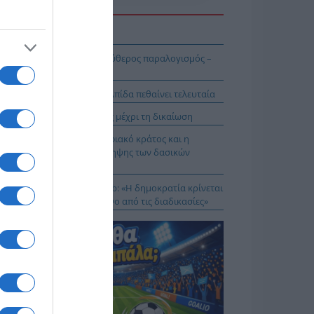
Η ΕΙΔΗΣΕΩΝ
ΘΜΙΣΤΗΣ ο Σαμαράς
ινη κόλαση και νεοφιλελεύθερος παραλογισμός –
 Ν. Στραβελάκη
Μαντζουράκης στο “Π”: Η ελπίδα πεθαίνει τελευταία
 Τσιλώνης: Συνεχής αγώνας μέχρι τη δικαίωση
Ζωγράφος: Το ελληνικό ψηφιακό κράτος και η
μική ανεπάρκεια της πρόληψης των δασικών
ρκαγιών
 Αποστόλου: Seyla Benhabib: «Η δημοκρατία κρίνεται
 τη δικαιοσύνη και όχι μόνο από τις διαδικασίες»