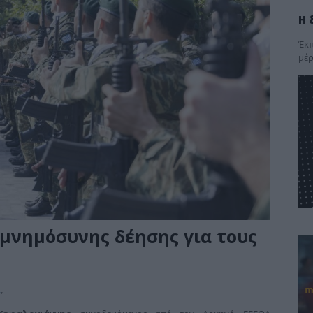
Η 
Έκπ
μέρ
ιμνημόσυνης δέησης για τους
Α
,