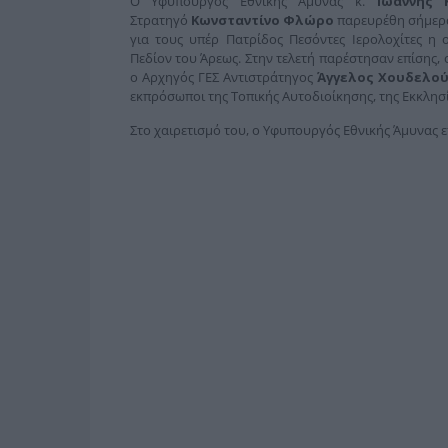
Ο Υφυπουργός Εθνικής Άμυνας κ.
Ιωάννης 
Στρατηγό
Κωνσταντίνο Φλώρο
παρευρέθη σήμερα,
για τους υπέρ Πατρίδος Πεσόντες Ιερολοχίτες 
Πεδίον του Άρεως. Στην τελετή παρέστησαν επίσης, 
ο Αρχηγός ΓΕΣ Αντιστράτηγος
Άγγελος Χουδελο
εκπρόσωποι της Τοπικής Αυτοδιοίκησης, της Εκκλησί
Στο χαιρετισμό του, ο Υφυπουργός Εθνικής Άμυνας 