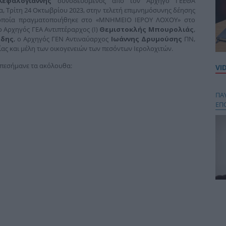
Κεφαλογιάννης
συνοδευόμενος από τον Αρχηγό ΓΕΕΘΑ
 Τρίτη 24 Οκτωβρίου 2023, στην τελετή επιμνημόσυνης δέησης
η οποία πραγματοποιήθηκε στο «ΜΝΗΜΕΙΟ ΙΕΡΟΥ ΛΟΧΟΥ» στο
ο Αρχηγός ΓΕΑ Αντιπτέραρχος (Ι)
Θεμιστοκλής Μπουρολιάς
,
ύδης
, ο Αρχηγός ΓΕΝ Αντιναύαρχος
Ιωάννης Δρυμούσης
ΠΝ,
ας και μέλη των οικογενειών των πεσόντων Ιερολοχιτών.
επεσήμανε τα ακόλουθα:
VI
ΠΑ
ΕΠ
Κου
περ
στή
και