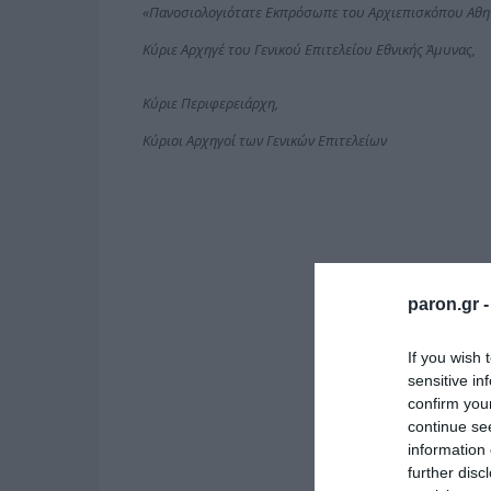
«Πανοσιολογιότατε Εκπρόσωπε του Αρχιεπισκόπου Αθη
Κύριε Αρχηγέ του Γενικού Επιτελείου Εθνικής Άμυνας,
Κύριε Περιφερειάρχη,
Κύριοι Αρχηγοί των Γενικών Επιτελείων
paron.gr 
If you wish 
sensitive in
confirm you
continue se
information 
further disc