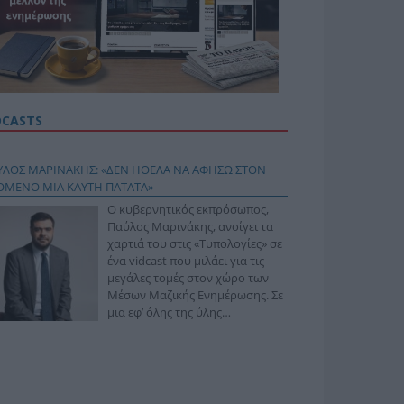
DCASTS
ΥΛΟΣ ΜΑΡΙΝΑΚΗΣ: «ΔΕΝ ΗΘΕΛΑ ΝΑ ΑΦΗΣΩ ΣΤΟΝ
ΟΜΕΝΟ ΜΙΑ ΚΑΥΤΗ ΠΑΤΑΤΑ»
Ο κυβερνητικός εκπρόσωπος,
Παύλος Μαρινάκης, ανοίγει τα
χαρτιά του στις «Τυπολογίες» σε
ένα vidcast που μιλάει για τις
μεγάλες τομές στον χώρο των
Μέσων Μαζικής Ενημέρωσης. Σε
μια εφ’ όλης της ύλης
συνέντευξη στον Βασίλη
φόπουλο, αναλύει το χρονοδιάγραμμα για τις
ιφερειακές και ραδιοφωνικές άδειες, το πακέτο
ριξης των 80 εκατομμυρίων ευρώ για τον Τύπο, αλλά
 την πρωτοβουλία για την άρση της ανωνυμίας στο