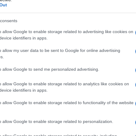
ΡΟ
Out
ΡΥ
consents
ν μετονομαστεί σε «Ιερό Λόχο» έδωσε πολλές και δύσκολές μάχες
Πύρ
ς εθνικής σημασίας. Για τις μέχρι αυτοθυσίας συνεχείς τους
Του
o allow Google to enable storage related to advertising like cookies on
στη πολεμική τους δράση θα τους τιμούμε και θα τους δοξάζουμε
evice identifiers in apps.
Γ. 
Χρ.
o allow my user data to be sent to Google for online advertising
είς για αυτούς τους ήρωες. Για τους ανθρώπους που τίμησαν τον όρκο
s.
ς ένδοξες σελίδες της ιστορίας του Έθνους μας.
Β. 
θεσ
ή» γράφει ο Στρατηγός Ανδρέας Έρσελμαν, αναφερόμενος στους 200
to allow Google to send me personalized advertising.
πυ
ριο της εποχής. Εμβατήριο ύμνο στην δράση των Ιερολοχιτών που με
τα νησιά του Αιγαίου και της Δωδεκανήσου.
Απ.
o allow Google to enable storage related to analytics like cookies on
από
evice identifiers in apps.
 επέδειξαν απαράμιλλο ηρωισμό, αποτελώντας για όλους εμάς
ταθέτουμε σήμερα στεφάνια τιμής και ευγνωμοσύνης.
o allow Google to enable storage related to functionality of the website
κρατήσουμε ζωντανές στη μνήμη και στην καρδιά μας τις μορφές των
παρέμειναν ακλόνητοι μέχρι την έσχατη στιγμή στις επάλξεις του
 ανδρεία.
o allow Google to enable storage related to personalization.
o allow Google to enable storage related to security, including